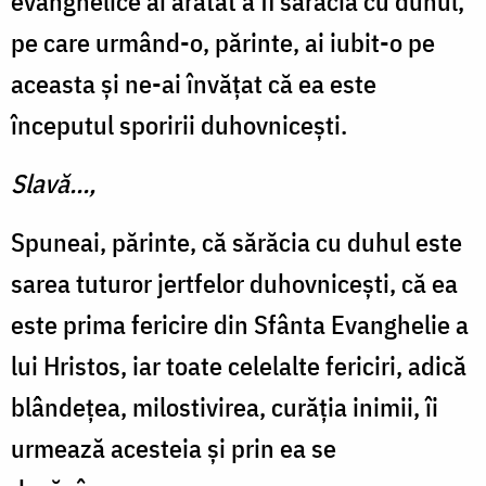
evanghelice ai arătat a fi sărăcia cu duhul,
pe care urmând-o, părinte, ai iubit-o pe
aceasta și ne-ai învățat că ea este
începutul sporirii duhovnicești.
Slavă…,
Spuneai, părinte, că sărăcia cu duhul este
sarea tuturor jertfelor duhovnicești, că ea
este prima fericire din Sfânta Evanghelie a
lui Hristos, iar toate celelalte fericiri, adică
blândețea, milostivirea, curăția inimii, îi
urmează acesteia și prin ea se