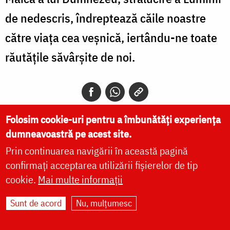
de nedescris, îndreptează căile noastre
către viața cea veșnică, iertându-ne toate
răutățile săvârșite de noi.
Folosim cookie-uri pentru a îmbunătăți experiența
dumneavoastră pe acest site.
Alătură-te comunității noastre pe
Prin continuarea navigării în această pagină
WhatsApp
,
Instagram
și
Telegram
!
confirmați acceptarea utilizării fișierelor de tip
cookie.
Mai multe informații
Sunt de acord
Nu, mulțumesc
Sfântul Ierarh Ignatie