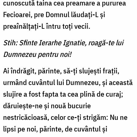
cunoscută taina cea preamare a pururea
Fecioarei, pre Domnul lăudați-L și
preaînălțați-L întru toți vecii.
Stih: Sfinte Ierarhe Ignatie, roagă-te lui
Dumnezeu pentru noi!
Ai îndrăgit, părinte, să-ți slujești frații,
urmând cuvântul lui Dumnezeu, și această
slujire a fost fapta ta cea plină de curaj;
dăruiește-ne și nouă bucurie
nestricăcioasă, celor ce-ți strigăm: Nu ne
lipsi pe noi, părinte, de cuvântul și