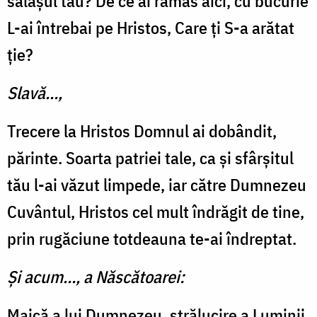
sălașul tău? De ce ai rămas aici, cu bucurie
L-ai întrebai pe Hristos, Care ți S-a arătat
ție?
Slavă…,
Trecere la Hristos Domnul ai dobândit,
părinte. Soarta patriei tale, ca și sfârșitul
tău l-ai văzut limpede, iar către Dumnezeu
Cuvântul, Hristos cel mult îndrăgit de tine,
prin rugăciune totdeauna te-ai îndreptat.
Și acum…, a Născătoarei:
Maică a lui Dumnezeu, strălucire a Luminii