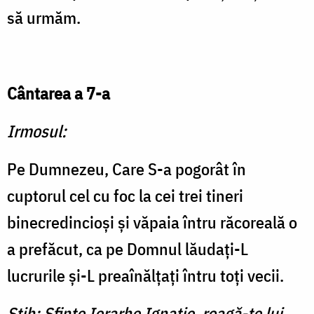
să urmăm.
Cântarea a 7-a
Irmosul:
Pe Dumnezeu, Care S-a pogorât în
cuptorul cel cu foc la cei trei tineri
binecredincioși și văpaia întru răcoreală o
a prefăcut, ca pe Domnul lăudați-L
lucrurile și-L preaînălțați întru toți vecii.
Stih: Sfinte Ierarhe Ignatie, roagă-te lui