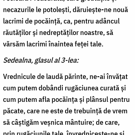
necazurile le potolești, dăruiește-ne nouă
lacrimi de pocăință, ca, pentru adâncul
răutăților și nedreptăților noastre, să
vărsăm lacrimi înaintea feței tale.
Sedealna, glasul al 3-lea:
Vrednicule de laudă părinte, ne-ai învățat
cum putem dobândi rugăciunea curată și
cum putem afla pocăința și plânsul pentru
păcate, care ne este de trebuință de vrem
să câștigăm veșnica mântuire; de care,
prin rugăciunile tale, învrednicește-ne și