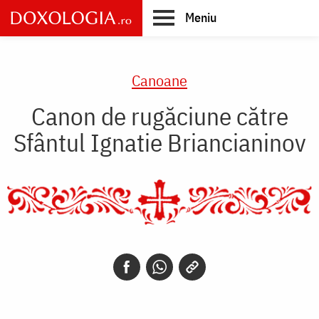
Skip
Meniu
to
main
Main
content
navigation
Canoane
Canon de rugăciune către
Sfântul Ignatie Briancianinov