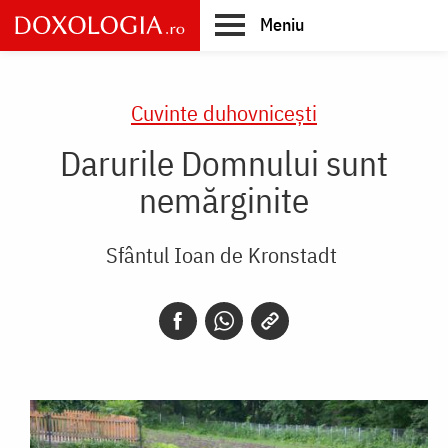
Skip
Meniu
to
main
Main
content
navigation
Cuvinte duhovnicești
Darurile Domnului sunt
nemărginite
Sfântul Ioan de Kronstadt