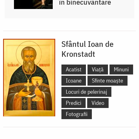
în binecuvântare
Sfântul Ioan de
Kronstadt
Acatist
Viață
Minuni
Icoane
Sfinte moaște
Locuri de pelerinaj
Predici
Video
Fotografii