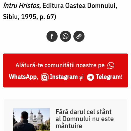
întru Hristos
, Editura Oastea Domnului,
Sibiu, 1995, p. 67)
Alătură-te comunității noastre pe
WhatsApp
,
Instagram
și
Telegram
!
Fără darul cel sfânt
al Domnului nu este
mântuire