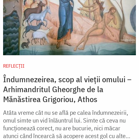
REFLECȚII
Îndumnezeirea, scop al vieții omului –
Arhimandritul Gheorghe de la
Mănăstirea Grigoriou, Athos
Atâta vreme cât nu se află pe calea îndumnezeirii,
omul simte un vid înlăuntrul lui. Simte că ceva nu
funcţionează corect, nu are bucurie, nici măcar
atunci când încearcă să acopere acest gol cu alte...