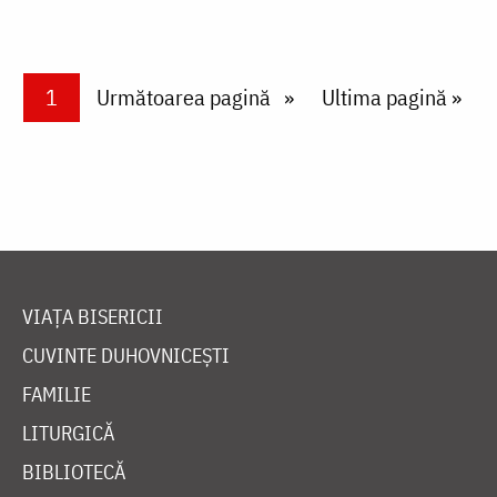
Paginare
Current page
1
Next page
Următoarea pagină
Last page
Ultima pagină »
VIAȚA BISERICII
CUVINTE DUHOVNICEȘTI
FAMILIE
LITURGICĂ
BIBLIOTECĂ