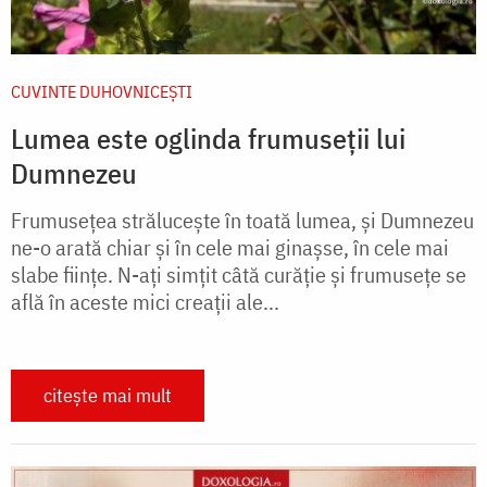
CUVINTE DUHOVNICEȘTI
Lumea este oglinda frumuseții lui
Dumnezeu
Frumusețea strălucește în toată lumea, și Dumnezeu
ne-o arată chiar și în cele mai ginașse, în cele mai
slabe ființe. N-ați simțit câtă curăție și frumusețe se
află în aceste mici creații ale...
citește mai mult