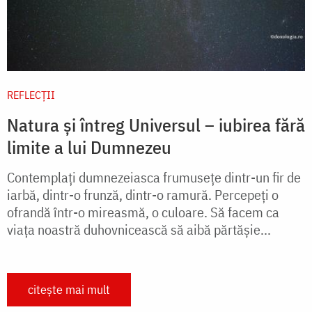
REFLECȚII
Natura și întreg Universul – iubirea fără
limite a lui Dumnezeu
Contemplați dumnezeiasca frumusețe dintr-un fir de
iarbă, dintr-o frunză, dintr-o ramură. Percepeți o
ofrandă într-o mireasmă, o culoare. Să facem ca
viața noastră duhovnicească să aibă părtășie...
citește mai mult