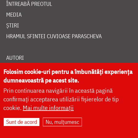
ÎNTREABĂ PREOTUL
MEDIA
ȘTIRI
HRAMUL SFINTEI CUVIOASE PARASCHEVA
AUTORI
PĂRINȚI DUHOVNICEȘTI
Folosim cookie-uri pentru a îmbunătăți experiența
MAICI CU VIAȚĂ DUHOVNICEASCĂ
dumneavoastră pe acest site.
Prin continuarea navigării în această pagină
TEMATICĂ
confirmați acceptarea utilizării fișierelor de tip
SINAXAR ALFABETIC
cookie.
Mai multe informații
MĂNĂSTIRI ȘI BISERICI
Sunt de acord
Nu, mulțumesc
CALENDAR ORTODOX
WIDGET DOXOLOGIA