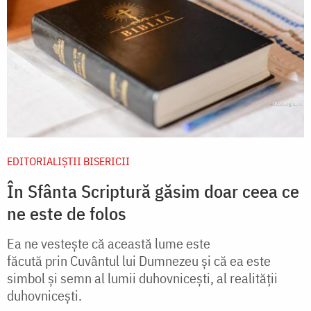
EDITORIALIȘTII BISERICII
În Sfânta Scriptură găsim doar ceea ce
ne este de folos
Ea ne vesteşte că această lume este
făcută prin Cuvântul lui Dumnezeu şi că ea este
simbol şi semn al lumii duhovniceşti, al realităţii
duhovniceşti.