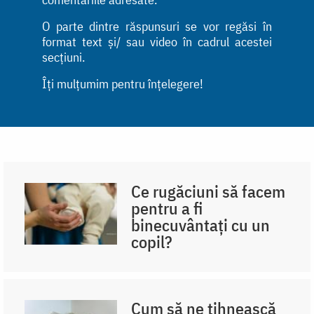
O parte dintre răspunsuri se vor regăsi în
format text și/ sau video în cadrul acestei
secțiuni.
Îți mulțumim pentru înțelegere!
Ce rugăciuni să facem
pentru a fi
binecuvântați cu un
copil?
Cum să ne tihnească