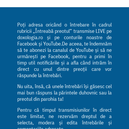
Poți adresa oricând o întrebare în cadrul
rubricii „Întreabă preotul” transmise LIVE pe
doxologia.ro și pe conturile noastre de
Facebook și YouTube.De aceea, te îndemnăm
să te abonezi la canalul de YouTube și să ne
urmărești pe Facebook, pentru a primi în
timp util notificările și a afla când intrăm în
direct cu unul dintre preoții care vor
răspunde la întrebări.
Nu uita, însă, că unele întrebări își găsesc cel
mai bun răspuns la părintele duhovnic sau la
preotul din parohia ta!
Pentru că timpul transmisiunilor în direct
este limitat, ne rezervăm dreptul de a
selecta, modera și edita întrebările și
comentariile adresate.