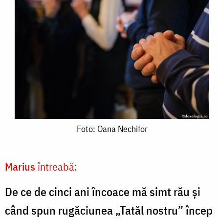
Foto:
Foto: Oana Nechifor
Oana
Nechifor
Marius
întreabă:
De ce de cinci ani încoace mă simt rău și
când spun rugăciunea „Tatăl nostru” încep