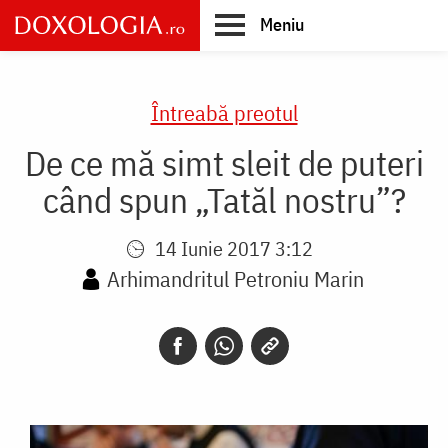
Skip
Meniu
to
main
Main
content
navigation
Întreabă preotul
De ce mă simt sleit de puteri
când spun „Tatăl nostru”?
14 Iunie 2017 3:12
Arhimandritul Petroniu Marin