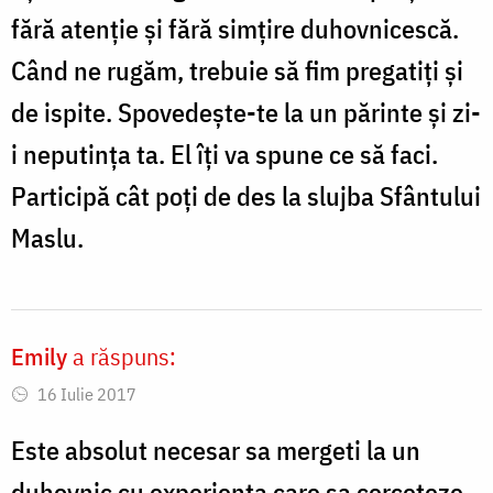
fără atenţie şi fără simţire duhovnicescă.
Când ne rugăm, trebuie să fim pregatiţi şi
de ispite. Spovedeşte-te la un părinte şi zi-
i neputinţa ta. El îţi va spune ce să faci.
Participă cât poţi de des la slujba Sfântului
Maslu.
Emily
a răspuns:
16 Iulie 2017
Este absolut necesar sa mergeti la un
duhovnic cu experienta care sa cerceteze