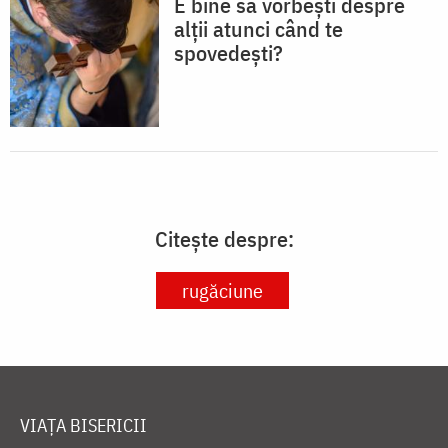
E bine să vorbești despre
alții atunci când te
spovedești?
Citește despre:
rugăciune
VIAȚA BISERICII