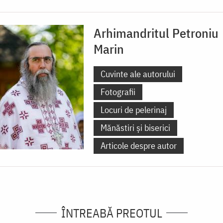
Arhimandritul Petroniu
Marin
Cuvinte ale autorului
Fotografii
Locuri de pelerinaj
Mănăstiri și biserici
Articole despre autor
ÎNTREABĂ PREOTUL