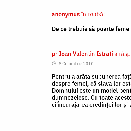
Nechifor
anonymus
întreabă:
De ce trebuie să poarte femeil
pr Ioan Valentin Istrati
a răsp
8 Octombrie 2010
Pentru a arăta supunerea față
despre femei, că slava lor est
Domnului este un model pentru
dumnezeiesc. Cu toate aceste
ci încurajarea credinței lor ș