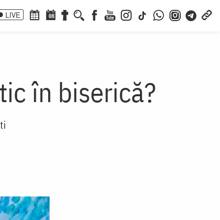
LIVE
08
ic în biserică?
ti