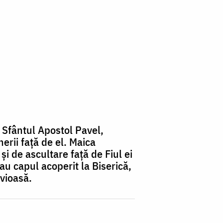
 Sfântul Apostol Pavel,
erii față de el. Maica
i de ascultare față de Fiul ei
 capul acoperit la Biserică,
uvioasă.