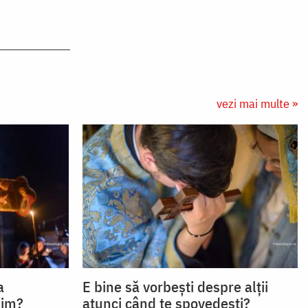
vezi mai multe »
a
E bine să vorbești despre alții
bim?
atunci când te spovedești?