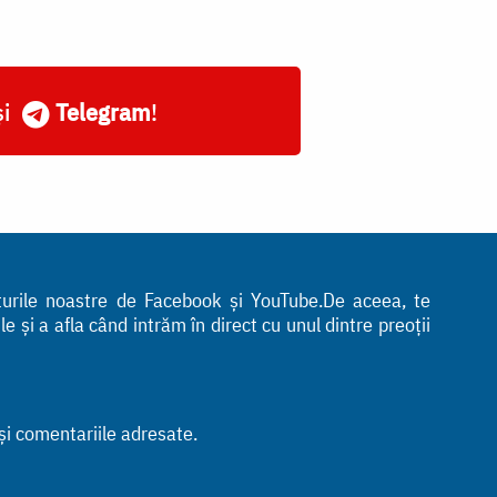
și
Telegram
!
nturile noastre de Facebook și YouTube.De aceea, te
 și a afla când intrăm în direct cu unul dintre preoții
 și comentariile adresate.