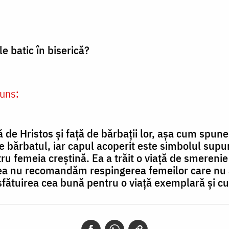
e batic în biserică?
uns:
 de Hristos și față de bărbații lor, așa cum spune
e bărbatul, iar capul acoperit este simbolul supun
 femeia creștină. Ea a trăit o viață de smerenie ș
a nu recomandăm respingerea femeilor care nu au
i sfătuirea cea bună pentru o viață exemplară și c