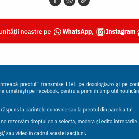
nității noastre pe
WhatsApp
,
Instagram
 „Întreabă preotul” transmise LIVE pe doxologia.ro și pe co
urmărești pe Facebook, pentru a primi în timp util notificările
n răspuns la părintele duhovnic sau la preotul din parohia ta!
, ne rezervăm dreptul de a selecta, modera și edita întrebările
i/ sau video în cadrul acestei secțiuni.