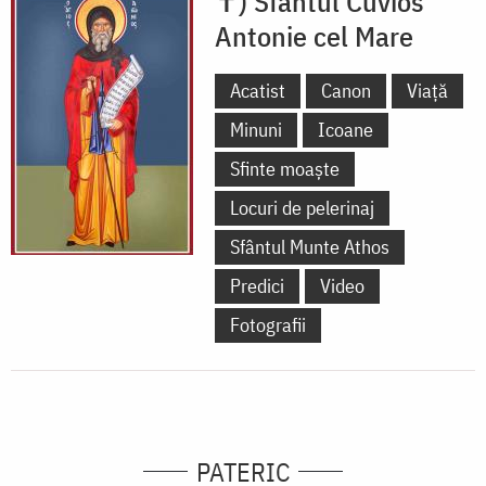
✝) Sfântul Cuvios
Antonie cel Mare
Acatist
Canon
Viață
Minuni
Icoane
Sfinte moaște
Locuri de pelerinaj
Sfântul Munte Athos
Predici
Video
Fotografii
PATERIC