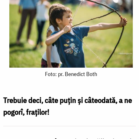
Foto:
Foto: pr. Benedict Both
pr.
Benedict
Trebuie deci, câte puțin și câteodată, a ne
Both
pogorî, fraților!