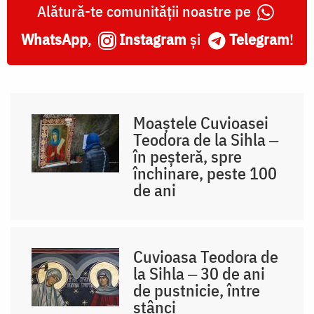
Alătură-te comunității noastre pe
WhatsApp
,
Instagram
și
Telegram
!
Moaștele Cuvioasei
Teodora de la Sihla ‒
în peșteră, spre
închinare, peste 100
de ani
Cuvioasa Teodora de
la Sihla ‒ 30 de ani
de pustnicie, între
stânci