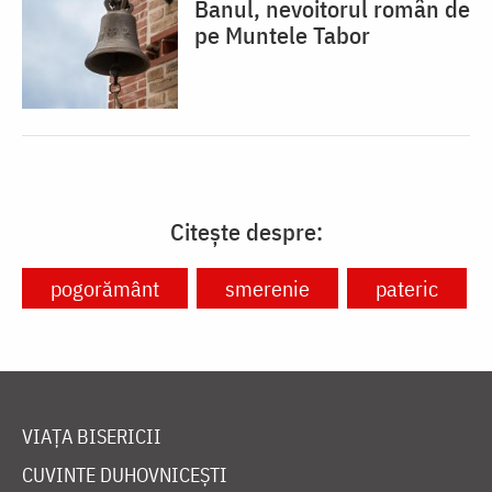
Banul, nevoitorul român de
pe Muntele Tabor
Citește despre:
pogorământ
smerenie
pateric
VIAȚA BISERICII
CUVINTE DUHOVNICEȘTI