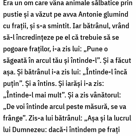
Era un om care vâna animale sălbatice prin
pustie și a văzut pe avva Antonie glumind
cu fraţii, şi s-a smintit. Iar bătrânul, vrând
să-l încredințeze pe el că trebuie să se
pogoare fraţilor, i-a zis lui: „Pune o
săgeată în arcul tău şi întinde-l”. Şi a făcut
aşa. Și bătrânul i-a zis lui: „Întinde-l încă
puțin”. Și a întins. Și iarăși i-a zis:
„Întinde-l mai mult”. Și a zis vânătorul:
„De voi întinde arcul peste măsură, se va
frânge”. Zis-a lui bătrânul: „Aşa şi la lucrul
lui Dumnezeu: dacă-i întindem pe fraţi