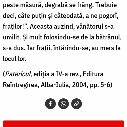
peste măsură, degrabă se frâng. Trebuie
deci, câte puțin și câteodată, a ne pogorî,
fraților!”. Aceasta auzind, vânătorul s-a
umilit. Și mult folosindu-se de la bătrânul,
s-a dus. Iar fraţii, întărindu-se, au mers la
locul lor.
(
Patericul
, ediția a IV-a rev., Editura
Reîntregirea, Alba-Iulia, 2004, pp. 5-6)