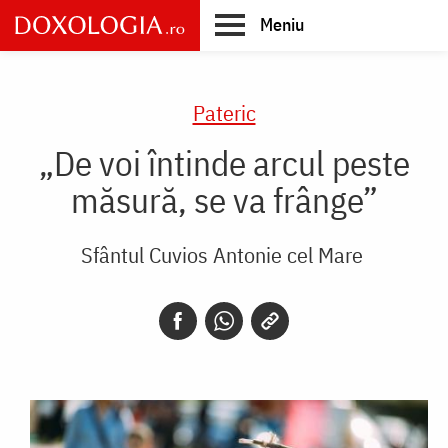
Skip
Meniu
to
main
Main
content
navigation
Pateric
„De voi întinde arcul peste
măsură, se va frânge”
Sfântul Cuvios Antonie cel Mare