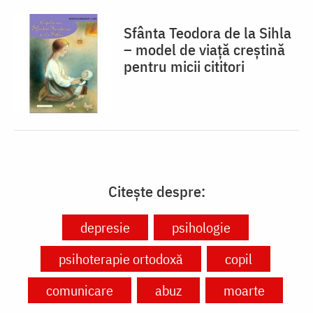
Sfânta Teodora de la Sihla
– model de viaţă creştină
pentru micii cititori
Citește despre:
depresie
psihologie
psihoterapie ortodoxă
copil
comunicare
abuz
moarte