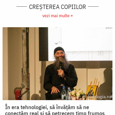
CREŞTEREA COPIILOR
vezi mai multe »
În era tehnologiei, să învățăm să ne
conectăm real și să petrecem timp frumos