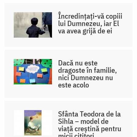
Încredințați-vă copiii
lui Dumnezeu, iar El
va avea grijă de ei
Dacă nu este
dragoste în familie,
nici Dumnezeu nu
este acolo
Sfânta Teodora de la
Sihla – model de
viaţă creştină pentru
micii cititori