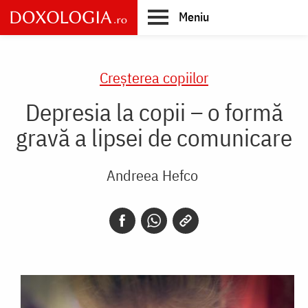
Skip
Meniu
to
main
Main
content
navigation
Creşterea copiilor
Depresia la copii – o formă
gravă a lipsei de comunicare
Andreea Hefco