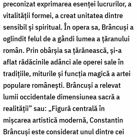
preconizat exprimarea esenţei lucrurilor, a
vitalităţii formei, a creat unitatea dintre
sensibil şi spiritual. În opera sa, Brâncuşi a
oglindit felul de a gândi lumea a ţăranului
român. Prin obârşia sa ţărănească, şi-a
aflat rădăcinile adânci ale operei sale în
tradiţiile, miturile şi funcţia magică a artei
populare româneşti. Brâncuşi a relevat
lumii occidentale dimensiunea sacră a
realităţii” sau: „Figură centrală în
mişcarea artistică modernă, Constantin
Brâncuşi este considerat unul dintre cei