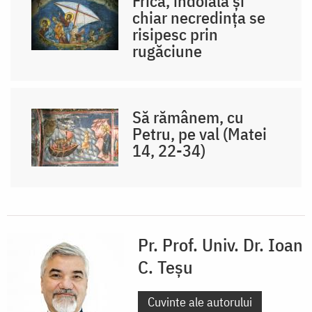
Frica, îndoiala și
chiar necredința se
risipesc prin
rugăciune
Să rămânem, cu
Petru, pe val (Matei
14, 22-34)
Pr. Prof. Univ. Dr. Ioan
C. Teșu
Cuvinte ale autorului