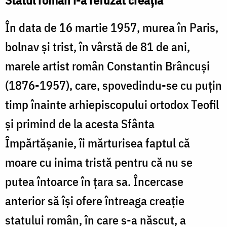
Statul român i-a refuzat creaţia
În data de 16 martie 1957, murea în Paris,
bolnav şi trist, în vârstă de 81 de ani,
marele artist român Constantin Brâncuşi
(1876-1957), care, spovedindu-se cu puţin
timp înainte arhiepiscopului ortodox Teofil
şi primind de la acesta Sfânta
Împărtăşanie, îi mărturisea faptul că
moare cu inima tristă pentru că nu se
putea întoarce în ţara sa. Încercase
anterior să îşi ofere întreaga creaţie
statului român, în care s-a născut, a