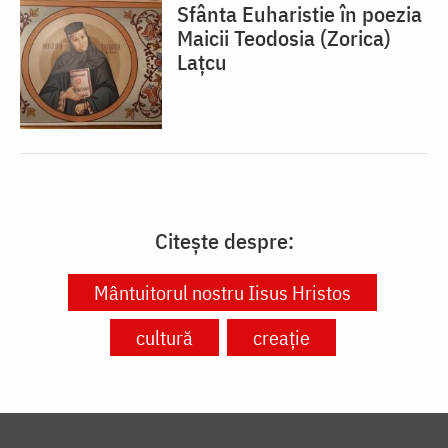
Sfânta Euharistie în poezia
Maicii Teodosia (Zorica)
Lațcu
Citește despre:
Mântuitorul nostru Iisus Hristos
cultură
creație