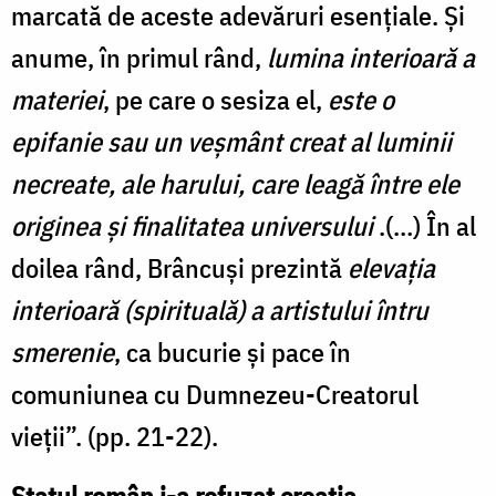
marcată de aceste adevăruri esenţiale. Şi
anume, în primul rând,
lumina interioară a
materiei
, pe care o sesiza el,
este o
epifanie sau un veşmânt creat al luminii
necreate, ale harului, care leagă între ele
originea şi finalitatea universului
.(…) În al
doilea rând, Brâncuşi prezintă
elevaţia
interioară (spirituală) a artistului întru
smerenie
, ca bucurie şi pace în
comuniunea cu Dumnezeu-Creatorul
vieţii”. (pp. 21-22).