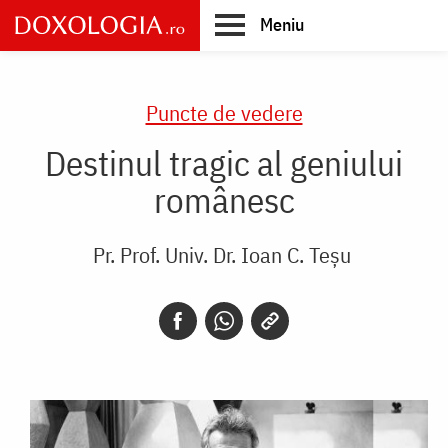
Skip
Meniu
to
main
Main
content
navigation
Puncte de vedere
Destinul tragic al geniului
românesc
Pr. Prof. Univ. Dr. Ioan C. Teșu