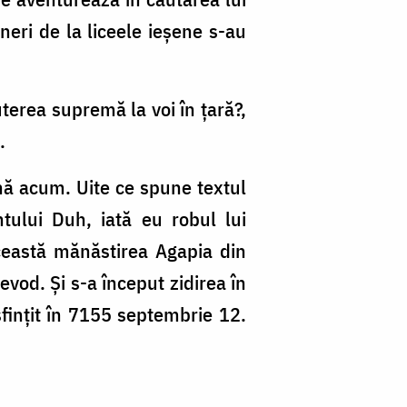
neri de la liceele ieşene s-au
terea supremă la voi în ţară?,
.
ână acum. Uite ce spune textul
ntului Duh, iată eu robul lui
ceastă mănăstirea Agapia din
evod. Şi s-a început zidirea în
sfinţit în 7155 septembrie 12.