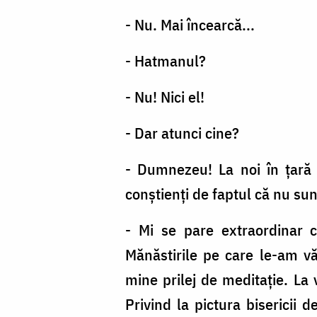
- Nu. Mai încearcă...
- Hatmanul?
- Nu! Nici el!
- Dar atunci cine?
- Dumnezeu! La noi în ţară 
conştienţi de faptul că nu sun
- Mi se pare extraordinar c
Mănăstirile pe care le-am văz
mine prilej de meditaţie. La 
Privind la pictura bisericii 