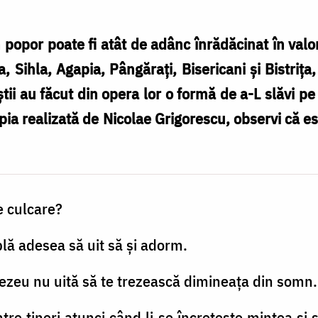
popor poate fi atât de adânc înrădăcinat în valori
, Sihla, Agapia, Pângăraţi, Bisericani şi Bistriţa
iştii au făcut din opera lor o formă de a-L slăvi 
pia realizată de Nicolae Grigorescu, observi că est
de culcare?
lă adesea să uit să şi adorm.
ezeu nu uită să te trezească dimineaţa din somn.
 între tineri atunci când li se încreţeşte mintea şi