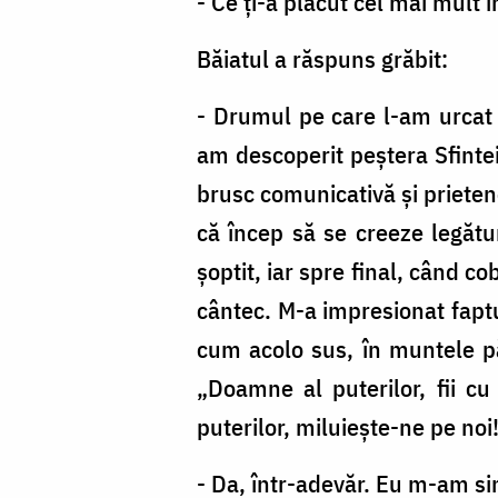
- Ce ţi-a plăcut cel mai mult î
Băiatul a răspuns grăbit:
- Drumul pe care l-am urcat 
am descoperit peştera Sfintei
brusc comunicativă şi prieten
că încep să se creeze legătur
şoptit, iar spre final, când co
cântec. M-a impresionat faptu
cum acolo sus, în muntele păz
„Doamne al puterilor, fii cu
puterilor, miluieşte-ne pe noi!
- Da, într-adevăr. Eu m-am si