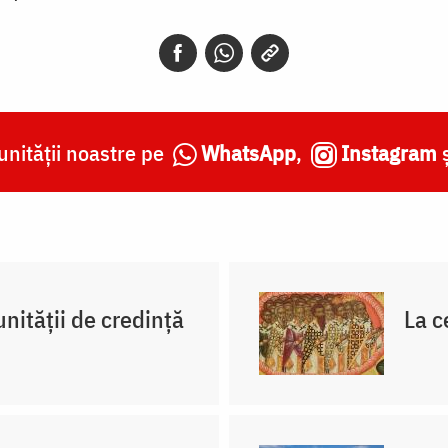
nității noastre pe
WhatsApp
,
Instagram
unității de credință
La c