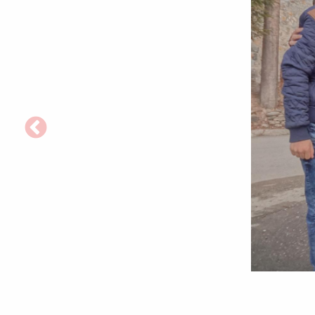
Liceeni
în