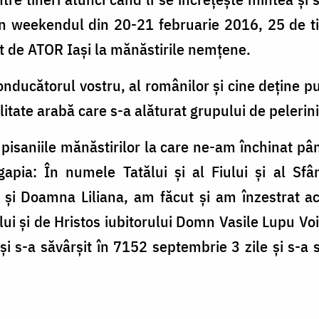
În weekendul din 20-21 februarie 2016, 25 de ti
at de ATOR Iaşi la mănăstirile nemţene.
ducătorul vostru, al românilor şi cine deţine pu
litate arabă care s-a alăturat grupului de pelerini
d pisaniile mănăstirilor la care ne-am închinat p
apia: În numele Tatălui şi al Fiului şi al Sfâ
şi Doamna Liliana, am făcut şi am înzestrat a
lui şi de Hristos iubitorului Domn Vasile Lupu Voi
i s-a săvârşit în 7152 septembrie 3 zile şi s-a 