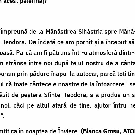
n acest pelerinaj?
împreună de la Mănăstirea Sihăstria spre Mănăst
 Teodora. De îndată ce am pornit şi a început s
oasă. Parcă am fi pătruns într-o atmosferă dint
i strânse între noi după felul nostru de a cânt
boram prin pădure înapoi la autocar, parcă toţi tin
l că toate cântecele noastre de la întoarcere i 
it de peştera Sfintei Teodora, s-a produs un sc
 noi, căci pe altul afară de tine, ajutor într
“.
mţit ca în noaptea de Înviere.
(Bianca Grosu, ATOR