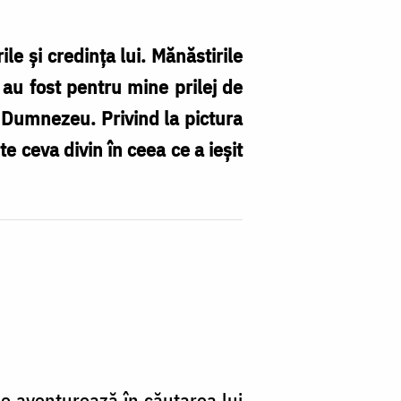
le şi credinţa lui. Mănăstirile
, au fost pentru mine prilej de
Di
pe Dumnezeu. Privind la pictura
în
e ceva divin în ceea ce a ieşit
ti
pe
af
în
c
lu
D
 se aventurează în căutarea lui