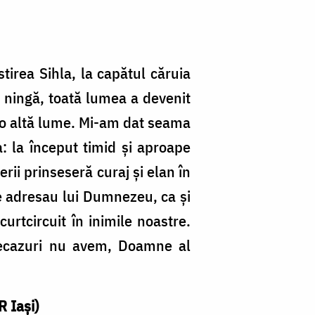
irea Sihla, la capătul căruia
ă ningă, toată lumea a devenit
r-o altă lume. Mi-am dat seama
a: la început timid şi aproape
erii prinseseră curaj şi elan în
se adresau lui Dumnezeu, ca şi
urtcircuit în inimile noastre.
u necazuri nu avem, Doamne al
 Iaşi)