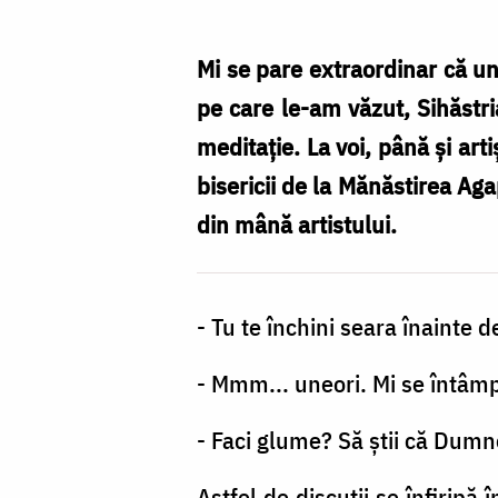
pelerinaj
Mi se pare extraordinar că un 
pe care le-am văzut, Sihăstria
meditaţie. La voi, până şi art
bisericii de la Mănăstirea Aga
din mână artistului.
- Tu te închini seara înainte 
- Mmm... uneori. Mi se întâmp
- Faci glume? Să ştii că Dumn
Astfel de discuţii se înfiripă