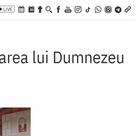
LIVE
09
ăutarea lui Dumnezeu