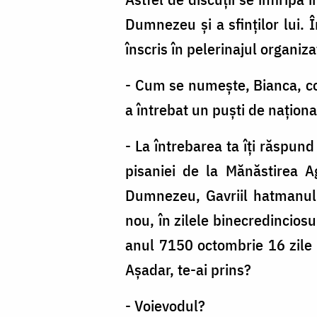
Dumnezeu şi a sfinţilor lui. 
înscris în pelerinajul organiz
- Cum se numeşte, Bianca, con
a întrebat un puşti de naţiona
- La întrebarea ta îţi răspun
pisaniei de la Mănăstirea Ag
Dumnezeu, Gavriil hatmanul 
nou, în zilele binecredinciosu
anul 7150 octombrie 16 zile ş
Aşadar, te-ai prins?
- Voievodul?