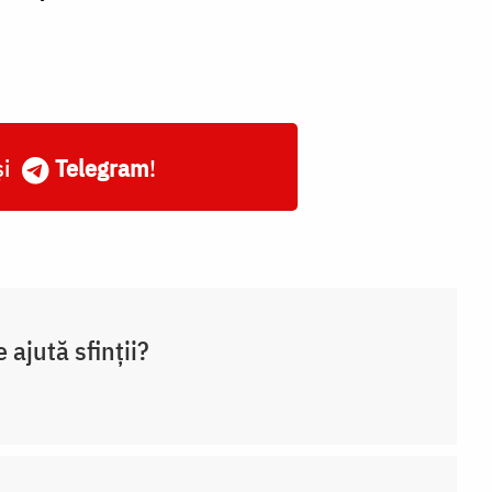
și
Telegram
!
e ajută sfinții?