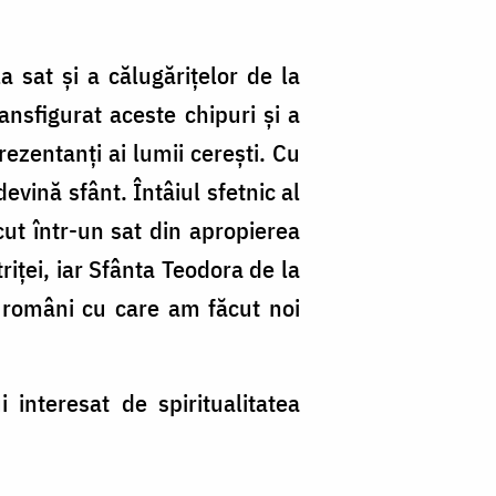
a sat şi a călugăriţelor de la
ansfigurat aceste chipuri şi a
rezentanţi ai lumii cereşti. Cu
evină sfânt. Întâiul sfetnic al
ut într-un sat din apropierea
riţei, iar Sfânta Teodora de la
i români cu care am făcut noi
 interesat de spiritualitatea