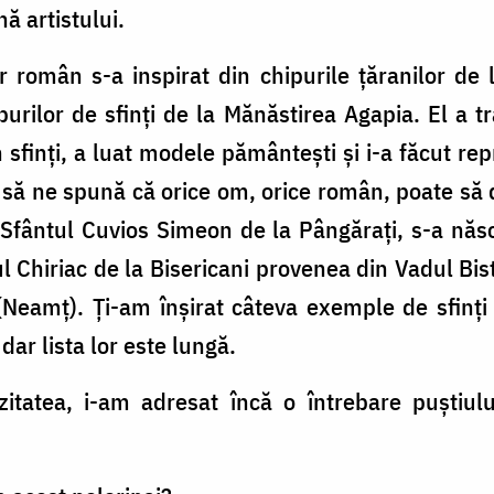
nă artistului.
 român s-a inspirat din chipurile ţăranilor de l
urilor de sfinţi de la Mănăstirea Agapia. El a tr
sfinţi, a luat modele pământeşti şi i-a făcut rep
 să ne spună că orice om, orice român, poate să d
 Sfântul Cuvios Simeon de la Pângăraţi, s-a născ
 Chiriac de la Bisericani provenea din Vadul Bist
 (Neamţ). Ţi-am înşirat câteva exemple de sfinţ
ar lista lor este lungă.
tatea, i-am adresat încă o întrebare puştiului