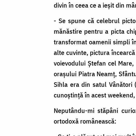
divin în ceea ce a ieşit din mâ
- Se spune că celebrul pictor
mănăstire pentru a picta chip
transformat oamenii simpli în 
alte cuvinte, pictura încearcă
voievodului Ştefan cel Mare,
oraşului Piatra Neamţ, Sfântul
Sihla era din satul Vânători
cunoştinţă în acest weekend, d
Neputându-mi stăpâni curiozi
ortodoxă românească: