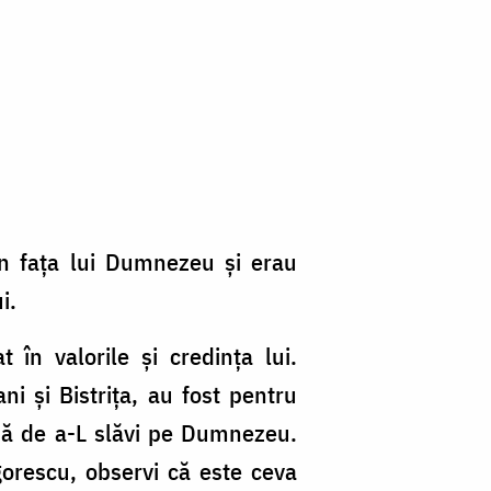
în faţa lui Dumnezeu şi erau
i.
în valorile şi credinţa lui.
ni şi Bistriţa, au fost pentru
ormă de a-L slăvi pe Dumnezeu.
igorescu, observi că este ceva