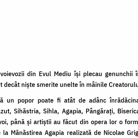
voievozii din Evul Mediu îşi plecau genunchii 
t decât nişte smerite unelte în mâinile Creatorulu
ă un popor poate fi atât de adânc înrădăcinat 
ut, Sihăstria, Sihla, Agapia, Pângăraţi, Biserica
voi, până şi artiştii au făcut din opera lor o f
de la Mănăstirea Agapia realizată de Nicolae Gr