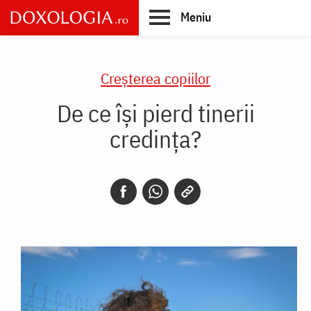
Skip
Meniu
to
main
Main
content
navigation
Creşterea copiilor
De ce își pierd tinerii
credința?