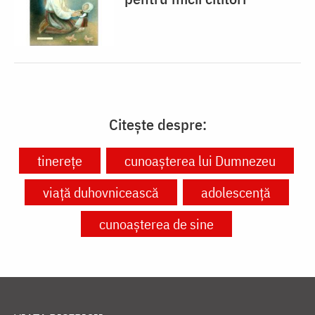
Citește despre:
tinerețe
cunoașterea lui Dumnezeu
viață duhovnicească
adolescență
cunoașterea de sine