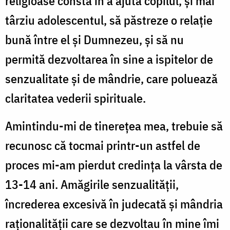
religioase constă în a ajuta copilul, și mai
târziu adolescentul, să păstreze o relație
bună între el și Dumnezeu, și să nu
permită dezvoltarea în sine a ispitelor de
senzualitate și de mândrie, care poluează
claritatea vederii spirituale.
Amintindu-mi de tinerețea mea, trebuie să
recunosc că tocmai printr-un astfel de
proces mi-am pierdut credința la vârsta de
13-14 ani. Amăgirile senzualității,
încrederea excesivă în judecată și mândria
raționalității care se dezvoltau în mine îmi