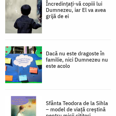
Încredințați-vă copiii lui
Dumnezeu, iar El va avea
grijă de ei
Dacă nu este dragoste în
familie, nici Dumnezeu nu
este acolo
Sfânta Teodora de la Sihla
– model de viaţă creştină
pentru micii cititori