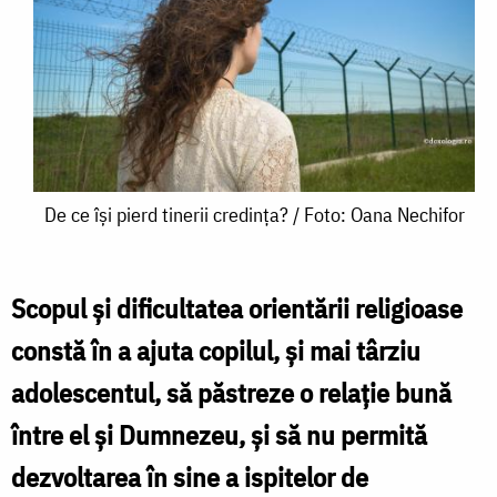
De
De ce își pierd tinerii credința? / Foto: Oana Nechifor
ce
își
Scopul și dificultatea orientării religioase
pierd
constă în a ajuta copilul, și mai târziu
tinerii
adolescentul, să păstreze o relație bună
credința?
între el și Dumnezeu, și să nu permită
/
dezvoltarea în sine a ispitelor de
Foto: