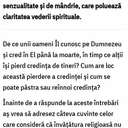
senzualitate și de mândrie, care poluează
Oana
claritatea vederii spirituale.
Nechifor
De ce unii oameni Îl cunosc pe Dumnezeu
și cred în El până la moarte, în timp ce alții
își pierd credința de tineri? Cum are loc
această pierdere a credinței și cum se
poate păstra sau reînnoi credința?
Înainte de a răspunde la aceste întrebări
aș vrea să adresez câteva cuvinte celor
care consideră că învățătura religioasă nu