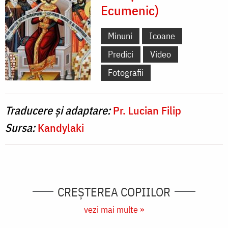
Ecumenic)
Minuni
Icoane
Predici
Video
Fotografii
Traducere și adaptare:
Pr. Lucian Filip
Sursa:
Kandylaki
CREŞTEREA COPIILOR
vezi mai multe »