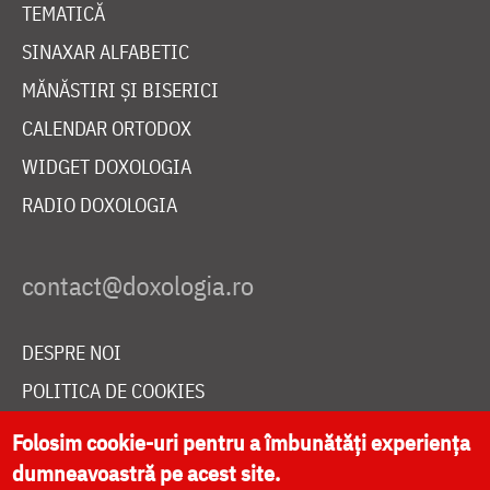
TEMATICĂ
SINAXAR ALFABETIC
MĂNĂSTIRI ȘI BISERICI
CALENDAR ORTODOX
WIDGET DOXOLOGIA
RADIO DOXOLOGIA
DESPRE NOI
POLITICA DE COOKIES
DONEAZĂ ONLINE PENTRU CATEDRALA NAȚIONALĂ
Folosim cookie-uri pentru a îmbunătăți experiența
dumneavoastră pe acest site.