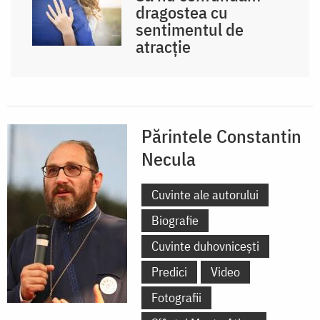
dragostea cu
sentimentul de
atracție
Părintele Constantin
Necula
Cuvinte ale autorului
Biografie
Cuvinte duhovnicești
Predici
Video
Fotografii