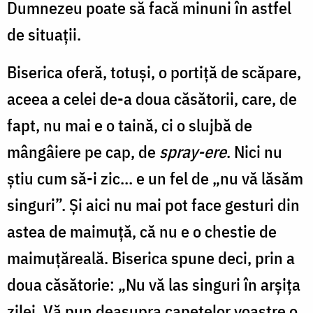
Dumnezeu poate să facă minuni în astfel
de situaţii.
Biserica oferă, totuşi, o portiţă de scăpare,
aceea a celei de-a doua căsătorii, care, de
fapt, nu mai e o taină, ci o slujbă de
mângâiere pe cap, de
spray-ere
. Nici nu
ştiu cum să-i zic... e un fel de „nu vă lăsăm
singuri”. Şi aici nu mai pot face gesturi din
astea de maimuţă, că nu e o chestie de
maimuţăreală. Biserica spune deci, prin a
doua căsătorie: „Nu vă las singuri în arşiţa
zilei. Vă pun deasupra capetelor voastre o