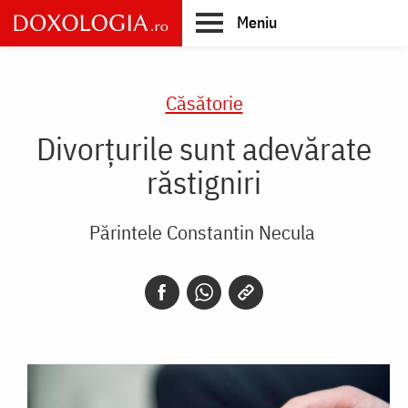
Skip
Meniu
to
main
Main
content
navigation
Căsătorie
Divorțurile sunt adevărate
răstigniri
Părintele Constantin Necula