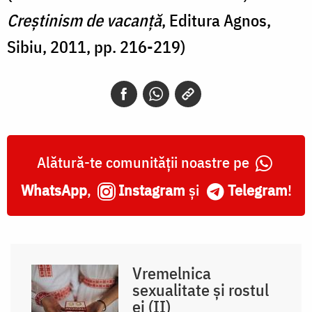
Creștinism de vacanță
, Editura Agnos,
Sibiu, 2011, pp. 216-219)
Alătură-te comunității noastre pe
WhatsApp
,
Instagram
și
Telegram
!
Vremelnica
sexualitate și rostul
ei (II)