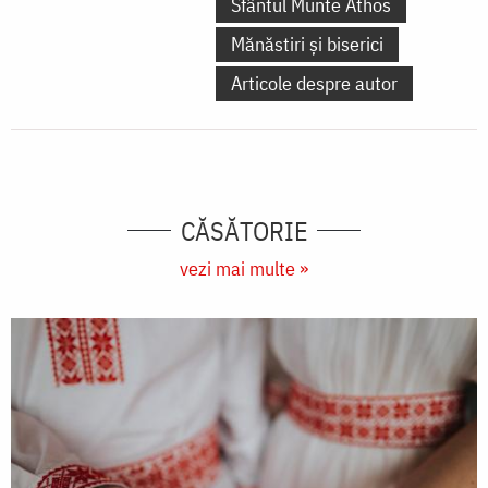
Sfântul Munte Athos
Mănăstiri și biserici
Articole despre autor
CĂSĂTORIE
vezi mai multe »