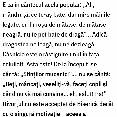
E ca în cântecul acela popular: „Ah,
mândruţă, ce te-aş bate, dar mi-s mâinile
legate, cu fir roşu de mătase, de mătase
neagră, nu te pot bate de dragă”... Adică
dragostea ne leagă, nu ne dezleagă.
Căsnicia este o răstignire unul în faţa
celuilalt. Asta este! De la început, se
cântă: „Sfinţilor mucenici”..., nu se cântă:
„Beţi, mâncaţi, veseliţi-vă, faceţi copii şi
când nu vă mai convine... eh, salut! Pa!”
Divorţul nu este acceptat de Biserică decât
cu o singură motivaţie – aceea a