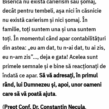
Biserică nu există carierism sau şomaj,
decât pentru tembeli, aşa nici în căsnicie
nu există carierism şi nici şomaj. În
familie, toţi suntem una şi una suntem
toţi. În momentul când apar contabilităţuri
din astea: „eu am dat, tu n-ai dat, tu ai zis,
eu n-am zis”..., deja e gata! Acelea sunt
primele semnale şi e bine să reacţionaţi de
îndată ce apar.
Să vă adresaţi, în primul
rând, lui Dumnezeu şi, apoi, unor oameni
care să vă poată ajuta
.
(
Preot Conf. Dr. Constantin Necula
,