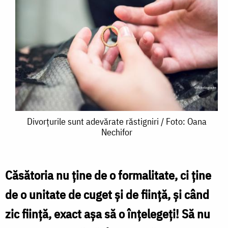
Divorțurile
Divorțurile sunt adevărate răstigniri / Foto: Oana
Nechifor
sunt
adevărate
răstigniri
Căsătoria nu ține de o formalitate, ci ține
/
de o unitate de cuget și de ființă, și când
Foto:
zic ființă, exact așa să o înțelegeți! Să nu
Oana