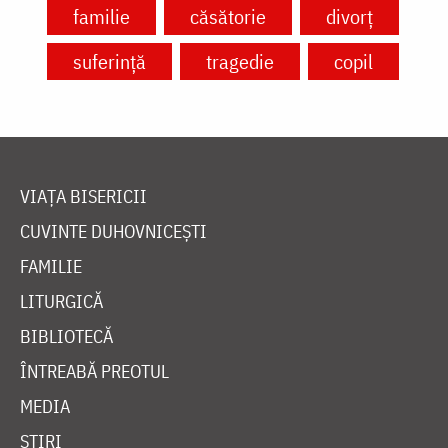
familie
căsătorie
divorț
suferință
tragedie
copil
VIAȚA BISERICII
CUVINTE DUHOVNICEȘTI
FAMILIE
LITURGICĂ
BIBLIOTECĂ
ÎNTREABĂ PREOTUL
MEDIA
ȘTIRI