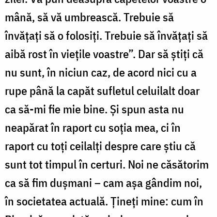
mână, să vă umbrească. Trebuie să
învăţaţi să o folosiţi. Trebuie să învăţaţi să
aibă rost în vieţile voastre”. Dar să ştiţi că
nu sunt, în niciun caz, de acord nici cu a
rupe până la capăt sufletul celuilalt doar
ca să-mi fie mie bine. Şi spun asta nu
neapărat în raport cu soţia mea, ci în
raport cu toţi ceilalţi despre care ştiu că
sunt tot timpul în certuri. Noi ne căsătorim
ca să fim duşmani – cam aşa gândim noi,
în societatea actuală. Ţineţi mine: cum în