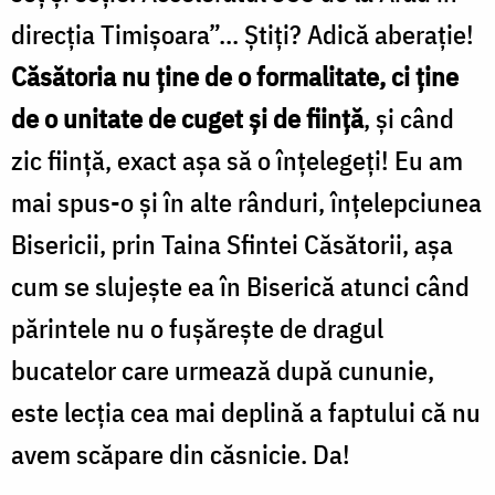
direcţia Timişoara”... Ştiţi? Adică aberaţie!
Căsătoria nu ține de o formalitate, ci ține
de o unitate de cuget şi de fiinţă
, şi când
zic fiinţă, exact aşa să o înţelegeţi! Eu am
mai spus-o şi în alte rânduri, înţelepciunea
Bisericii, prin Taina Sfintei Căsătorii, aşa
cum se slujeşte ea în Biserică atunci când
părintele nu o fuşăreşte de dragul
bucatelor care urmează după cununie,
este lecţia cea mai deplină a faptului că nu
avem scăpare din căsnicie. Da!