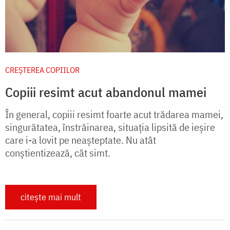
CREŞTEREA COPIILOR
Copiii resimt acut abandonul mamei
În general, copiii resimt foarte acut trădarea mamei,
singurătatea, înstrăinarea, situația lipsită de ieșire
care i-a lovit pe neașteptate. Nu atât
conștientizează, cât simt.
citește mai mult