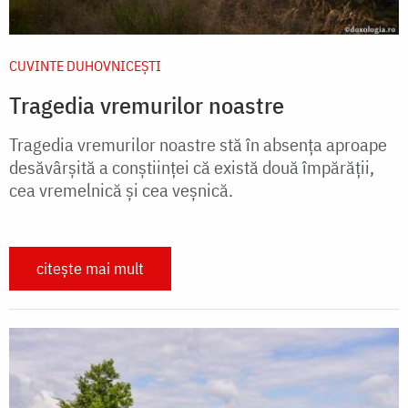
CUVINTE DUHOVNICEȘTI
Tragedia vremurilor noastre
Tragedia vremurilor noastre stă în absenţa aproape
desăvârşită a conştiinţei că există două împărăţii,
cea vremelnică şi cea veşnică.
citește mai mult