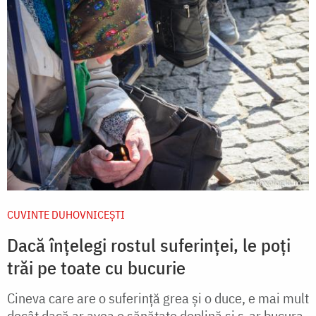
CUVINTE DUHOVNICEȘTI
Dacă înțelegi rostul suferinței, le poți
trăi pe toate cu bucurie
Cineva care are o suferinţă grea şi o duce, e mai mult
decât dacă ar avea o sănătate deplină şi s-ar bucura