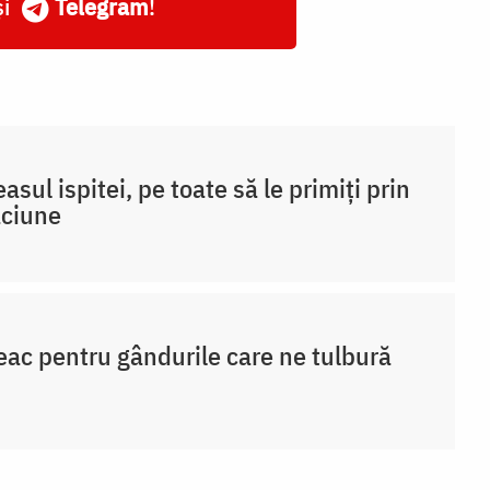
și
Telegram
!
easul ispitei, pe toate să le primiți prin
ăciune
eac pentru gândurile care ne tulbură