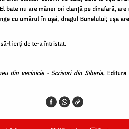
El bate nu are mâner ori clanţă pe dinafară, ar
inge cu umărul în uşă, dragul Bunelului; uşa ar
ă-l ierţi de te-a întristat.
eu din vecinicie - Scrisori din Siberia
, Editura