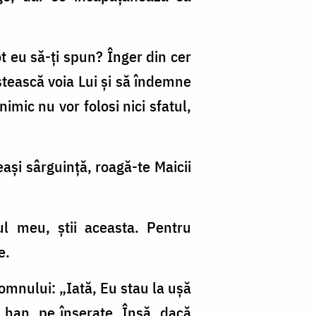
t eu să-ţi spun? Înger din cer
estească voia Lui şi să îndemne
imic nu vor folosi nici sfatul,
aşi sârguinţă, roagă-te Maicii
lul meu, ştii aceasta. Pentru
e.
Domnului: „Iată, Eu stau la uşă
i han, pe înserate. Însă, dacă