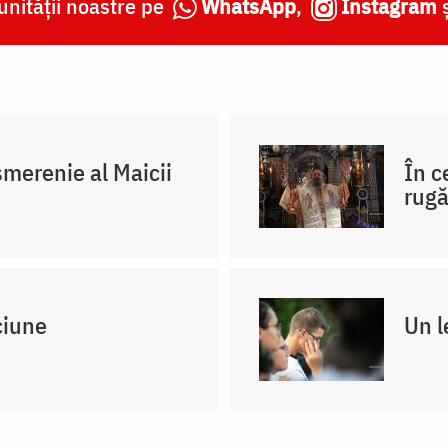
nității noastre pe
WhatsApp
,
Instagram
merenie al Maicii
În c
rug
ciune
Un l