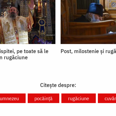
ispitei, pe toate să le
Post, milostenie și rug
in rugăciune
Citește despre:
umnezeu
pocăință
rugăciune
cuvâ