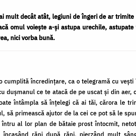
ai mult decât atât, legiuni de îngeri de ar trimi
că omul voieşte a-şi astupa urechile, astupate 
area, nici vorba bună.
i o cumplită încredinţare, ca o telegramă cu veşti
cu duşmanul ce te atacă de pe uscat şi din aer, cu
te întâmpla să înţelegi că ai tăi, cărora le tri
l, să primească ajutor de la cei ce pot să le sp
tru al lor plan de bătaie prost întocmit, netot 
a, încasând răni după răni, pierzând mult sâ