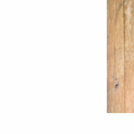
Foto:
Ştefan