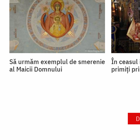
Să urmăm exemplul de smerenie
În ceasul 
al Maicii Domnului
primiți pr
D