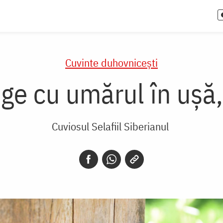
Cuvinte duhovnicești
e cu umărul în uşă,
Cuviosul Selafiil Siberianul