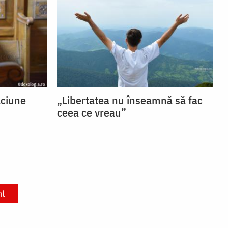
ăciune
„Libertatea nu înseamnă să fac
ceea ce vreau”
nt