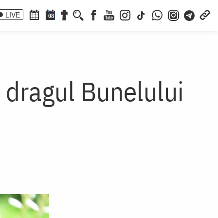
LIVE
08
 dragul Bunelului