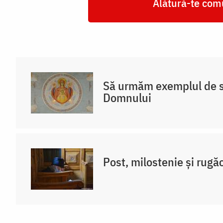
Alătură-te comu
Să urmăm exemplul de s
Domnului
Post, milostenie și rugă