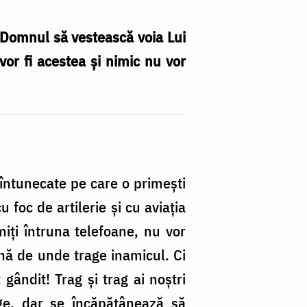
te Domnul să vestească voia Lui
vor fi acestea şi nimic nu vor
 întunecate pe care o primeşti
 foc de artilerie şi cu aviaţia
miţi întruna telefoane, nu vor
ună de unde trage inamicul. Ci
gândit! Trag şi trag ai noştri
nge, dar se încăpăţânează să