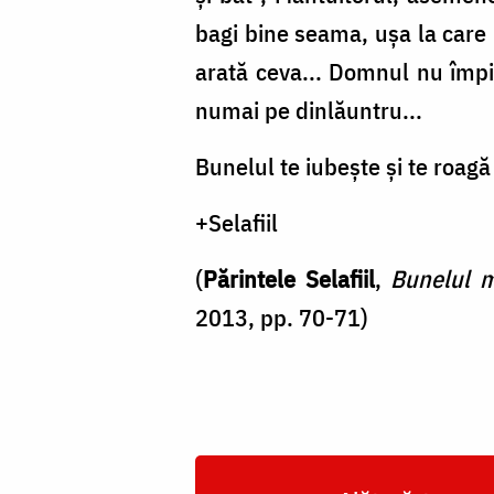
bagi bine seama, uşa la care 
arată ceva... Domnul nu împ
numai pe dinlăuntru...
Bunelul te iubeşte şi te roagă s
+Selafiil
(
Părintele Selafiil
,
Bunelul m
2013, pp. 70-71)