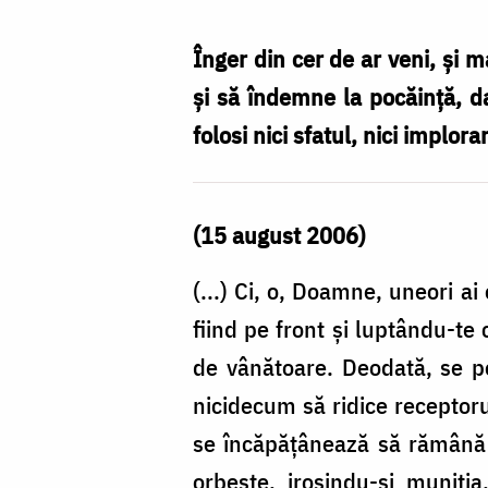
Cojocariu
Înger din cer de ar veni, şi m
şi să îndemne la pocăinţă, da
folosi nici sfatul, nici implor
(15 august 2006)
(...) Ci, o, Doamne, uneori a
fiind pe front şi luptându-te 
de vânătoare. Deodată, se poa
nicidecum să ridice receptoru
se încăpăţânează să rămână în
orbeşte, irosindu-şi muniţi