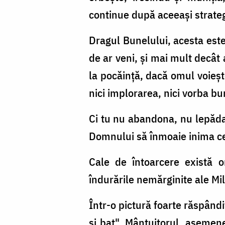
continue după aceeaşi strategi
Dragul Bunelului, acesta este
de ar veni, şi mai mult decât 
la pocăinţă, dacă omul voieşte
nici implorarea, nici vorba bu
Ci tu nu abandona, nu lepăda,
Domnului să înmoaie inima cel
Cale de întoarcere există or
îndurările nemărginite ale M
Într-o pictură foarte răspândi
şi bat", Mântuitorul, asemene