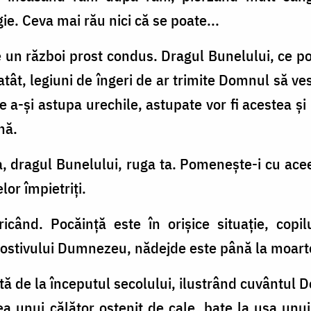
e. Ceva mai rău nici că se poate...
 un război prost condus. Dragul Bunelului, ce po
atât, legiuni de îngeri de ar trimite Domnul să v
 a-şi astupa urechile, astupate vor fi acestea şi n
nă.
 dragul Bunelului, ruga ta. Pomeneşte-i cu acee
or împietriţi.
icând. Pocăinţă este în orişice situaţie, copi
ilostivului Dumnezeu, nădejde este până la moart
tă de la înce­putul secolului, ilustrând cuvântul 
a unui călător ostenit de cale, bate la uşa unu