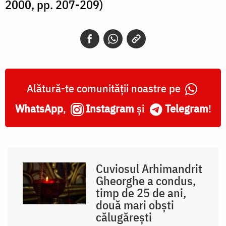
2000, pp. 207-209)
Alătură-te comunității noastre pe
WhatsApp
,
Instagram
și
Telegram
!
Cuviosul Arhimandrit
Gheorghe a condus,
timp de 25 de ani,
două mari obști
călugărești