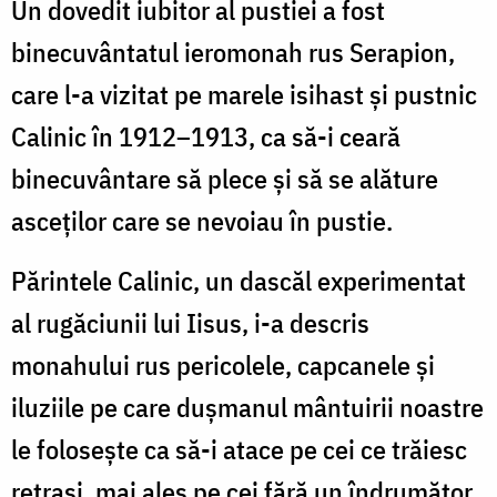
Un dovedit iubitor al pustiei a fost
binecuvântatul ieromonah rus Serapion,
care l-a vizitat pe marele isihast şi pustnic
Calinic în 1912–1913, ca să-i ceară
binecuvântare să plece şi să se alăture
asceţilor care se nevoiau în pustie.
Părintele Calinic, un dascăl experimentat
al rugăciunii lui Iisus, i-a descris
monahului rus pericolele, capcanele şi
iluziile pe care duşmanul mântuirii noastre
le foloseşte ca să-i atace pe cei ce trăiesc
retraşi, mai ales pe cei fără un îndrumător