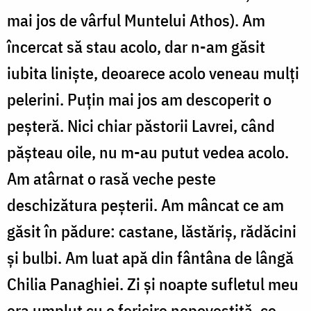
mai jos de vârful Muntelui Athos). Am
încercat să stau acolo, dar n-am găsit
iubita linişte, deoarece acolo veneau mulţi
pelerini. Puţin mai jos am descoperit o
peşteră. Nici chiar păstorii Lavrei, când
păşteau oile, nu m-au putut vedea acolo.
Am atârnat o rasă veche peste
deschizătura peşterii. Am mâncat ce am
găsit în pădure: castane, lăstăriş, rădăcini
şi bulbi. Am luat apă din fântâna de lângă
Chilia Panaghiei. Zi şi noapte sufletul meu
era umplut cu o fericire nepovestită, ce