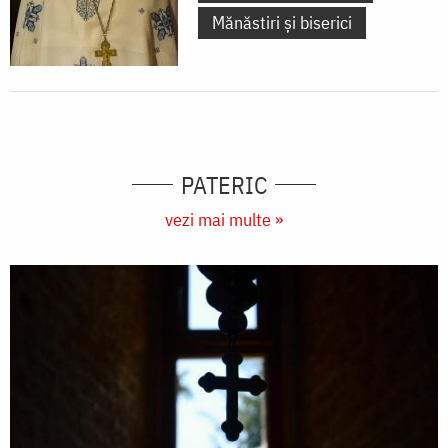
Mănăstiri și biserici
PATERIC
vezi mai multe »