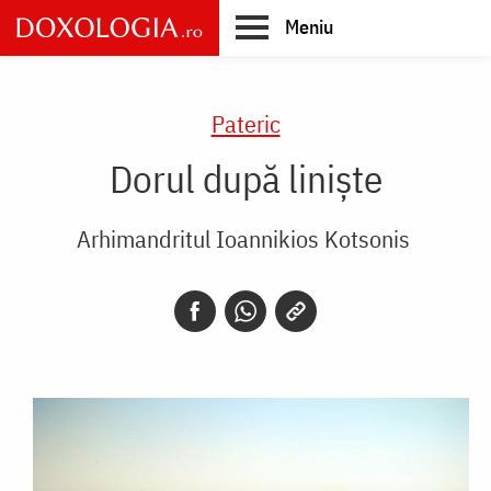
Skip
Meniu
to
main
Main
content
navigation
Pateric
Dorul după liniște
Arhimandritul Ioannikios Kotsonis