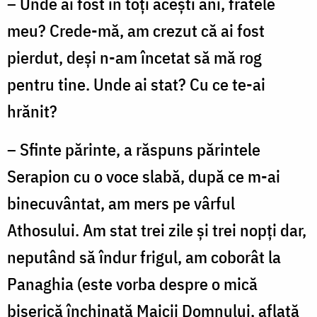
– Unde ai fost în toţi aceşti ani, fratele
meu? Crede-mă, am crezut că ai fost
pierdut, deşi n-am încetat să mă rog
pentru tine. Unde ai stat? Cu ce te-ai
hrănit?
– Sfinte părinte, a răspuns părintele
Serapion cu o voce slabă, după ce m-ai
binecuvântat, am mers pe vârful
Athosului. Am stat trei zile şi trei nopţi dar,
neputând să îndur frigul, am coborât la
Panaghia (este vorba despre o mică
biserică închinată Maicii Domnului, aflată