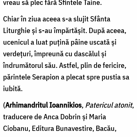
vreau să plec fără Sfintele Taine.
Chiar în ziua aceea s-a slujit Sfânta
Liturghie şi s-au împărtăşit. După aceea,
ucenicul a luat puţină pâine uscată şi
verdeţuri, împreună cu dascălul şi
îndrumătorul său. Astfel, plin de fericire,
părintele Serapion a plecat spre pustia sa
iubită.
(
Arhimandritul Ioannikios
,
Patericul atonit
,
traducere de Anca Dobrin și Maria
Ciobanu, Editura Bunavestire, Bacău,