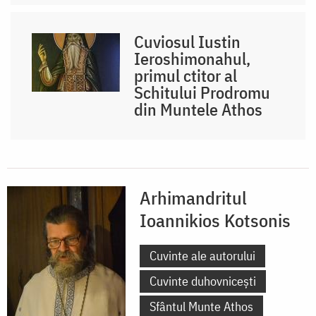
Cuviosul Iustin
Ieroshimonahul,
primul ctitor al
Schitului Prodromu
din Muntele Athos
Arhimandritul
Ioannikios Kotsonis
Cuvinte ale autorului
Cuvinte duhovnicești
Sfântul Munte Athos