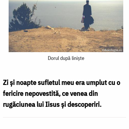
Dorul
Dorul după liniște
după
liniște
Zi şi noapte sufletul meu era umplut cu o
fericire nepovestită, ce venea din
rugăciunea lui Iisus şi descoperiri.