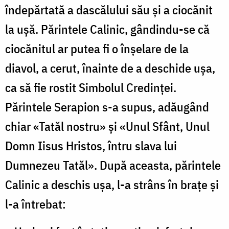
îndepărtată a dascălului său şi a ciocănit
la uşă. Părintele Calinic, gândindu-se că
ciocănitul ar putea fi o înşelare de la
diavol, a cerut, înainte de a deschide uşa,
ca să fie rostit Simbolul Credinţei.
Părintele Serapion s-a supus, adăugând
chiar «Tatăl nostru» şi «Unul Sfânt, Unul
Domn Iisus Hristos, întru slava lui
Dumnezeu Tatăl». După aceasta, părintele
Calinic a deschis uşa, l-a strâns în braţe şi
l-a întrebat: