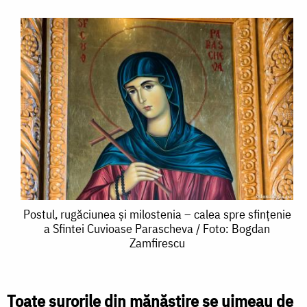
Postul,
Postul, rugăciunea și milostenia – calea spre sfințenie
a Sfintei Cuvioase Parascheva / Foto: Bogdan
rugăciunea
Zamfirescu
și
milostenia
Toate surorile din mănăstire se uimeau de