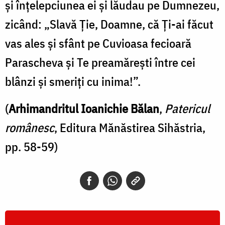
şi înţelepciunea ei şi lăudau pe Dumnezeu,
zicând: „Slavă Ţie, Doamne, că Ţi-ai făcut
vas ales şi sfânt pe Cuvioasa fecioară
Parascheva şi Te preamăreşti între cei
blânzi şi smeriţi cu inima!”.
(
Arhimandritul Ioanichie Bălan
,
Patericul
românesc
, Editura Mănăstirea Sihăstria,
pp. 58-59)