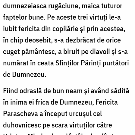
dumnezeiasca rugăciune, maica tuturor
faptelor bune. Pe aceste trei virtuţi le-a
iubit fericita din copilărie şi prin acestea,
în chip deosebit, s-a dezbrăcat de orice
cuget pământesc, a biruit pe diavoli şi s-a
numărat în ceata Sfinţilor Părinţi purtători
de Dumnezeu.
Fiind odraslă de bun neam şi având sădită
în inima ei frica de Dumnezeu, Fericita
Parascheva a început urcuşul cel
duhovnicesc pe scara virtuţilor către