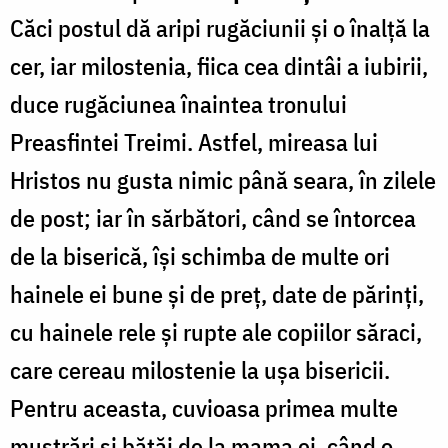
Căci postul dă aripi rugăciunii şi o înalţă la
cer, iar milostenia, fiica cea dintâi a iubirii,
duce rugăciunea înaintea tronului
Preasfintei Treimi. Astfel, mireasa lui
Hristos nu gusta nimic până seara, în zilele
de post; iar în sărbători, când se întorcea
de la biserică, îşi schimba de multe ori
hainele ei bune şi de preţ, date de părinţi,
cu hainele rele şi rupte ale copiilor săraci,
care cereau milostenie la uşa bisericii.
Pentru aceasta, cuvioasa primea multe
mustrări şi bătăi de la mama ei, când o