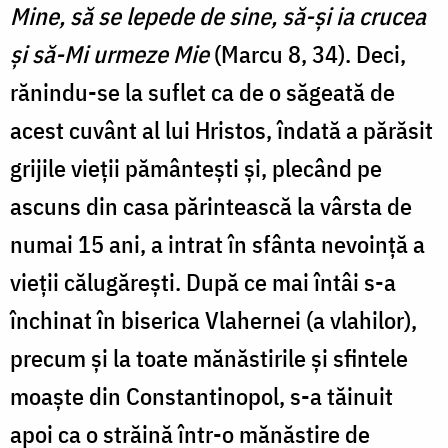
Mine, să se lepede de sine, să-şi ia crucea
şi să-Mi urmeze Mie
(Marcu 8, 34). Deci,
rănindu-se la suflet ca de o săgeată de
acest cuvânt al lui Hristos, îndată a părăsit
grijile vieţii pământeşti şi, plecând pe
ascuns din casa părintească la vârsta de
numai 15 ani, a intrat în sfânta nevoinţă a
vieţii călugăreşti. După ce mai întâi s-a
închinat în biserica Vlahernei (a vlahilor),
precum şi la toate mănăstirile şi sfintele
moaşte din Constantinopol, s-a tăinuit
apoi ca o străină într-o mănăstire de