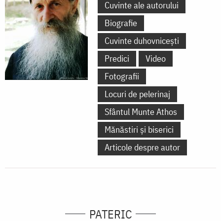
Cuvinte ale autorului
Biografie
Cuvinte duhovnicești
Predici
Video
Fotografii
Locuri de pelerinaj
Sfântul Munte Athos
Mănăstiri și biserici
Articole despre autor
PATERIC