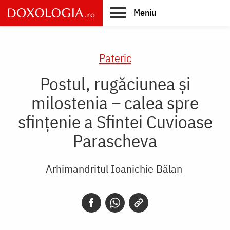
Skip
Meniu
to
main
Main
content
navigation
Pateric
Postul, rugăciunea și
milostenia – calea spre
sfințenie a Sfintei Cuvioase
Parascheva
Arhimandritul Ioanichie Bălan