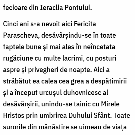
fecioare din Ieraclia Pontului.
Cinci ani s-a nevoit aici Fericita
Parascheva, desăvârşindu-se în toate
faptele bune şi mai ales în neîncetata
rugăciune cu multe lacrimi, cu posturi
aspre şi privegheri de noapte. Aici a
străbătut ea calea cea grea a despătimirii
şi a început urcuşul duhovnicesc al
desăvârşirii, unindu-se tainic cu Mirele
Hristos prin umbrirea Duhului Sfânt. Toate
surorile din mănăstire se uimeau de viaţa