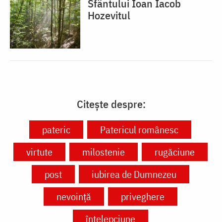
Sfântului Ioan Iacob
Hozevitul
Citește despre:
pateric
Patericul românesc
virtute
milostenie
rugăciune
post
iubirea de Dumnezeu
nevoință
priveghere
înțelepciune