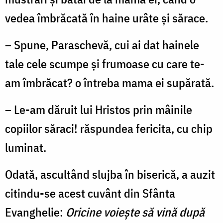
vedea îmbrăcată în haine urâte şi sărace.
– Spune, Paraschevă, cui ai dat hainele
tale cele scumpe şi frumoase cu care te-
am îmbrăcat? o întreba mama ei supărată.
– Le-am dăruit lui Hristos prin mâinile
copiilor săraci! răspundea fericita, cu chip
luminat.
Odată, ascultând slujba în biserică, a auzit
citindu-se acest cuvânt din Sfânta
Evanghelie:
Oricine voieşte să vină după