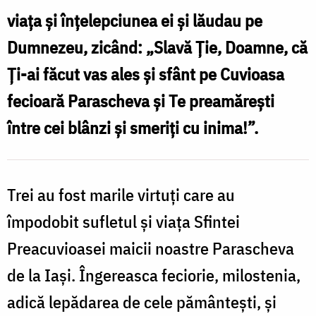
–
viața și înțelepciunea ei și lăudau pe
calea
Dumnezeu, zicând: „Slavă Ție, Doamne, că
spre
Ți-ai făcut vas ales și sfânt pe Cuvioasa
sfințenie
fecioară Parascheva și Te preamărești
a
Sfintei
între cei blânzi și smeriți cu inima!”.
Cuvioase
Parascheva
Trei au fost marile virtuţi care au
/
împodobit sufletul şi viaţa Sfintei
Foto:
Preacuvioasei maicii noastre Parascheva
Bogdan
Zamfirescu
de la Iaşi. Îngereasca feciorie, milostenia,
adică lepădarea de cele pământeşti, şi