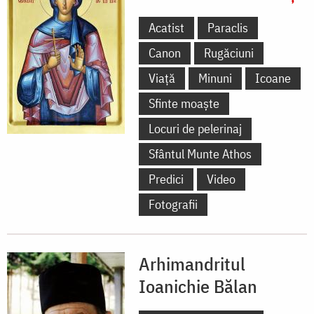
Acatist
Paraclis
Canon
Rugăciuni
Viață
Minuni
Icoane
Sfinte moaște
Locuri de pelerinaj
Sfântul Munte Athos
Predici
Video
Fotografii
Arhimandritul
Ioanichie Bălan