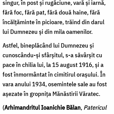
singur, în post şi rugăciune, vară şi iarnă,
fără foc, fără pat, fără două haine, fără
încălţăminte în picioare, trăind din darul
lui Dumnezeu şi din mila oamenilor.
Astfel, bineplăcând lui Dumnezeu şi
cunoscându-şi sfârşitul, s-a săvârşit cu
pace în chilia lui, la 15 august 1916, şi a
fost înmormântat în cimitirul oraşului. În
vara anului 1934, osemintele sale au fost
aşezate în gropniţa Mănăstirii Văratec.
(
Arhimandritul Ioanichie Bălan
,
Patericul