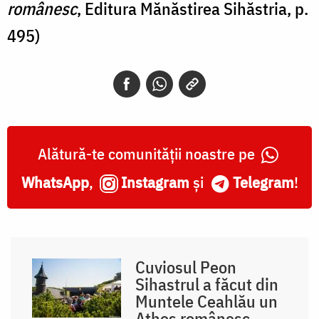
românesc
, Editura Mănăstirea Sihăstria, p.
495)
Alătură-te comunității noastre pe
WhatsApp
,
Instagram
și
Telegram
!
Cuviosul Peon
Sihastrul a făcut din
Muntele Ceahlău un
Athos românesc