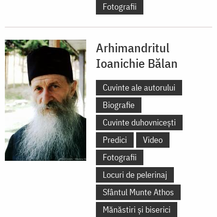
Fotografii
Arhimandritul
Ioanichie Bălan
Cuvinte ale autorului
Biografie
Cuvinte duhovnicești
Predici
Video
Fotografii
Locuri de pelerinaj
Sfântul Munte Athos
Mănăstiri și biserici