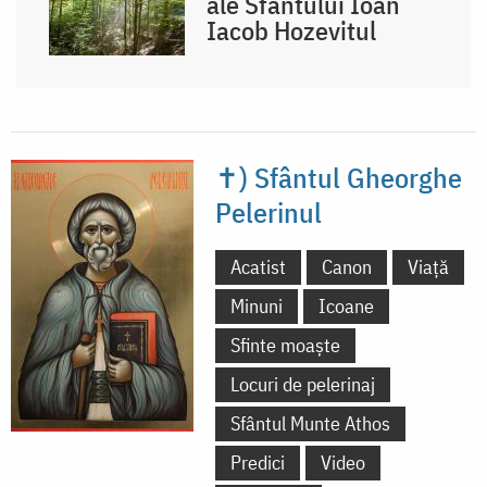
ale Sfântului Ioan
Iacob Hozevitul
✝) Sfântul Gheorghe
Pelerinul
Acatist
Canon
Viață
Minuni
Icoane
Sfinte moaște
Locuri de pelerinaj
Sfântul Munte Athos
Predici
Video