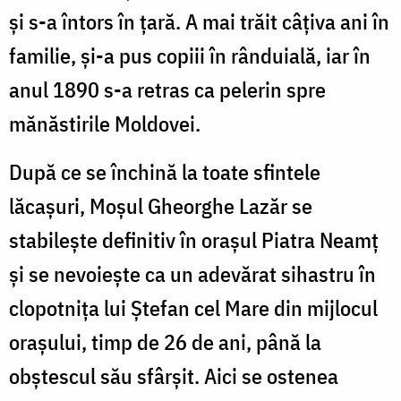
şi s-a întors în ţară. A mai trăit câţiva ani în
familie, şi-a pus copiii în rânduială, iar în
anul 1890 s-a retras ca pelerin spre
mănăstirile Moldovei.
După ce se închină la toate sfintele
lăcaşuri, Moşul Gheorghe Lazăr se
stabileşte definitiv în oraşul Piatra Neamţ
şi se nevoieşte ca un adevărat sihastru în
clopotniţa lui Ştefan cel Mare din mijlocul
oraşului, timp de 26 de ani, până la
obştescul său sfârşit. Aici se ostenea