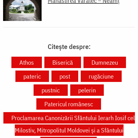
Mănăstirea Văratec – Neamț
Citește despre:
Athos
Biserică
Dumnezeu
pateric
post
rugăciune
pustnic
pelerin
Patericul românesc
Proclamarea Canonizării Sfântului Ierarh Iosif cel
Milostiv, Mitropolitul Moldovei și a Sfântului