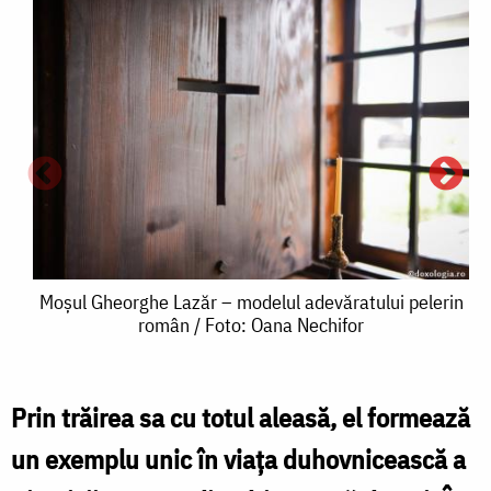
Moșul
Moșul Gheorghe Lazăr – modelul adevăratului pelerin
român / Foto: Oana Nechifor
Gheorghe
Lazăr
–
Prin trăirea sa cu totul aleasă, el formează
L
modelul
un exemplu unic în viaţa duhovnicească a
/
adevăratului