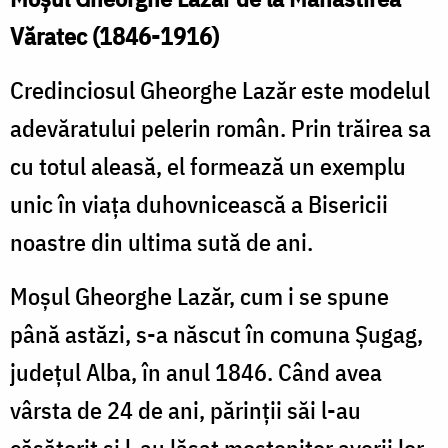
Văratec (1846-1916)
Credinciosul Gheorghe Lazăr este modelul
adevăratului pelerin român. Prin trăirea sa
cu totul aleasă, el formează un exemplu
unic în viaţa duhovnicească a Bisericii
noastre din ultima sută de ani.
Moşul Gheorghe Lazăr, cum i se spune
până astăzi, s-a născut în comuna Şugag,
judeţul Alba, în anul 1846. Când avea
vârsta de 24 de ani, părinţii săi l-au
căsătorit şi l-au lăsat moştenitor averii lor.