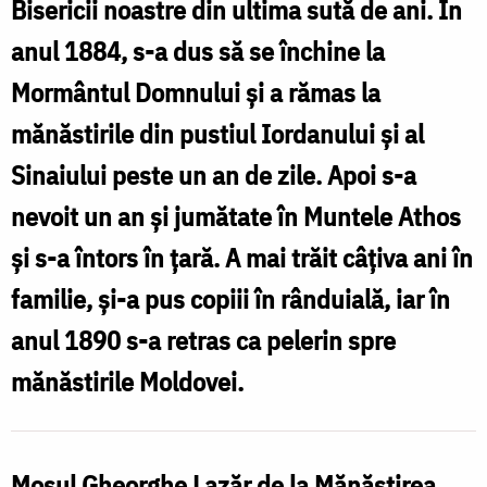
Bisericii noastre din ultima sută de ani. În
F
pelerin
anul 1884, s-a dus să se închine la
f
român
Mormântul Domnului şi a rămas la
/
mănăstirile din pustiul Iordanului şi al
Foto:
Sinaiului peste un an de zile. Apoi s-a
Oana
nevoit un an şi jumătate în Muntele Athos
Nechifor
şi s-a întors în ţară. A mai trăit câţiva ani în
familie, şi-a pus copiii în rânduială, iar în
anul 1890 s-a retras ca pelerin spre
mănăstirile Moldovei.
Moșul Gheorghe Lazăr de la Mănăstirea