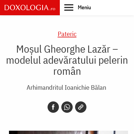
Skip
Meniu
to
main
Main
content
navigation
Pateric
Moșul Gheorghe Lazăr –
modelul adevăratului pelerin
român
Arhimandritul Ioanichie Bălan