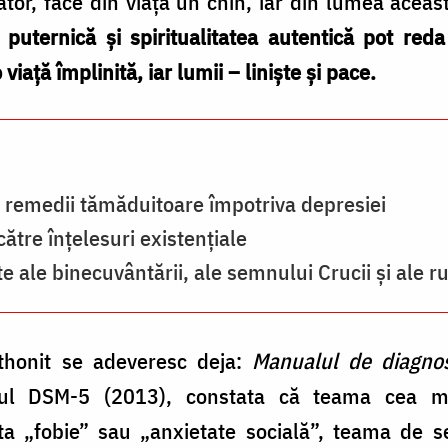
elător, face din viață un chin, iar din lumea ace
 puternică și spiritualitatea autentică pot red
o viață împlinită, iar lumii – liniște și pace.
– remedii tămăduitoare împotriva depresiei
către înţelesuri existenţiale
te ale binecuvântării, ale semnului Crucii și ale r
athonit se adeveresc deja:
Manualul de diagnost
rul DSM-5 (2013), constata că teama cea m
 „fobie” sau „anxietate socială”, teama de se