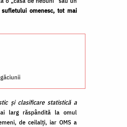
asta o „casă de nebuni” sau un
a sufletului omenesc, tot mai
ugăciunii
ic și clasificare statistică a
ai larg răspândită la omul
meni, de ceilalți, iar OMS a