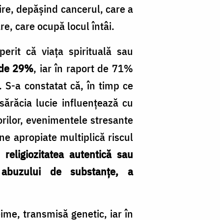
ire, depășind cancerul, care a
re, care ocupă locul întâi.
erit că viața spirituală sau
e de 29%
, iar în raport de 71%
. S-a constatat că, în timp ce
ărăcia lucie influențează cu
torilor, evenimentele stresante
ne apropiate multiplică riscul
că
religiozitatea autentică sau
a abuzului de substanțe, a
eime, transmisă genetic, iar în