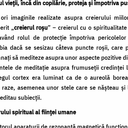
 vieții, încă din copilărie, proteja și împotriva p
i imaginile realizate asupra creierului miilor
erit „
creierul roșu
” – creierul cu o spiritualitat
vând rolul de protecție împotriva pericolelor și
bia dacă se sesizau câteva puncte roșii, care pâ
nați să mediteze asupra unor aspecte pozitive din
tele de meditație asupra frumuseții credinței lo
regul cortex era luminat ca de o aureolă borea
 raze, asemenea unor stele care se nășteau și 
editau subiecții.
lui spiritual al ființei umane
torul aparaturii de rezonanță magnetică funcțion