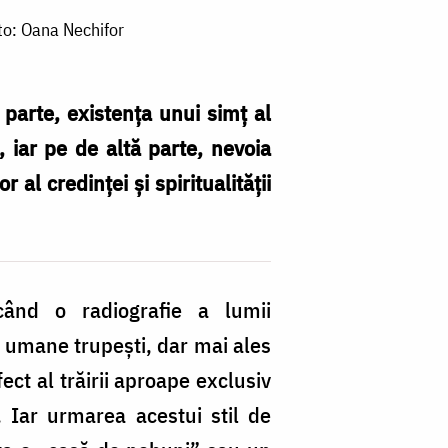
oto: Oana Nechifor
parte, existența unui simț al
l, iar pe de altă parte, nevoia
al credinței și spiritualității
ăcând o radiografie a lumii
r umane trupești, dar mai ales
ect al trăirii aproape exclusiv
d. Iar urmarea acestui stil de