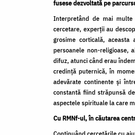
fusese dezvoltată pe parcursul
Interpretând de mai multe or
cercetare, experții au descop
grosime corticală, aceasta a
persoanele non-religioase, a
difuz, atunci când erau îndem
credință puternică, în momen
adevărate continente și înt
constantă fiind străpunsă de
aspectele spirituale la care m
Cu RMNf-ul, în căutarea centru
Continuând cercetările cu aju