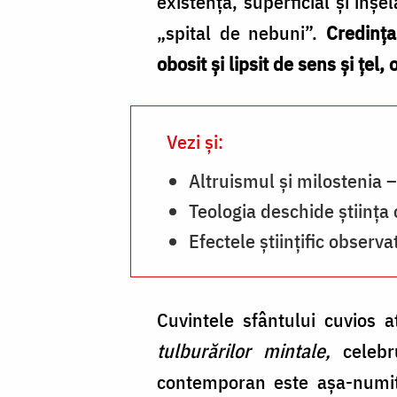
existență, superficial și înș
„spital de nebuni”.
Credința
obosit și lipsit de sens și țel, 
Vezi și:
Altruismul și milostenia 
Teologia deschide ştiinţa 
Efectele științific observa
Cuvintele sfântului cuvios 
tulburărilor mintale,
celeb
contemporan este așa-numita