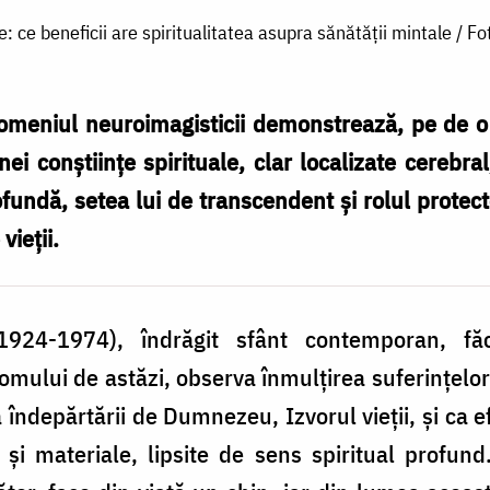
ce: ce beneficii are spiritualitatea asupra sănătății mintale / F
domeniul neuroimagisticii demonstrează, pe de o 
nei conștiințe spirituale, clar localizate cerebra
fundă, setea lui de transcendent și rolul protector 
vieții.
(1924-1974), îndrăgit sfânt contemporan, f
omului de astăzi, observa înmulțirea suferințelo
 îndepărtării de Dumnezeu, Izvorul vieții, și ca ef
e și materiale, lipsite de sens spiritual profun