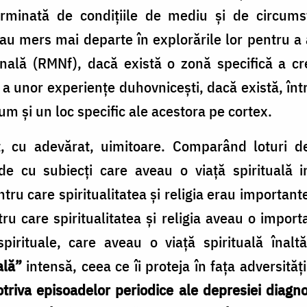
rminată de condițiile de mediu și de circumst
au mers mai departe în explorările lor pentru a a
ală (RMNf), dacă există o zonă specifică a cre
u a unor experiențe duhovnicești, dacă există, într
cum și un loc specific ale acestora pe cortex.
t, cu adevărat, uimitoare. Comparând loturi d
nde cu subiecți care aveau o viață spirituală i
tru care spiritualitatea și religia erau importan
ru care spiritualitatea și religia aveau o impor
pirituale, care aveau o viață spirituală înaltă
cală”
intensă, ceea ce îi proteja în fața adversitățil
triva episoadelor periodice ale depresiei diagno