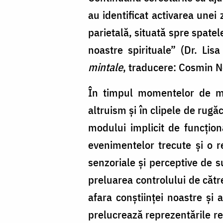
au identificat activarea unei
parietală, situată spre spatel
noastre spirituale” (Dr. Li
mintale
, traducere: Cosmin N
În timpul momentelor de med
altruism și în clipele de rugă
modului implicit de funcțion
evenimentelor trecute și o re
senzoriale și perceptive de s
preluarea controlului de către
afara conștiinței noastre și 
prelucrează reprezentările rel