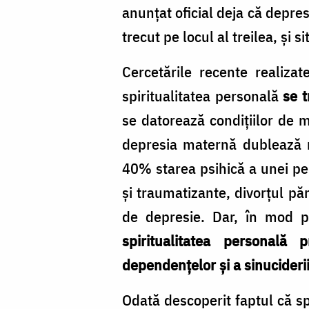
anunțat oficial deja că depre
trecut pe locul al treilea, și
Cercetările recente realiza
spiritualitatea personală
se t
se datorează condițiilor de m
depresia maternă dublează r
40% starea psihică a unei pers
și traumatizante, divorțul pă
de depresie. Dar, în mod p
spiritualitatea personală
dependențelor și a sinucideri
Odată descoperit faptul că spi