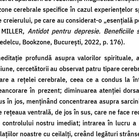
 zone cerebrale specifice în cazul experiențelor 
e creierului, pe care au considerat-o „esențială p
sa MILLER,
Antidot pentru depresie. Beneficiile sp
edelcu, Bookzone, București, 2022, p. 176).
itație profundă asupra valorilor spirituale, a
ciune, cercetătorii au observat patru tipare cereb
are a rețelei cerebrale, ceea ce a condus la î
ancorare în prezent; diminuarea atenției dorsal
us în jos, menținând concentrarea asupra sarcinil
 rețeaua ventrală, de jos în sus, care ne face rece
a controlului nostru imediat; intrarea în lucru a
ațiilor noastre cu ceilalți, creând legături strâ