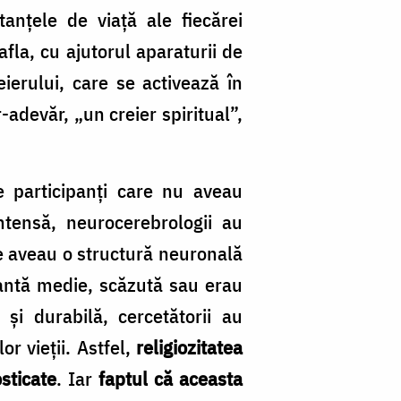
anțele de viață ale fiecărei
fla, cu ajutorul aparaturii de
ierului, care se activează în
-adevăr, „un creier spiritual”,
e participanți care nu aveau
ntensă, neurocerebrologii au
te aveau o structură neuronală
tantă medie, scăzută sau erau
 și durabilă, cercetătorii au
or vieții. Astfel,
religiozitatea
sticate
. Iar
faptul că aceasta