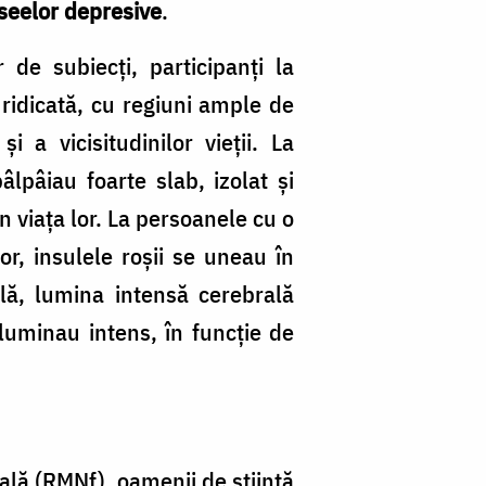
useelor depresive
.
 de subiecți, participanți la
e ridicată, cu regiuni ample de
 a vicisitudinilor vieții. La
lpâiau foarte slab, izolat și
 viața lor. La persoanele cu o
r, insulele roșii se uneau în
lă, lumina intensă cerebrală
luminau intens, în funcție de
ală (RMNf), oamenii de știință