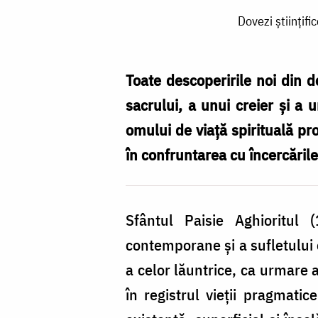
Dovezi
Dovezi științifi
științifice:
ce
beneficii
Toate descoperirile noi din 
are
sacrului, a unui creier și a u
spiritualitatea
omului de viață spirituală pro
asupra
în confruntarea cu încercările 
sănătății
mintale
Sfântul Paisie Aghioritul 
/
contemporane și a sufletului 
Foto:
a celor lăuntrice, ca urmare a
Oana
în registrul vieții pragmatic
Nechifor