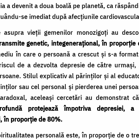
sia a devenit a doua boală pe planetă, ca răspând
 situându-se imediat după afecțiunile cardiovascula
te asupra vieții gemenilor monozigoți au descop
ransmite genetic, integenerațional, în proporți
ediu în care o persoană a crescut și s-a format
iscul de a dezvolta depresie de către urmași, s
oane. Stilul explicativ al părinților și al educa
rinților sau cel personal și pierderea unei persoa
aradoxal, aceleași cercetări au demonstrat 
 profundă protejează împotriva depresiei, 
i, în proporție de 80%.
ritualitatea personală este, în proporție de o tr