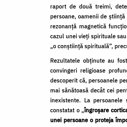
raport de două treimi, dete
persoane, oamenii de știință 
rezonanță magnetică funcțion
cazul unei vieți spirituale sa
„o conștiință spirituală”, pre
Rezultatele obținute au fos
convingeri religioase profu
descoperit că, persoanele pen
mai sănătoasă decât cei pent
inexistente. La persoanele s
constatat o „
îngroșare corti
unei persoane o proteja împo