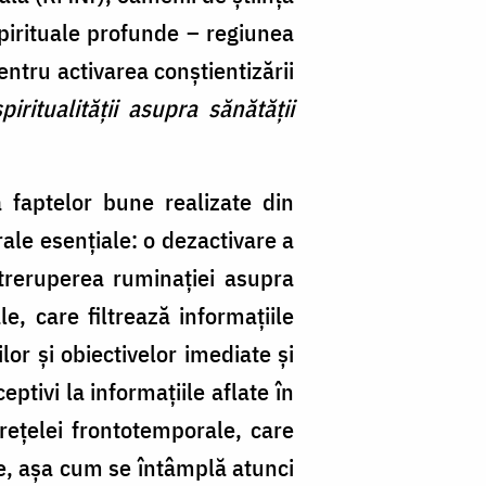
spirituale profunde – regiunea
entru activarea conștientizării
iritualității asupra sănătății
 faptelor bune realizate din
rale esențiale: o dezactivare a
ntreruperea ruminației asupra
e, care filtrează informațiile
or și obiectivelor imediate și
ptivi la informațiile aflate în
 rețelei frontotemporale, care
nse, așa cum se întâmplă atunci