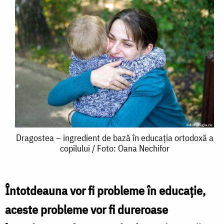
Dragostea
Dragostea – ingredient de bază în educația ortodoxă a
copilului / Foto: Oana Nechifor
–
ingredient
de
Întotdeauna vor fi probleme în educaţie,
bază
aceste probleme vor fi dureroase
în