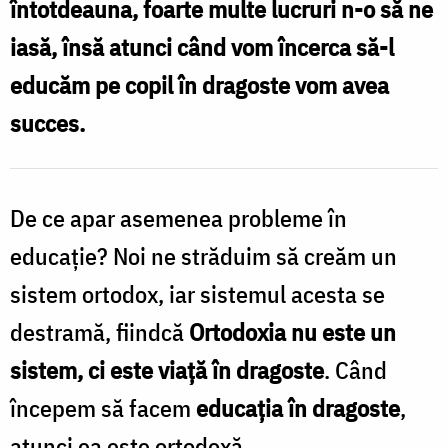
întotdeauna, foarte multe lucruri n-o să ne
educația
iasă, însă atunci când vom încerca să-l
ortodoxă
educăm pe copil în dragoste vom avea
a
succes.
copilului
/
Foto:
De ce apar asemenea probleme în
Oana
educaţie? Noi ne străduim să creăm un
Nechifor
sistem ortodox, iar sistemul acesta se
destramă, fiindcă
Ortodoxia nu este un
sistem, ci este viaţă în dragoste
. Când
începem să facem
educaţia în dragoste
,
atunci ea este ortodoxă.