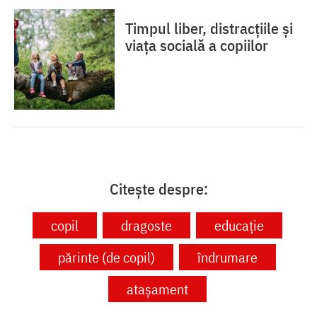
Timpul liber, distracțiile și
viața socială a copiilor
Citește despre:
copil
dragoste
educație
părinte (de copil)
îndrumare
atașament