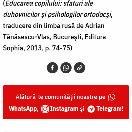
(
Educarea copilului: sfaturi ale
duhovnicilor și psihologilor ortodocși
,
traducere din limba rusă de Adrian
Tănăsescu-Vlas, București, Editura
Sophia, 2013, p. 74-75)
Alătură-te comunității noastre pe
WhatsApp
,
Instagram
și
Telegram
!