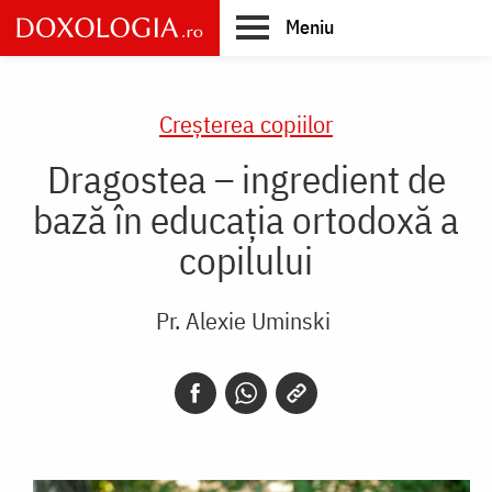
Skip
Meniu
to
main
Main
content
navigation
Creşterea copiilor
Dragostea – ingredient de
bază în educația ortodoxă a
copilului
Pr. Alexie Uminski