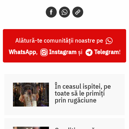
Alătură-te comunității noastre pe
WhatsApp
,
Instagram
și
Telegram
!
În ceasul ispitei, pe
toate să le primiți
prin rugăciune