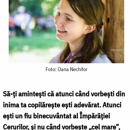
Foto:
Foto: Oana Nechifor
Oana
Nechifor
Să-ți amintești că atunci când vorbești din
inima ta copilărește ești adevărat. Atunci
ești un fiu binecuvântat al Împărăției
Cerurilor, și nu când vorbește „cel mare”,