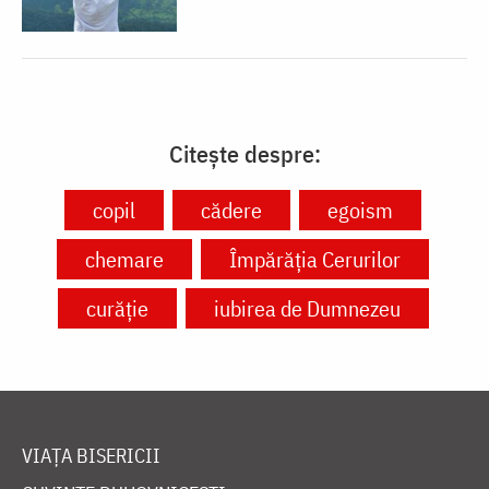
Citește despre:
copil
cădere
egoism
chemare
Împărăția Cerurilor
curăție
iubirea de Dumnezeu
VIAȚA BISERICII