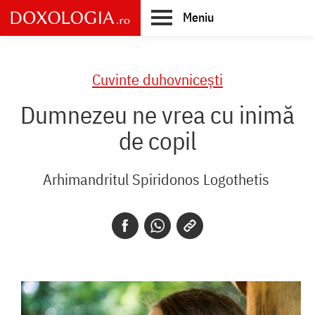
Skip
Meniu
to
main
Main
content
navigation
Cuvinte duhovnicești
Dumnezeu ne vrea cu inimă
de copil
Arhimandritul Spiridonos Logothetis