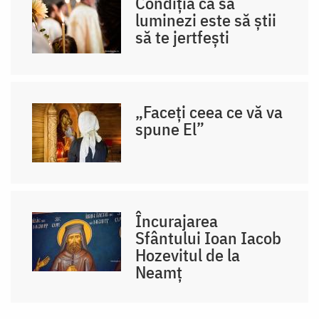
Condiția ca să
luminezi este să știi
să te jertfești
„Faceți ceea ce vă va
spune El”
Încurajarea
Sfântului Ioan Iacob
Hozevitul de la
Neamț