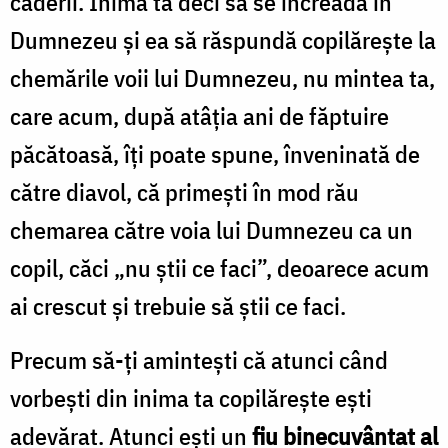
căderii. Inima ta deci să se încreadă în
Dumnezeu și ea să răspundă copilărește la
chemările voii lui Dumnezeu, nu mintea ta,
care acum, după atâția ani de făptuire
păcătoasă, îți poate spune, înveninată de
către diavol, că primești în mod rău
chemarea către voia lui Dumnezeu ca un
copil, căci „nu știi ce faci”, deoarece acum
ai crescut și trebuie să știi ce faci.
Precum să-ți amintești că atunci când
vorbești din inima ta copilărește ești
adevărat. Atunci ești un
fiu binecuvântat al