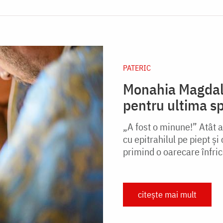
PATERIC
Monahia Magdale
pentru ultima s
„A fost o minune!” Atât 
cu epitrahilul pe piept ş
primind o oarecare înfric
citește mai mult