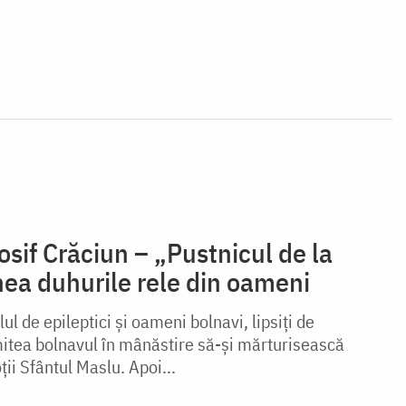
osif Crăciun – „Pustnicul de la
nea duhurile rele din oameni
elul de epileptici şi oameni bolnavi, lipsiţi de
mitea bolnavul în mânăstire să-şi mărturisească
ţii Sfântul Maslu. Apoi...