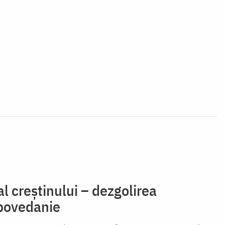
l creștinului – dezgolirea
spovedanie