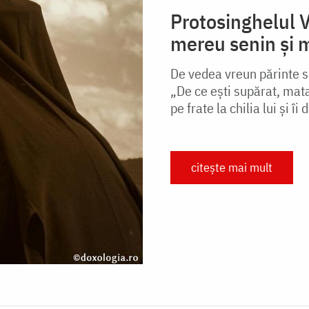
Protosinghelul V
mereu senin și m
De vedea vreun părinte sau
„De ce eşti supărat, mata
pe frate la chilia lui şi îi
citește mai mult