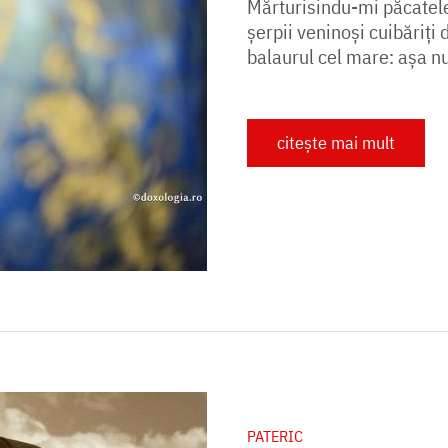
Mărturisindu-mi păcatele
șerpii veninoși cuibăriți 
balaurul cel mare: așa n
citește mai mult
PATERIC