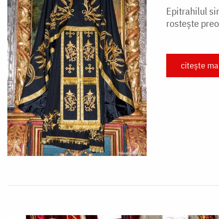
Epitrahilul s
rostește preo
citește ma