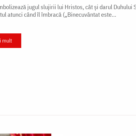
imbolizează jugul slujirii lui Hristos, cât și darul Duhul
tul atunci când îl îmbracă („Binecuvântat este...
i mult