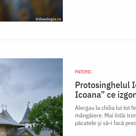
PATERIC
Protosinghelul I
Icoana” ce izgo
Alergau la chilia lui tot f
mângâiere. Mai întâi tri
păcatele şi să-i facă preo