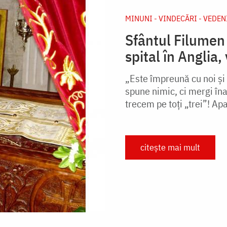
MINUNI - VINDECĂRI - VEDEN
Sfântul Filumen 
spital în Anglia,
„Este împreună cu noi și
spune nimic, ci mergi înai
trecem pe toți „trei”! Apar
citește mai mult