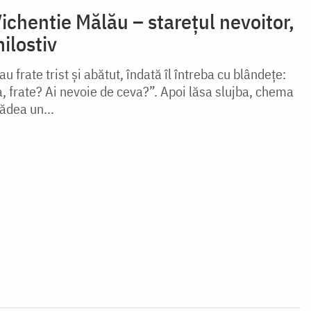
ichentie Mălău – stareţul nevoitor,
ilostiv
 frate trist şi abătut, îndată îl întreba cu blândeţe:
, frate? Ai nevoie de ceva?”. Apoi lăsa slujba, chema
 dădea un...