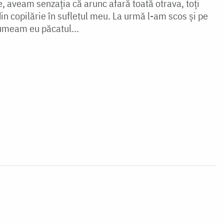
, aveam senzația că arunc afară toată otrava, toți
din co­pilărie în sufletul meu. La urmă l-am scos și pe
umeam eu păcatul...