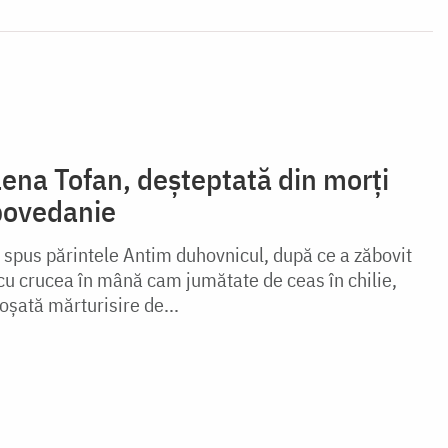
na Tofan, deșteptată din morți
povedanie
a spus părintele Antim duhovnicul, după ce a zăbovit
i cu crucea în mână cam jumătate de ceas în chilie,
oşată mărturisire de...