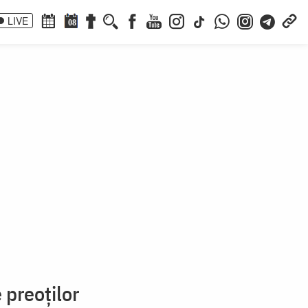
LIVE
08
 preoților