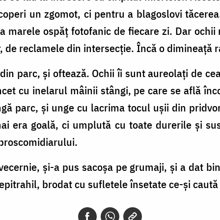
coperi un zgomot, ci pentru a blagoslovi tăcerea
a marele ospăț fotofanic de fiecare zi. Dar ochii 
r, de reclamele din intersecție. Încă o dimineață r
n parc, și oftează. Ochii îi sunt aureolați de cea
cet cu inelarul mâinii stângi, pe care se află înc
ângă parc, și unge cu lacrima tocul ușii din pridv
ai era goală, ci umplută cu toate durerile și su
proscomidiarului.
vecernie, și-a pus sacoșa pe grumaji, și a dat b
itrahil, brodat cu sufletele însetate ce-și caută 