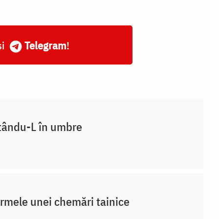
și
Telegram
!
tându-L în umbre
rmele unei chemări tainice