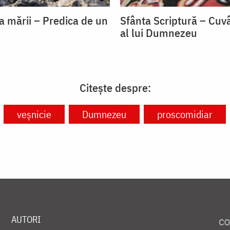
a mării – Predica de un
Sfânta Scriptură – Cuvâ
al lui Dumnezeu
Citește despre:
veșnicie
Dumnezeu
proscomidiar
AUTORI