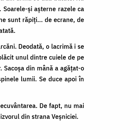
. Soarele-și așterne razele ca
ne sunt răpiți... de ecrane, de
atată.
rcăni. Deodată, o lacrimă i se
olăcit unul dintre cuiele de pe
or. Sacoșa din mână a agățat-o
spinele lumii. Se duce apoi în
inecuvântarea. De fapt, nu mai
izvorul din strana Veșniciei.