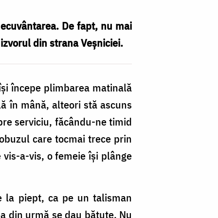
inecuvântarea. De fapt, nu mai
izvorul din strana Veșniciei.
 își începe plimbarea matinală
lă în mână, alteori stă ascuns
pre serviciu, făcându-ne timid
utobuzul care tocmai trece prin
vis-a-vis, o femeie își plânge
e la piept, ca pe un talisman
stea din urmă se dau bătute. Nu