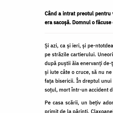
Nechifor
Când a intrat preotul pentru 
era sacoșă. Domnul o făcuse ep
Și azi, ca și ieri, și pe-nto
pe străzile cartierului. Uneo
după puștii ăia enervanți de-
și iute câte o cruce, să nu ne
fața bisericii. În dreptul un
soțul, mort într-un accident 
Pe casa scării, un bețiv ado
primit de la părinți. Claxoane