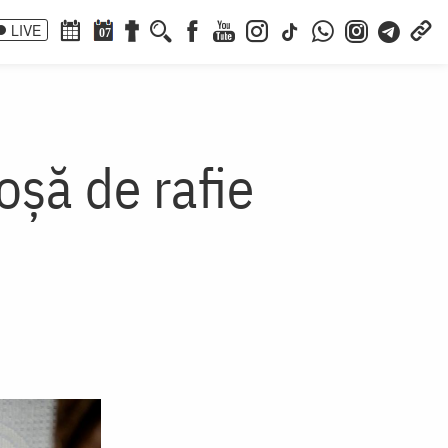
LIVE
07
oșă de rafie