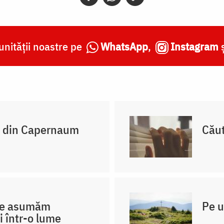
nității noastre pe
WhatsApp
,
Instagram
ii din Capernaum
Cău
 ne asumăm
Pe u
i într-o lume