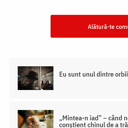
Alătură-te comu
Eu sunt unul dintre orb
„Mintea-n iad” – când
conștient chinul de a tră