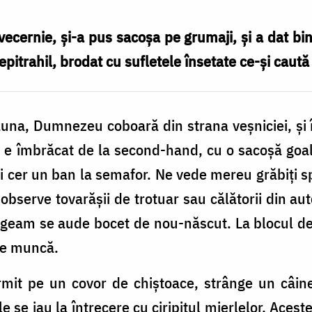
vecernie, și-a pus sacoșa pe grumaji, și a dat b
itrahil, brodat cu sufletele însetate ce-și caută 
tdeauna, Dumnezeu coboară din strana veșniciei, și
ri e îmbrăcat de la second-hand, cu o sacoșă goa
ți cer un ban la semafor. Ne vede mereu grăbiți s
 observe tovarășii de trotuar sau călătorii din a
ui geam se aude bocet de nou-născut. La blocul de 
de muncă.
rmit pe un covor de chiștoace, strânge un câin
le se iau la întrecere cu ciripitul mierlelor. Ace