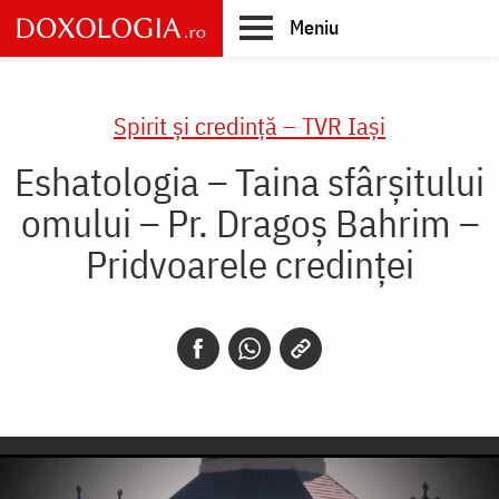
Skip
Meniu
to
main
Main
content
navigation
Spirit și credință – TVR Iași
Eshatologia – Taina sfârșitului
omului – Pr. Dragoș Bahrim –
Pridvoarele credinței