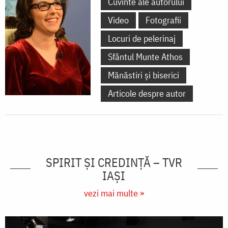
Cuvinte ale autorului
Video
Fotografii
Locuri de pelerinaj
Sfântul Munte Athos
Mănăstiri și biserici
Articole despre autor
SPIRIT ȘI CREDINȚĂ – TVR
IAȘI
vezi mai multe »