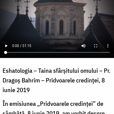
Eshatologia – Taina sfârșitului omului – Pr.
Dragoș Bahrim – Pridvoarele credinței, 8
iunie 2019
În emisiunea „Pridvoarele credinței” de
sâmbătă, 8 iunie 2019, am vorbit despre