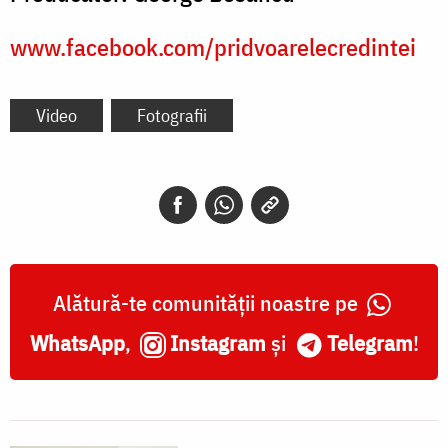
www.facebook.com/pridvoarelecredintei
Video
Fotografii
Alătură-te comunității noastre pe
WhatsApp
,
Instagram
și
Telegram
!