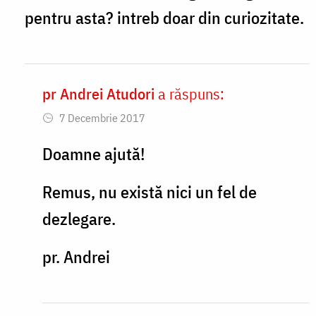
Doamne
pentru asta? intreb doar din curiozitate.
ajută!
by
andrei.atudori
pr Andrei Atudori
a răspuns:
In
7 Decembrie 2017
reply
to
Doamne ajută!
Si
Remus, nu există nici un fel de
nu
dezlegare.
exista
nici
pr. Andrei
o
dezlegare