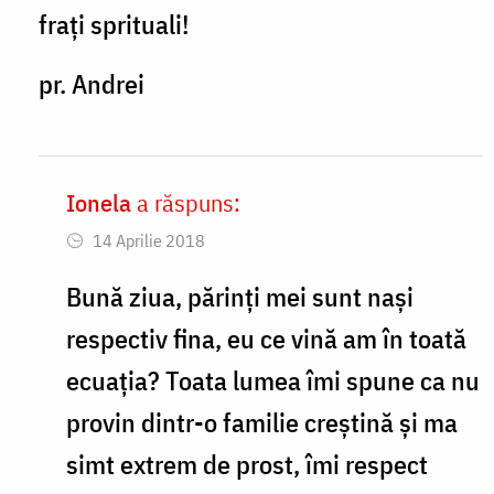
frați sprituali!
persoane
care
pr. Andrei
au
by
Alex
Ionela
a răspuns:
In
Andrei
14 Aprilie 2018
reply
to
Bună ziua, părinți mei sunt nași
Doamne
respectiv fina, eu ce vină am în toată
ajută!
ecuația? Toata lumea îmi spune ca nu
by
provin dintr-o familie creștină și ma
andrei.atudori
simt extrem de prost, îmi respect