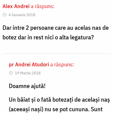
by
Alex Andrei
a răspuns:
remus
4 Ianuarie 2018
Dar intre 2 persoane care au acelas nas de
botez dar in rest nici o alta legatura?
pr Andrei Atudori
a răspuns:
In
19 Martie 2018
reply
to
Doamne ajută!
Dar
Un băiat și o fată botezați de același naș
intre
(aceeași nași) nu se pot cununa. Sunt
2