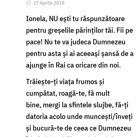
17 Aprilie 2018
reply
to
Ionela, NU ești tu răspunzătoare
Bună
pentru greșelile părinților tăi. Fii pe
ziua,
pace! Nu te va judeca Dumnezeu
părinți
pentru asta și ai aceeași șansă de a
mei
ajunge în Rai ca oricare din noi.
sunt
by
Trăiește-ți viața frumos și
Ionela
cumpătat, roagă-te, fă mult
bine, mergi la sfintele slujbe, fă-ți
datoria acolo unde muncești/înveți
și bucură-te de ceea ce Dumnezeu