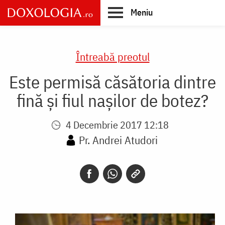
Skip
Meniu
to
main
Main
content
navigation
Întreabă preotul
Este permisă căsătoria dintre
fină și fiul nașilor de botez?
4 Decembrie 2017 12:18
Pr. Andrei Atudori