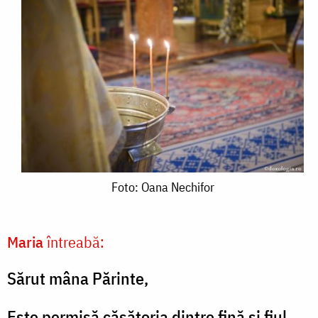
Foto:
Foto: Oana Nechifor
Oana
Nechifor
Maria
întreabă:
Sărut mâna Părinte,
Este permisă căsătoria dintre fină și fiul