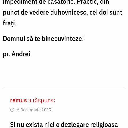
impediment de căsătorie. Practic, din
punct de vedere duhovnicesc, cei doi sunt
frați.
Domnul să te binecuvinteze!
pr. Andrei
remus
a răspuns:
In
6 Decembrie 2017
reply
to
Si nu exista nici o dezlegare religioasa