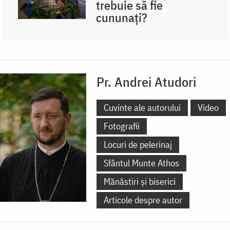
trebuie să fie
cununați?
Pr. Andrei Atudori
Cuvinte ale autorului
Video
Fotografii
Locuri de pelerinaj
Sfântul Munte Athos
Mănăstiri și biserici
Articole despre autor