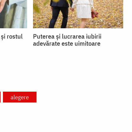
și rostul
Puterea și lucrarea iubirii
adevărate este uimitoare
alegere