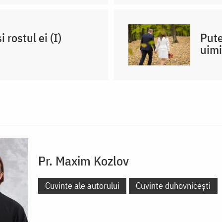
 rostul ei (I)
Pute
uimi
Pr. Maxim Kozlov
Cuvinte ale autorului
Cuvinte duhovnicești