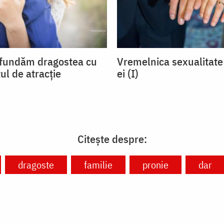
fundăm dragostea cu
Vremelnica sexualitate 
ul de atracție
ei (I)
Citește despre:
dragoste
familie
pronie
dar