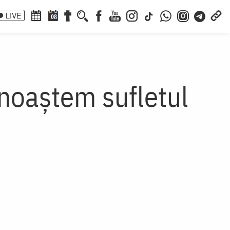
LIVE
08
unoaștem sufletul