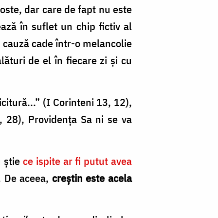
goste, dar care de fapt nu este
ză în suflet un chip fictiv al
în cauză cade într-o melancolie
ături de el în fiecare zi şi cu
tură...” (I Corinteni 13, 12),
5, 28), Providenţa Sa ni se va
 ştie
ce ispite ar fi putut avea
i. De aceea,
creştin este acela