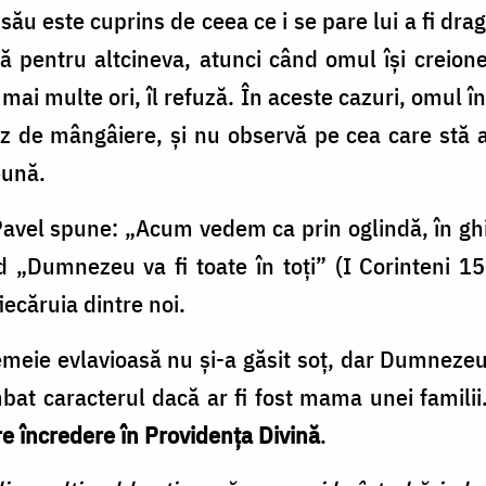
său este cuprins de ceea ce i se pare lui a fi dra
 pentru altcineva, atunci când omul își creionea
mai multe ori, îl refuză. În aceste cazuri, omul 
iz de mângâiere, şi nu observă pe cea care stă al
eună.
avel spune: „Acum vedem ca prin oglindă, în ghici
d „Dumnezeu va fi toate în toţi” (I Corinteni 1
fiecăruia dintre noi.
meie evlavioasă nu şi-a găsit soţ, dar Dumnezeu
mbat caracterul dacă ar fi fost mama unei famili
 are încredere în Providenţa Divină
.