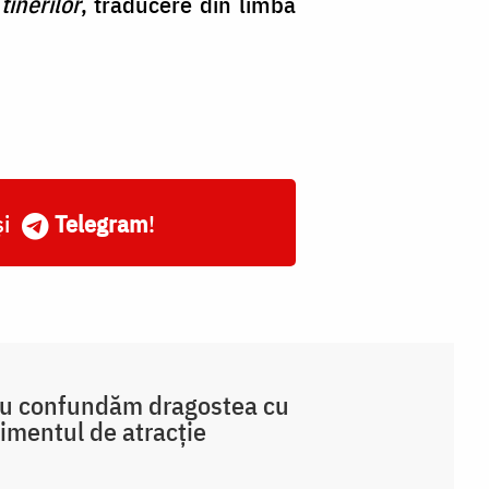
tinerilor
, traducere din limba
și
Telegram
!
nu confundăm dragostea cu
imentul de atracție