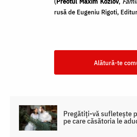
(
Preotul Maxim Kozlov
,
Famil
rusă de Eugeniu Rigoti, Editu
Alătură-te comu
Pregătiți-vă sufletește 
pe care căsătoria le adu