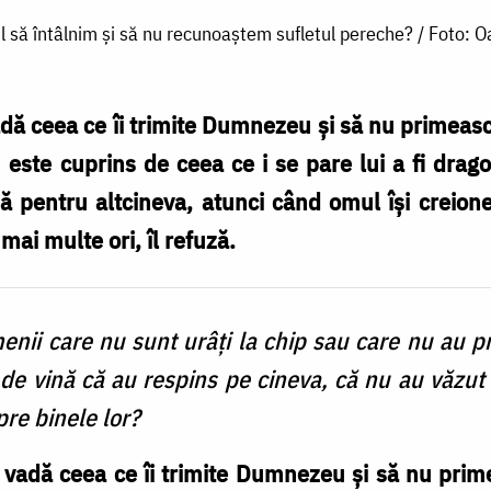
il să întâlnim și să nu recunoaștem sufletul pereche? / Foto: 
dă ceea ce îi trimite Dumnezeu și să nu primeasc
 este cuprins de ceea ce i se pare lui a fi drag
 pentru altcineva, atunci când omul își creionea
mai multe ori, îl refuză.
nii care nu sunt urâţi la chip sau care nu au 
de vină că au respins pe cineva, că nu au văzut
pre binele lor?
vadă ceea ce îi trimite Dumnezeu şi să nu prime