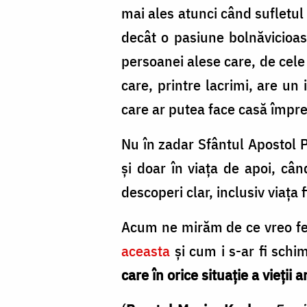
Nechifor
mai ales atunci când sufletul 
decât o pasiune bolnăvicioasă
persoanei alese care, de cele 
care, printre lacrimi, are un 
care ar putea face casă împr
Nu în zadar Sfântul Apostol P
şi doar în viaţa de apoi, cân
descoperi clar, inclusiv viața 
Acum ne mirăm de ce vreo fe
aceasta
şi cum i s-ar fi schi
care în orice situație a vieţii