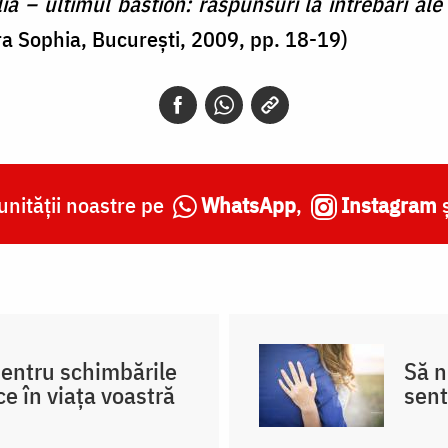
ia – ultimul bastion: răspunsuri la întrebări ale 
ra Sophia, București, 2009, pp. 18-19)
nității noastre pe
WhatsApp
,
Instagram
pentru schimbările
Să 
ce în viața voastră
sent