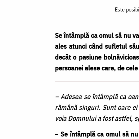
Este
Este posib
posibil
să
întâlnim
Se întâmplă ca omul să nu va
și
ales atunci când sufletul său
să
decât o pasiune bolnăvicioasă
nu
persoanei alese care, de cele 
recunoaștem
sufletul
– Adesea se întâmplă ca oame
pereche?
rămână singuri. Sunt oare ei 
/
voia Domnului a fost astfel, s
Foto:
Oana
–
Se întâmplă ca omul să nu 