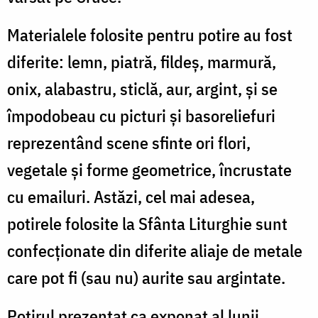
Materialele folosite pentru potire au fost
diferite: lemn, piatră, fildeş, marmură,
onix, alabastru, sticlă, aur, argint, şi se
împodobeau cu picturi şi basoreliefuri
reprezentând scene sfinte ori flori,
vegetale şi forme geometrice, încrustate
cu emailuri. Astăzi, cel mai adesea,
potirele folosite la Sfânta Liturghie sunt
confecționate din diferite aliaje de metale
care pot fi (sau nu) aurite sau argintate.
Potirul prezentat ca exponat al lunii