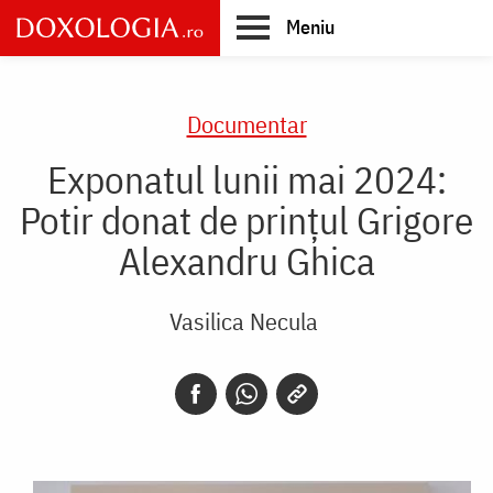
Skip
Meniu
to
main
Main
content
navigation
Documentar
Exponatul lunii mai 2024:
Potir donat de prințul Grigore
Alexandru Ghica
Vasilica Necula