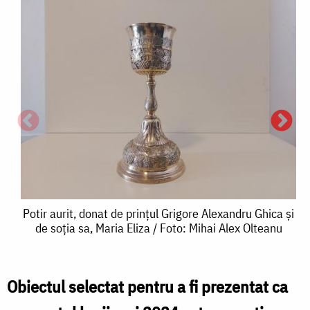
Potir
Potir aurit, donat de prințul Grigore Alexandru Ghica și
P
de soția sa, Maria Eliza / Foto: Mihai Alex Olteanu
P
aurit,
a
donat
de
Obiectul selectat pentru a fi prezentat ca
prințul