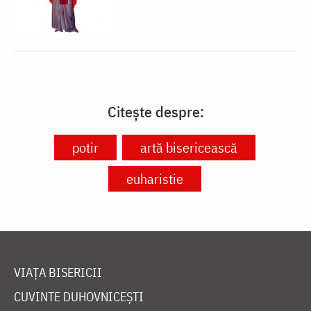
Citește despre:
potir
artă bisericească
euharistie
VIAȚA BISERICII
CUVINTE DUHOVNICEȘTI