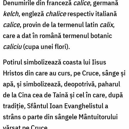
Alex
Denumirile din franceză
calice
, germană
Olteanu
kelch
, engleză
chalice
respectiv italiană
calice
, provin de la termenul latin
calix
,
care a dat în română termenul botanic
caliciu
(cupa unei flori).
Potirul simbolizează coasta lui Iisus
Hristos din care au curs, pe Cruce, sânge și
apă, și simbolizează, deopotrivă, paharul
de la Cina cea de Taină și cel în care, după
tradiție, Sfântul Ioan Evanghelistul a
strâns o parte din sângele Mântuitorului
vărsat pe Cruce.