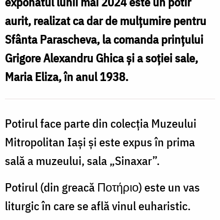
exponatul lunii mai 2024 este un potir
p
Grigore
aurit, realizat ca dar de mulțumire pentru
G
Alexandru
Sfânta Parascheva, la comanda prințului
Ghica
Grigore Alexandru Ghica și a soției sale,
și
Maria Eliza, în anul 1938.
ș
de
soția
s
sa,
Potirul face parte din colecția Muzeului
s
Maria
Mitropolitan Iași și este expus în prima
Eliza
sală a muzeului, sala „Sinaxar”.
E
/
/
Potirul (din greacă Ποτήριο) este un vas
Foto:
F
liturgic în care se află vinul euharistic.
Mihai
M