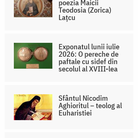
poezia Maicii
Teodosia (Zorica)
Lațcu
Exponatul lunii iulie
2026: O pereche de
paftale cu sidef din
secolul al XVIII-lea
Sfântul Nicodim
Aghioritul – teolog al
Euharistiei