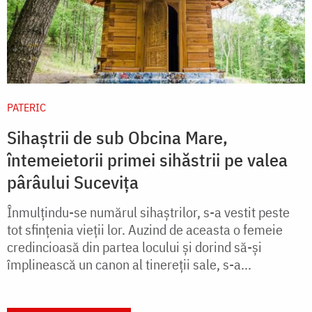
PATERIC
Sihaștrii de sub Obcina Mare,
întemeietorii primei sihăstrii pe valea
pârâului Sucevița
Înmulţindu-se numărul sihaştrilor, s-a vestit peste
tot sfinţenia vieţii lor. Auzind de aceasta o femeie
credincioasă din partea locului şi dorind să-şi
împlinească un canon al tinereţii sale, s-a...