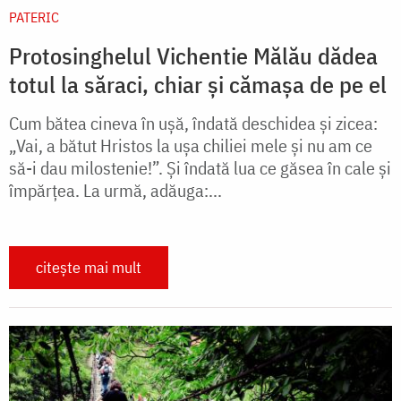
PATERIC
Protosinghelul Vichentie Mălău dădea
totul la săraci, chiar și cămașa de pe el
Cum bătea cineva în ușă, îndată deschidea și zicea:
„Vai, a bătut Hristos la ușa chiliei mele și nu am ce
să-i dau milostenie!”. Și îndată lua ce găsea în cale și
împărțea. La urmă, adăuga:...
citește mai mult