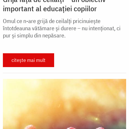
important al educației copiilor
Omul ce n-are grijă de ceilalți pricinuiește
întotdeauna vătămare și durere – nu intenționat, ci
pur și simplu din nepăsare.
citește mai mult