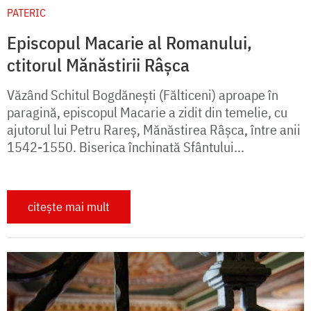
PATERIC
Episcopul Macarie al Romanului,
ctitorul Mănăstirii Râșca
Văzând Schitul Bogdăneşti (Fălticeni) aproape în
paragină, episcopul Macarie a zidit din temelie, cu
ajutorul lui Petru Rareş, Mănăstirea Râşca, între anii
1542-1550. Biserica închinată Sfântului...
citește mai mult