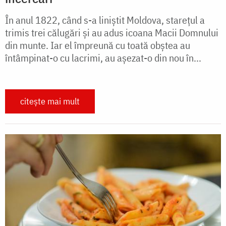
În anul 1822, când s-a liniştit Moldova, stareţul a
trimis trei călugări şi au adus icoana Macii Domnului
din munte. Iar el împreună cu toată obştea au
întâmpinat-o cu lacrimi, au aşezat-o din nou în...
citește mai mult