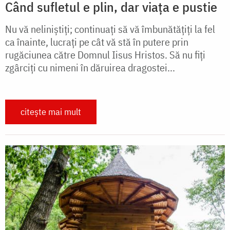
Când sufletul e plin, dar viața e pustie
Nu vă neliniștiți; continuați să vă îmbunătățiți la fel
ca înainte, lucrați pe cât vă stă în putere prin
rugăciunea către Domnul Iisus Hristos. Să nu fiți
zgârciți cu nimeni în dăruirea dragostei...
citește mai mult