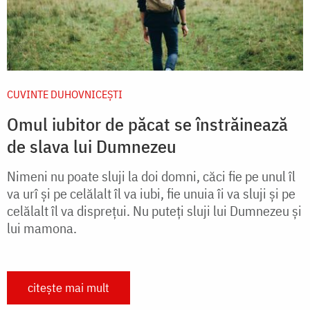
CUVINTE DUHOVNICEȘTI
Omul iubitor de păcat se înstrăinează
de slava lui Dumnezeu
Nimeni nu poate sluji la doi domni, căci fie pe unul îl
va urî și pe celălalt îl va iubi, fie unuia îi va sluji și pe
celălalt îl va disprețui. Nu puteți sluji lui Dumnezeu și
lui mamona.
citește mai mult