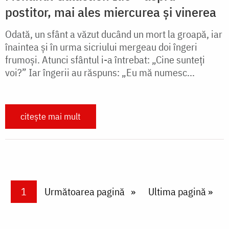
postitor, mai ales miercurea și vinerea
Odată, un sfânt a văzut ducând un mort la groapă, iar
înaintea şi în urma sicriului mergeau doi îngeri
frumoşi. Atunci sfântul i-a întrebat: „Cine sunteţi
voi?” Iar îngerii au răspuns: „Eu mă numesc...
citește mai mult
Paginare
Current page
1
Next page
Următoarea pagină
Last page
Ultima pagină »