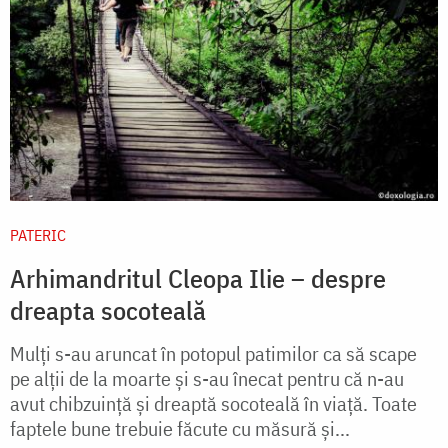
PATERIC
Arhimandritul Cleopa Ilie – despre
dreapta socoteală
Mulți s-au aruncat în potopul patimilor ca să scape
pe alții de la moarte și s-au înecat pentru că n-au
avut chibzuință și dreaptă socoteală în viață. Toate
faptele bune trebuie făcute cu măsură și...