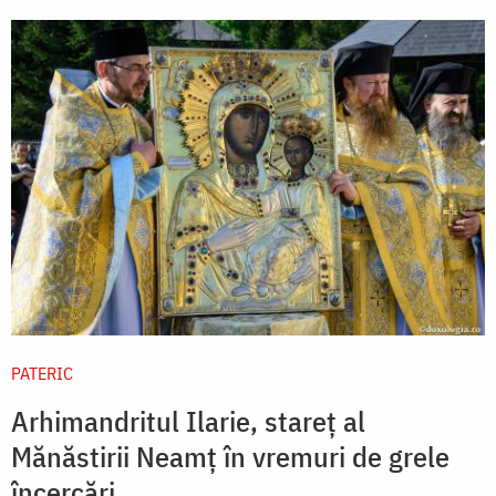
PATERIC
Arhimandritul Ilarie, stareț al
Mănăstirii Neamț în vremuri de grele
încercări