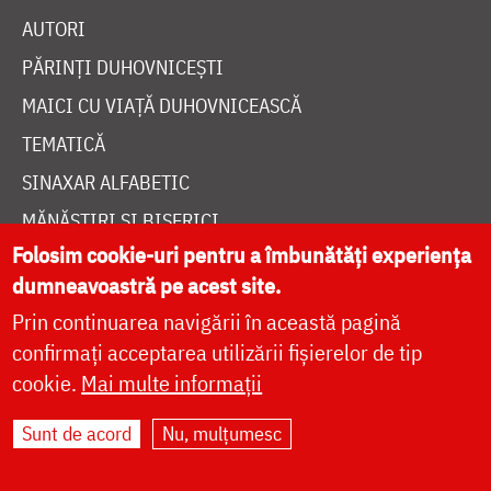
AUTORI
PĂRINȚI DUHOVNICEȘTI
MAICI CU VIAȚĂ DUHOVNICEASCĂ
TEMATICĂ
SINAXAR ALFABETIC
MĂNĂSTIRI ȘI BISERICI
Folosim cookie-uri pentru a îmbunătăți experiența
CALENDAR ORTODOX
dumneavoastră pe acest site.
WIDGET DOXOLOGIA
Prin continuarea navigării în această pagină
RADIO DOXOLOGIA
confirmați acceptarea utilizării fișierelor de tip
cookie.
Mai multe informații
Sunt de acord
Nu, mulțumesc
DESPRE NOI