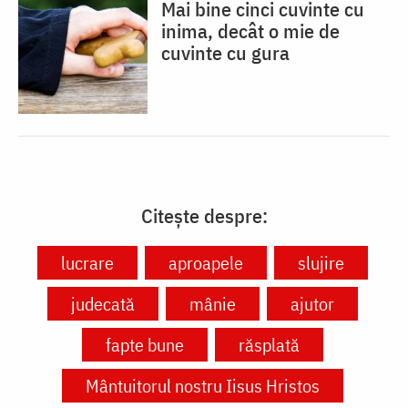
Mai bine cinci cuvinte cu
inima, decât o mie de
cuvinte cu gura
Citește despre:
lucrare
aproapele
slujire
judecată
mânie
ajutor
fapte bune
răsplată
Mântuitorul nostru Iisus Hristos