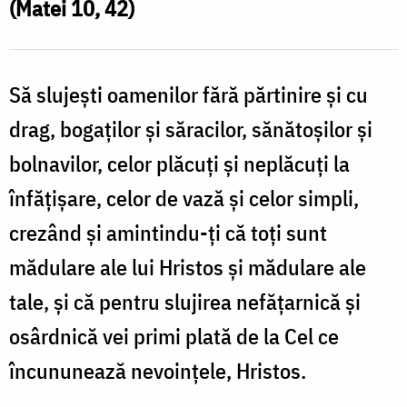
(Matei 10, 42)
l
dăm,
Să slujești oamenilor fără părtinire și cu
să-
l
drag, bogaților și săracilor, sănătoșilor și
dăm
bolnavilor, celor plăcuți și neplăcuți la
fără
înfățișare, celor de vază și celor simpli,
să
crezând și amintindu-ți că toți sunt
judecăm
mădulare ale lui Hristos și mădulare ale
/
tale, și că pentru slujirea nefățarnică și
Foto:
osârdnică vei primi plată de la Cel ce
Oana
încununează nevoințele, Hristos.
Nechifor