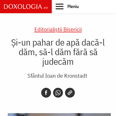
Skip
Meniu
to
main
Main
content
navigation
Editorialiștii Bisericii
Și-un pahar de apă dacă-l
dăm, să-l dăm fără să
judecăm
Sfântul Ioan de Kronstadt