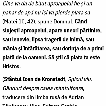
Cine va da de băut aproapelui fie și un
pahar de apă nu își va pierde plata sa
(Matei 10, 42), spune Domnul.
Când
slujești aproapelui, apare uneori părtinire,
sau lenevie, lipsa tragerii de inimă, sau
mânia și întărâtarea, sau dorința de a primi
plată de la oameni. Să știi că plata ta este
Hristos.
(
Sfântul Ioan de Kronstadt
,
Spicul viu
.
Gânduri despre calea mântuitoare
,
traducere din limba rusă de Adrian
Tănăsescu-Vlas, Editura Sophia,