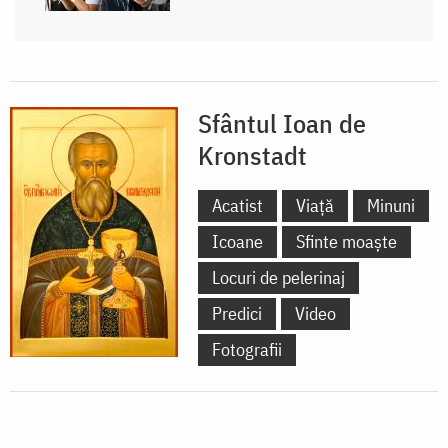
Sfântul Ioan de
Kronstadt
Acatist
Viață
Minuni
Icoane
Sfinte moaște
Locuri de pelerinaj
Predici
Video
Fotografii