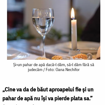
Și-
Și-un pahar de apă dacă-l dăm, să-l dăm fără să
judecăm / Foto: Oana Nechifor
un
pahar
de
„Cine va da de băut aproapelui fie și un
apă
pahar de apă nu își va pierde plata sa.”
dacă-