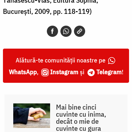
București, 2009, pp. 118-119)
Alătură-te comunității noastre pe
WhatsApp
,
Instagram
și
Telegram
!
Mai bine cinci
cuvinte cu inima,
decât o mie de
cuvinte cu gura