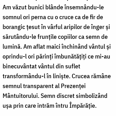
Am văzut bunici blânde însemnându-le
somnul ori perna cu o cruce ca de fir de
borangic țesut în vârful aripilor de înger și
sărutându-le frunțile copiilor ca semn de
lumină. Am aflat maici închinând vântul și
oprindu-l ori părinți îmbunătățiți ce mi-au
binecuvântat vântul din suflet
transformându-l în liniște. Crucea rămâne
semnul transparent al Prezenței
Mântuitorului. Semn discret simbolizând
ușa prin care intrăm întru Împărăție.