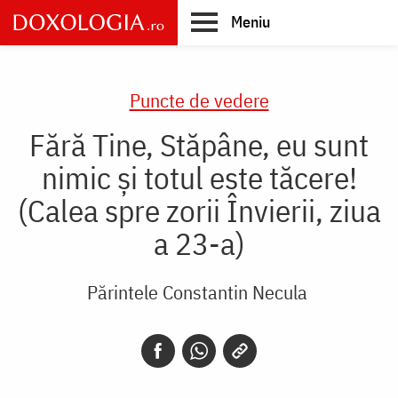
Skip
Meniu
to
main
Main
content
navigation
Puncte de vedere
Fără Tine, Stăpâne, eu sunt
nimic și totul este tăcere!
(Calea spre zorii Învierii, ziua
a 23-a)
Părintele Constantin Necula