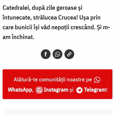
Catedralei, după zile geroase și
întunecate, strălucea Crucea! Ușa prin
care bunicii își văd nepoții crescând. Și m-
am închinat.
Alătură-te comunității noastre pe
WhatsApp
,
Instagram
și
Telegram
!