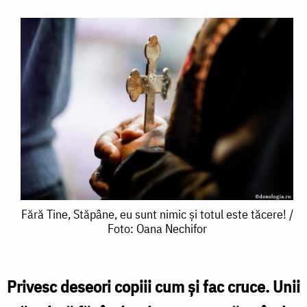
Fără
Fără Tine, Stăpâne, eu sunt nimic și totul este tăcere! /
Foto: Oana Nechifor
Tine,
Stăpâne,
eu
Privesc deseori copiii cum și fac cruce. Unii