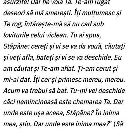
asurzite! Dar fie voia Ta. Te-am rugat
deseori să mă smerești. Îți mulțumesc și
Te rog, întărește-mă să nu cad sub
loviturile celui viclean. Tu ai spus,
Stăpâne: cereți și vi se va da vouă, căutați
și veți afla, bateți și vi se va deschide. Eu
am căutat și Te-am aflat. Ți-am cerut și
mi-ai dat. Îți cer și primesc mereu, mereu.
Acum va trebui să bat. Tu-mi vei deschide
căci nemincinoasă este chemarea Ta. Dar
unde este ușa aceea, Stăpâne? În inima
mea, știu. Dar unde este inima mea?
” (
Să