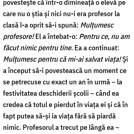
povestește că într-o dimineață o elevă pe
care nu o știa și nici nu-i era profesor la
clasă l-a oprit să-i spună:
Mulțumesc
profesore!
El a întebat-o:
Pentru ce, nu am
făcut nimic pentru tine
. Ea a continuat:
Mulțumesc pentru că mi-ai salvat viața!
Și
a început să-i povestească un moment ce
se petrecuse cu exact un an în urmă – la
festivitatea deschiderii școlii – când ea
credea că totul e pierdut în viața ei și că în
fapt putea să-și ia viața fără să piardă
nimic. Profesorul a trecut pe lângă ea –