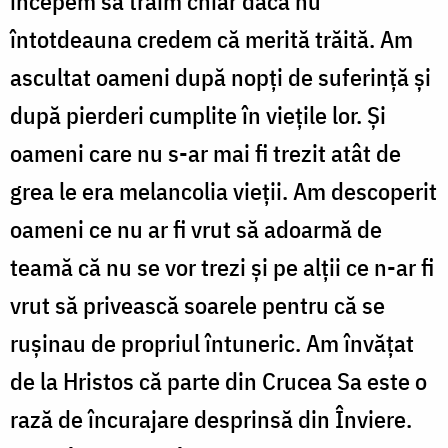
începem să trăim chiar dacă nu
întotdeauna credem că merită trăită. Am
ascultat oameni după nopți de suferință și
după pierderi cumplite în viețile lor. Și
oameni care nu s-ar mai fi trezit atât de
grea le era melancolia vieții. Am descoperit
oameni ce nu ar fi vrut să adoarmă de
teamă că nu se vor trezi și pe alții ce n-ar fi
vrut să privească soarele pentru că se
rușinau de propriul întuneric. Am învățat
de la Hristos că parte din Crucea Sa este o
rază de încurajare desprinsă din Înviere.