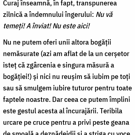
Curaj înseamnă, în fapt, transpunerea
zilnică a îndemnului îngerului:
Nu vă
temeți! A înviat! Nu este aici!
Nu ne putem oferi unii altora bogății
nemăsurate (azi am aflat de la un cerșetor
isteț că zgârcenia e singura măsură a
bogăției!) și nici nu reușim să iubim pe toți
sau să smulgem iubire tuturor pentru toate
faptele noastre. Dar ceea ce putem împlini
este gestul acesta al încurajării. Teribila
urcare pe cruce pentru a privi peste geana
de smoală a deznădejdii și a striga cu voce