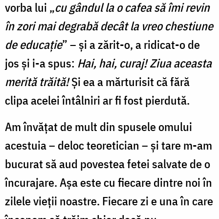
vorba lui „
cu gândul la o cafea să îmi revin
în zori mai degrabă decât la vreo chestiune
de educație
” – și a zărit-o, a ridicat-o de
jos și i-a spus:
Hai, hai, curaj! Ziua aceasta
merită trăită!
Și ea a mărturisit că fără
clipa acelei întâlniri ar fi fost pierdută.
Am învățat de mult din spusele omului
acestuia – deloc teoretician – și tare m-am
bucurat să aud povestea fetei salvate de o
încurajare. Așa este cu fiecare dintre noi în
zilele vieții noastre. Fiecare zi e una în care