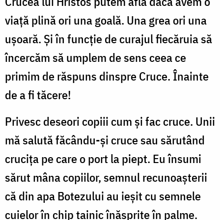
Crucea lui Hristos putem afla dacă avem o
viață plină ori una goală. Una grea ori una
ușoară. Și în funcție de curajul fiecăruia să
încercăm să umplem de sens ceea ce
primim de răspuns dinspre Cruce. Înainte
de a fi tăcere!
Privesc deseori copiii cum și fac cruce. Unii
mă salută făcându-și cruce sau sărutând
crucița pe care o port la piept. Eu însumi
sărut mâna copiilor, semnul recunoașterii
că din apa Botezului au ieșit cu semnele
cuielor în chip tainic înăsprite în palme.