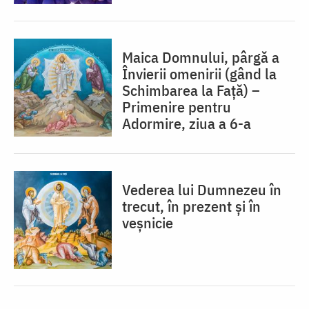
Maica Domnului, pârgă a
Învierii omenirii (gând la
Schimbarea la Față) –
Primenire pentru
Adormire, ziua a 6-a
Vederea lui Dumnezeu în
trecut, în prezent și în
veșnicie