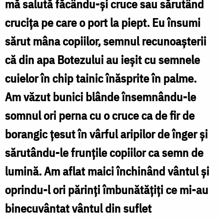
sunt
mă salută făcându-și cruce sau sărutând
nimic
crucița pe care o port la piept. Eu însumi
și
sărut mâna copiilor, semnul recunoașterii
totul
că din apa Botezului au ieșit cu semnele
este
cuielor în chip tainic înăsprite în palme.
tăcere!
Am văzut bunici blânde însemnându-le
/
somnul ori perna cu o cruce ca de fir de
Foto:
borangic țesut în vârful aripilor de înger și
Oana
sărutându-le frunțile copiilor ca semn de
Nechifor
lumină. Am aflat maici închinând vântul și
oprindu-l ori părinți îmbunătățiți ce mi-au
binecuvântat vântul din suflet