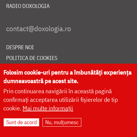
RADIO DOXOLOGIA
DESPRE NOI
POLITICA DE COOKIES
DONEAZĂ ONLINE PENTRU CATEDRALA NAȚIONALĂ
Folosim cookie-uri pentru a îmbunătăți experiența
dumneavoastră pe acest site.
Prin continuarea navigării în această pagină
LIVE
confirmați acceptarea utilizării fișierelor de tip
cookie.
Mai multe informații
Site dezvoltat de
DOXOLOGIA MEDIA
,
Sunt de acord
Nu, mulțumesc
Arhiepiscopia Iașilor | ©
doxologia.ro