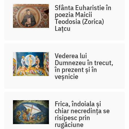
Sfânta Euharistie în
poezia Maicii
Teodosia (Zorica)
Lațcu
Vederea lui
Dumnezeu în trecut,
în prezent și în
veșnicie
Frica, îndoiala și
chiar necredința se
risipesc prin
rugăciune