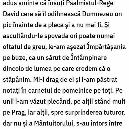
adus aminte că însuți Psalmistul-Rege
David cere să îl odihnească Dumnezeu un
pic înainte de a pleca și a nu mai fi. Și
ascultându-le spovada ori poate numai
oftatul de greu, le-am așezat Împărtășania
pe buze, ca un sărut de Întâmpinare
dincolo de lumea pe care credem că o
stăpânim. Mi-i drag de ei și i-am păstrat
notați în carnetul de pomelnice pe toți. Pe
unii i-am văzut plecând, pe alții stând mult
pe Prag, iar alții, spre surprinderea tuturor,
dar nu și a Mântuitorului, s-au întors între