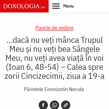
Skip
Meniu
to
main
Main
content
navigation
Puncte de vedere
...dacă nu veți mânca Trupul
Meu și nu veți bea Sângele
Meu, nu veți avea viață în voi
(Ioan 6, 48-54) – Calea spre
zorii Cincizecimii, ziua a 19-a
Părintele Constantin Necula