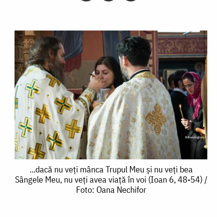
...dacă
...dacă nu veți mânca Trupul Meu și nu veți bea
Sângele Meu, nu veți avea viață în voi (Ioan 6, 48-54) /
nu
Foto: Oana Nechifor
veți