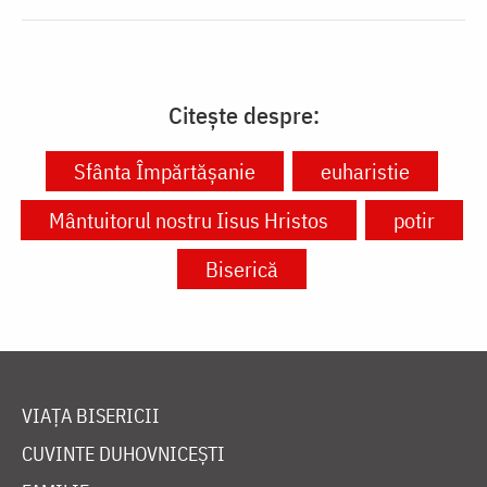
Citește despre:
Sfânta Împărtășanie
euharistie
Mântuitorul nostru Iisus Hristos
potir
Biserică
VIAȚA BISERICII
CUVINTE DUHOVNICEȘTI