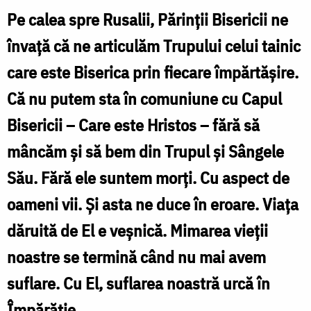
mânca
Pe calea spre Rusalii, Părinții Bisericii ne
Trupul
învață că ne articulăm Trupului celui tainic
Meu
care este Biserica prin fiecare împărtășire.
și
Că nu putem sta în comuniune cu Capul
nu
Bisericii – Care este Hristos – fără să
veți
bea
mâncăm și să bem din Trupul și Sângele
Sângele
Său. Fără ele suntem morți. Cu aspect de
Meu,
oameni vii. Și asta ne duce în eroare. Viața
nu
dăruită de El e veșnică. Mimarea vieții
veți
noastre se termină când nu mai avem
avea
suflare. Cu El, suflarea noastră urcă în
viață
Împărăție.