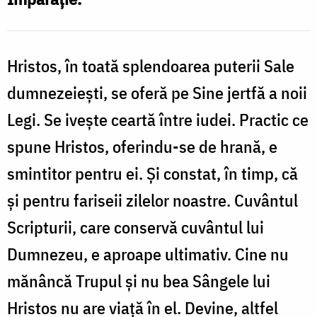
în
voi
(Ioan
Hristos, în toată splendoarea puterii Sale
6,
dumnezeiești, se oferă pe Sine jertfă a noii
48-
Legi. Se ivește ceartă între iudei. Practic ce
54)
spune Hristos, oferindu-se de hrană, e
/
smintitor pentru ei. Și constat, în timp, că
Foto:
și pentru fariseii zilelor noastre. Cuvântul
Oana
Scripturii, care conservă cuvântul lui
Nechifor
Dumnezeu, e aproape ultimativ. Cine nu
mănâncă Trupul și nu bea Sângele lui
Hristos nu are viață în el. Devine, altfel