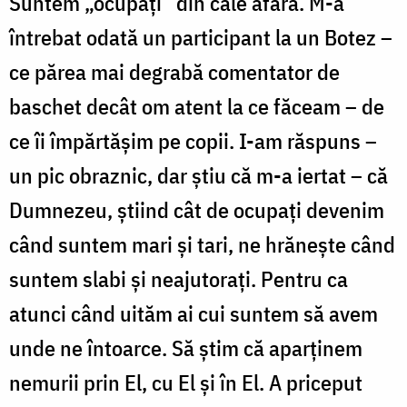
Suntem „ocupați” din cale afară. M-a
întrebat odată un participant la un Botez –
ce părea mai degrabă comentator de
baschet decât om atent la ce făceam – de
ce îi împărtășim pe copii. I-am răspuns –
un pic obraznic, dar știu că m-a iertat – că
Dumnezeu, știind cât de ocupați devenim
când suntem mari și tari, ne hrănește când
suntem slabi și neajutorați. Pentru ca
atunci când uităm ai cui suntem să avem
unde ne întoarce. Să știm că aparținem
nemurii prin El, cu El și în El. A priceput