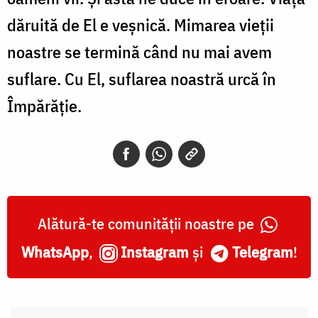
dăruită de El e veșnică. Mimarea vieții
noastre se termină când nu mai avem
suflare. Cu El, suflarea noastră urcă în
Împărăție.
Alătură-te comunității noastre pe
WhatsApp
,
Instagram
și
Telegram
!