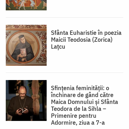
Sfânta Euharistie în poezia
Maicii Teodosia (Zorica)
Lațcu
Sfințenia feminității: o
închinare de gând către
Maica Domnului și Sfânta
Teodora de la Sihla –
Primenire pentru
Adormire, ziua a 7-a