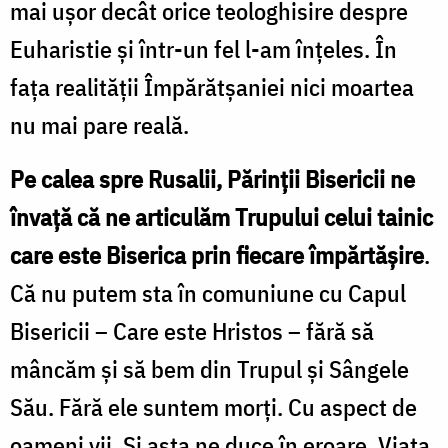
mai ușor decât orice teologhisire despre
Euharistie și într-un fel l-am înțeles. În
fața realității Împărătșaniei nici moartea
nu mai pare reală.
Pe calea spre Rusalii, Părinții Bisericii ne
învață că ne articulăm Trupului celui tainic
care este Biserica prin fiecare împărtășire
.
Că nu putem sta în comuniune cu Capul
Bisericii – Care este Hristos – fără să
mâncăm și să bem din Trupul și Sângele
Său. Fără ele suntem morți. Cu aspect de
oameni vii. Și asta ne duce în eroare. Viața