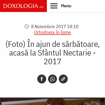
Skip
Meniu
to
main
Main
content
navigation
8 Noiembrie 2017 18:10
Ortodoxia în lume
(Foto) În ajun de sărbătoare,
acasă la Sfântul Nectarie -
2017