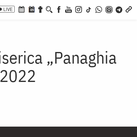
LIVE
09
Biserica „Panaghia
s 2022