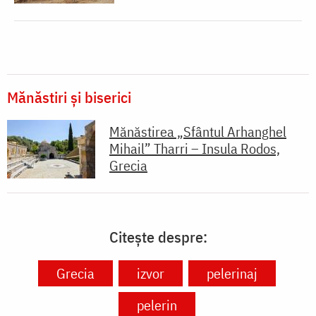
Mănăstiri și biserici
Mănăstirea „Sfântul Arhanghel
Mihail” Tharri – Insula Rodos,
Grecia
Citește despre:
Grecia
izvor
pelerinaj
pelerin