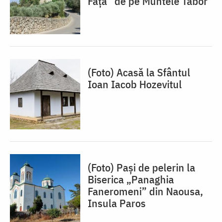
Față” de pe Muntele Tabor
(Foto) Acasă la Sfântul
Ioan Iacob Hozevitul
(Foto) Pași de pelerin la
Biserica „Panaghia
Faneromeni” din Naousa,
Insula Paros