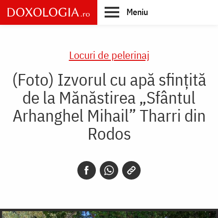
Skip
Meniu
to
main
Main
content
navigation
Locuri de pelerinaj
(Foto) Izvorul cu apă sfințită
de la Mănăstirea „Sfântul
Arhanghel Mihail” Tharri din
Rodos