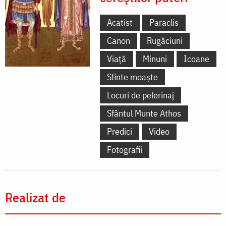
Acatist
Paraclis
Canon
Rugăciuni
Viață
Minuni
Icoane
Sfinte moaște
Locuri de pelerinaj
Sfântul Munte Athos
Predici
Video
Fotografii
Realizat de