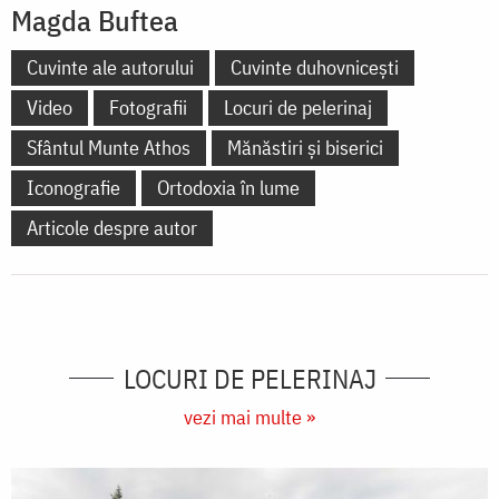
Magda Buftea
Cuvinte ale autorului
Cuvinte duhovnicești
Video
Fotografii
Locuri de pelerinaj
Sfântul Munte Athos
Mănăstiri și biserici
Iconografie
Ortodoxia în lume
Articole despre autor
LOCURI DE PELERINAJ
vezi mai multe »