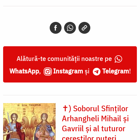
Alătură-te comunității noastre pe
WhatsApp
,
Instagram
și
Telegram
!
✝) Soborul Sfinților
Arhangheli Mihail și
Gavriil și al tuturor
cereștilor puteri