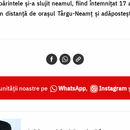
părintele şi-a slujit neamul, fiind întemniţat 17 
km distanţă de oraşul Târgu-Neamţ şi adăposteş
nității noastre pe
WhatsApp
,
Instagram