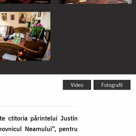
Video
Fotografii
 ctitoria părintelui Justin
hovnicul Neamului”, pentru