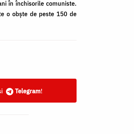
ani în închisorile comuniste.
te o obşte de peste 150 de
și
Telegram
!