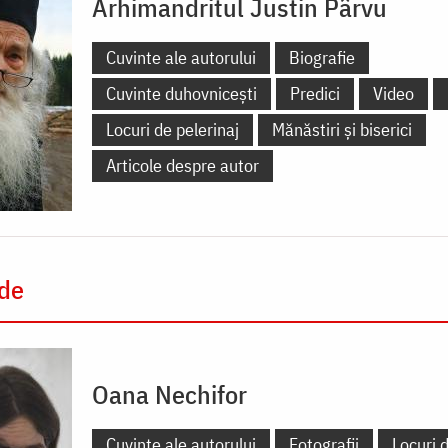
Arhimandritul Justin Pârvu
Cuvinte ale autorului
Biografie
Cuvinte duhovnicești
Predici
Video
Locuri de pelerinaj
Mănăstiri și biserici
Articole despre autor
 de
Oana Nechifor
Cuvinte ale autorului
Fotografii
Locuri d