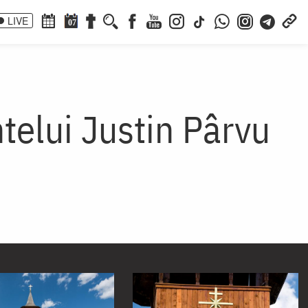
LIVE
07
ntelui Justin Pârvu