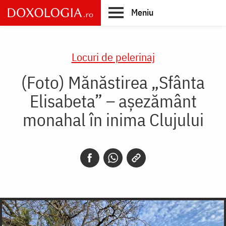
Skip
Meniu
to
main
Main
content
navigation
Locuri de pelerinaj
(Foto) Mănăstirea „Sfânta
Elisabeta” – așezământ
monahal în inima Clujului