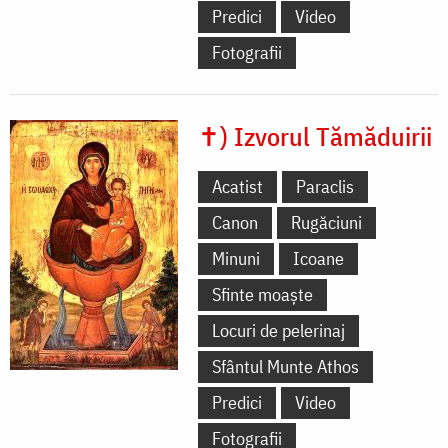
Predici
Video
Fotografii
✝) Izvorul Tămăduirii
Acatist
Paraclis
Canon
Rugăciuni
Minuni
Icoane
Sfinte moaște
Locuri de pelerinaj
Sfântul Munte Athos
Predici
Video
Fotografii