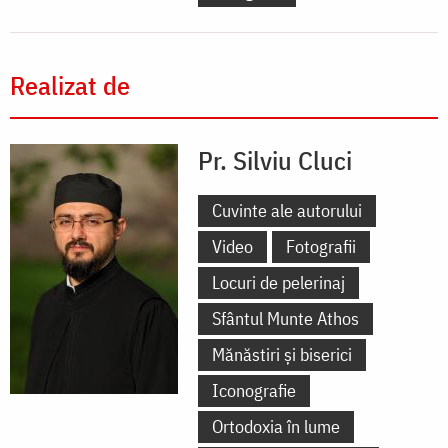
Realizat de
Pr. Silviu Cluci
Cuvinte ale autorului
Video
Fotografii
Locuri de pelerinaj
Sfântul Munte Athos
Mănăstiri și biserici
Iconografie
Ortodoxia în lume