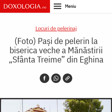
Skip
Meniu
to
main
Main
content
navigation
Locuri de pelerinaj
(Foto) Pași de pelerin la
biserica veche a Mănăstirii
„Sfânta Treime” din Eghina