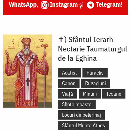
WhatsApp
,
Instagram
și
Telegram
!
✝) Sfântul Ierarh
Nectarie Taumaturgul
de la Eghina
Acatist
Paraclis
Canon
Rugăciuni
Viață
Minuni
Icoane
Sfinte moaște
Locuri de pelerinaj
Sfântul Munte Athos