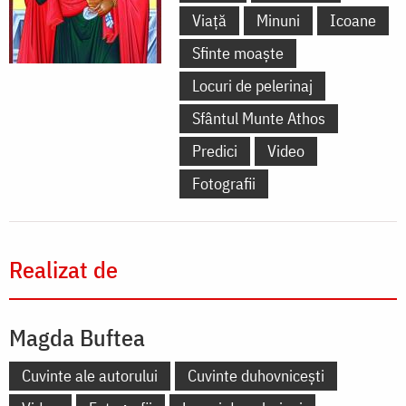
Viață
Minuni
Icoane
Sfinte moaște
Locuri de pelerinaj
Sfântul Munte Athos
Predici
Video
Fotografii
Realizat de
Magda Buftea
Cuvinte ale autorului
Cuvinte duhovnicești