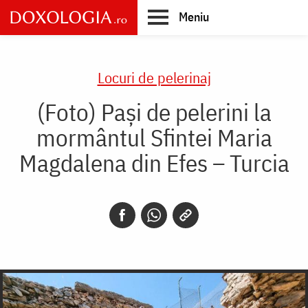
Skip
Meniu
to
main
Main
content
navigation
Locuri de pelerinaj
(Foto) Pași de pelerini la
mormântul Sfintei Maria
Magdalena din Efes – Turcia