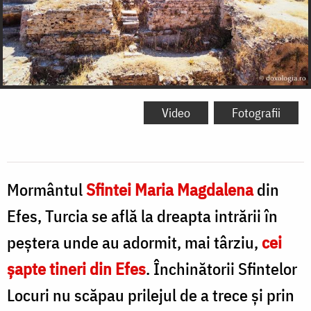
Video
Fotografii
Mormântul
Sfintei Maria Magdalena
din
Efes, Turcia se află la dreapta intrării în
peștera unde au adormit, mai târziu,
cei
șapte tineri din Efes
. Închinătorii Sfintelor
Locuri nu scăpau prilejul de a trece și prin