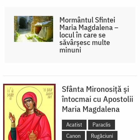
Mormântul Sfintei
Maria Magdalena –
locul în care se
săvârșesc multe
minuni
Sfânta Mironosiță și
întocmai cu Apostolii
Maria Magdalena
Acatist
Paraclis
Canon
Rugăciuni