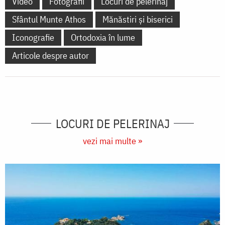
Video
Fotografii
Locuri de pelerinaj
Sfântul Munte Athos
Mănăstiri și biserici
Iconografie
Ortodoxia în lume
Articole despre autor
LOCURI DE PELERINAJ
vezi mai multe »