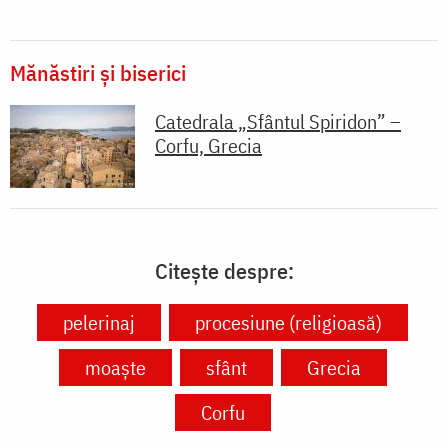
Mănăstiri și biserici
Catedrala „Sfântul Spiridon” –
Corfu, Grecia
Citește despre:
pelerinaj
procesiune (religioasă)
moaște
sfânt
Grecia
Corfu