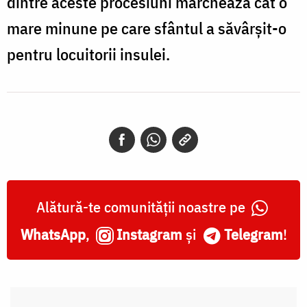
dintre aceste procesiuni marchează cât o
mare minune pe care sfântul a săvârşit-o
pentru locuitorii insulei.
Alătură-te comunității noastre pe
WhatsApp
,
Instagram
și
Telegram
!