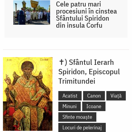
Cele patru mari
procesiuni în cinstea
Sfântului Spiridon
din insula Corfu
✝) Sfântul Ierarh
Spiridon, Episcopul
Trimitundei
Acatist
Canon
Viață
Minuni
Icoane
Sfinte moaște
Locuri de pelerinaj