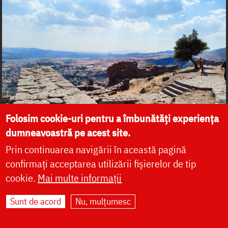
Folosim cookie-uri pentru a îmbunătăți experiența
dumneavoastră pe acest site.
Prin continuarea navigării în această pagină
confirmați acceptarea utilizării fișierelor de tip
cookie.
Mai multe informații
Sunt de acord
Nu, mulțumesc