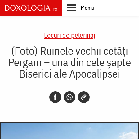
Skip
Meniu
to
main
Main
content
navigation
Locuri de pelerinaj
(Foto) Ruinele vechii cetăți
Pergam – una din cele șapte
Biserici ale Apocalipsei