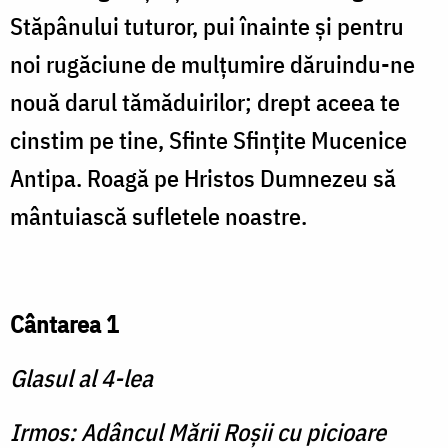
Stăpânului tuturor, pui înainte şi pentru
noi rugăciune de mulţumire dăruindu-ne
nouă darul tămăduirilor; drept aceea te
cinstim pe tine, Sfinte Sfinţite Mucenice
Antipa. Roagă pe Hristos Dumnezeu să
mântu­iască sufletele noastre.
Cântarea 1
Glasul al 4-lea
Irmos: Adâncul Mării Roşii cu picioare