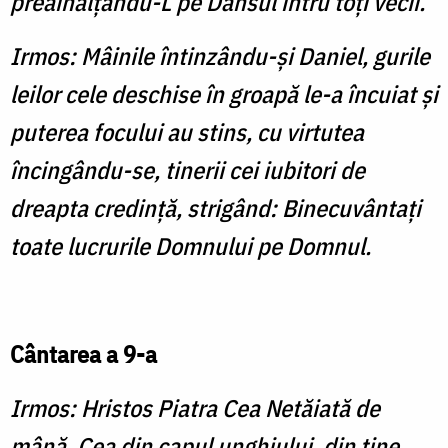
preaînălţându-L pe Dânsul întru toţi vecii.
Irmos: Mâinile întinzându-şi Daniel, gurile
leilor cele deschise în groapă le-a încuiat şi
puterea focului au stins, cu virtutea
încingându-se, tinerii cei iubitori de
dreapta credinţă, strigând: Binecuvântaţi
toate lucrurile Domnului pe Domnul.
Cântarea a 9-a
Irmos: Hristos Piatra Cea Netăiată de
mână, Cea din capul unghiului, din tine