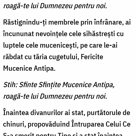
roagă-te lui Dumnezeu pentru noi.
Răstignindu-ţi membrele prin înfrânare, ai
încununat nevoinţele cele sihăstreşti cu
luptele cele muceniceşti, pe care le-ai
răbdat cu tăria cugetului, Fericite
Mucenice Antipa.
Stih: Sfinte Sfinţite Mucenice Antipa,
roagă-te lui Dumnezeu pentru noi.
Înaintea divanurilor ai stat, purtătorule de
chinuri, propovă­duind Întruparea Celui Ce
S-a smerit pentru Tine şi a stat înaintea