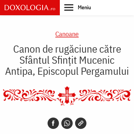
Skip
Meniu
to
main
Main
content
navigation
Canoane
Canon de rugăciune către
Sfântul Sfinţit Mucenic
Antipa, Episcopul Pergamului