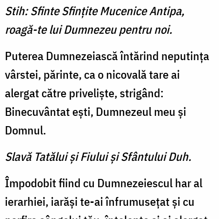
Stih: Sfinte Sfinţite Mucenice Antipa,
roagă-te lui Dumnezeu pentru noi.
Puterea Dumnezeiască întărind neputinţa
vârstei, părinte, ca o nicovală tare ai
alergat către privelişte, strigând:
Binecuvântat eşti, Dumnezeul meu şi
Domnul.
Slavă Tatălui şi Fiului şi Sfântului Duh.
Împodobit fiind cu Dumnezeiescul har al
ierarhiei, iarăşi te-ai înfrumuseţat şi cu