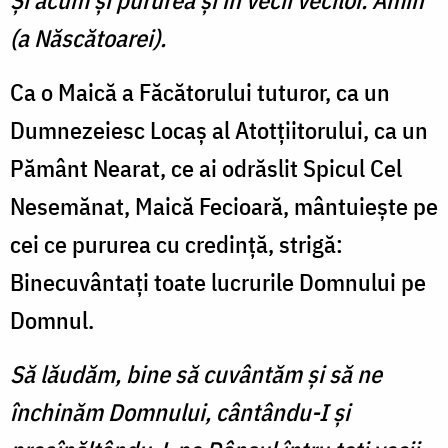
Şi acum şi pururea şi în vecii vecilor. Amin
(a Născătoarei).
Ca o Maică a Făcătorului tuturor, ca un
Dumnezeiesc Locaş al Atotţiitorului, ca un
Pământ Nearat, ce ai odrăslit Spicul Cel
Nesemănat, Maică Fecioară, mântuieşte pe
cei ce pururea cu credinţă, strigă:
Binecuvântaţi toate lucrurile Domnului pe
Domnul.
Să lăudăm, bine să cuvântăm şi să ne
închinăm Domnului, cântându-I şi