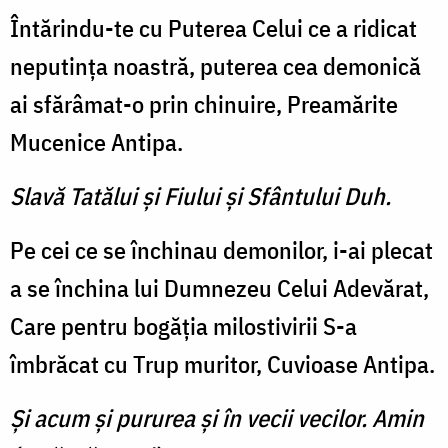
Întărindu-te cu Puterea Celui ce a ridicat
neputinţa noastră, puterea cea demonică
ai sfărâmat-o prin chinuire, Prea­mărite
Mucenice Antipa.
Slavă Tatălui şi Fiului şi Sfântului Duh.
Pe cei ce se închinau demonilor, i-ai plecat
a se închina lui Dumnezeu Celui Adevărat,
Care pentru bogăţia milostivirii S-a
îmbrăcat cu Trup muritor, Cuvioase Antipa.
Şi acum şi pururea şi în vecii vecilor. Amin