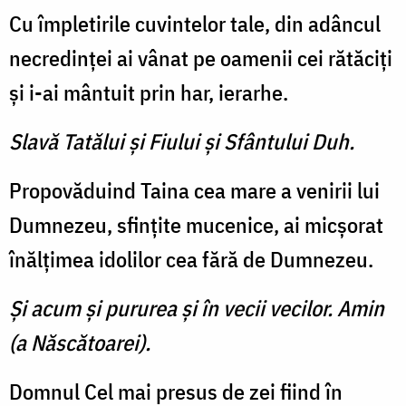
Cu împletirile cuvintelor tale, din adâncul
necredinţei ai vânat pe oamenii cei rătăciţi
şi i-ai mântuit prin har, ierarhe.
Slavă Tatălui şi Fiului şi Sfântului Duh.
Propovăduind Taina cea mare a venirii lui
Dumnezeu, sfinţite mucenice, ai micşorat
înălţimea idolilor cea fără de Dumnezeu.
Şi acum şi pururea şi în vecii vecilor. Amin
(a Născătoarei).
Domnul Cel mai presus de zei fiind în