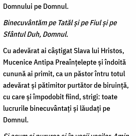
Domnului pe Domnul.
Binecuvântăm pe Tatăl şi pe Fiul şi pe
Sfântul Duh, Domnul.
Cu adevărat ai câştigat Slava lui Hristos,
Mucenice Antipa Prea­înţelepte şi îndoită
cunună ai primit, ca un păstor întru totul
adevărat şi pătimitor purtător de biruinţă,
cu care şi împodobit fiind, strigi: toate
lucrurile binecuvântaţi şi lăudaţi pe
Domnul.