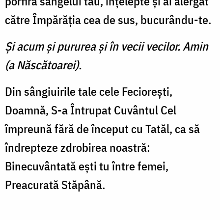
porfira sângelui tău, înţelepte şi ai alergat
către Împărăţia cea de sus, bucurându-te.
Şi acum şi pururea şi în vecii vecilor. Amin
(a Născătoarei).
Din sângiuirile tale cele Fecioreşti,
Doamnă, S-a Întrupat Cuvântul Cel
împreună fără de început cu Tatăl, ca să
îndrepteze zdrobirea noastră:
Binecuvântată eşti tu între femei,
Preacurată Stăpână.