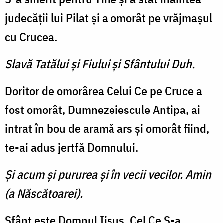
judecăţii lui Pilat şi a omorât pe vrăjmaşul
cu Crucea.
Slavă Tatălui şi Fiului şi Sfântului Duh.
Doritor de omorârea Celui Ce pe Cruce a
fost omorât, Dumnezeiescule Antipa, ai
intrat în bou de aramă ars şi omorât fiind,
te-ai adus jertfă Domnului.
Şi acum şi pururea şi în vecii vecilor. Amin
(a Născătoarei).
Sfânt este Domnul Iisus, Cel Ce S-a