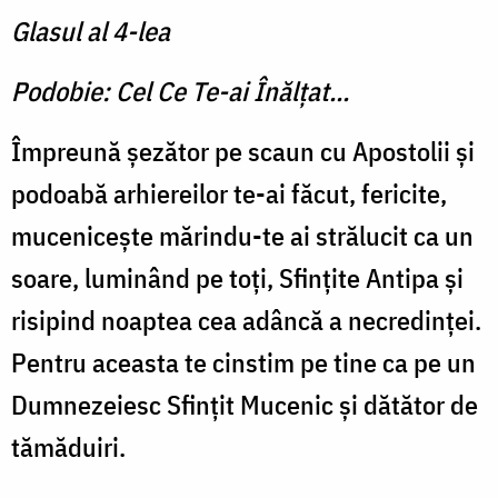
Glasul al 4-lea
Podobie: Cel Ce Te-ai Înălţat...
Împreună şezător pe scaun cu Apostolii şi
podoabă arhiereilor te-ai făcut, fericite,
muceniceşte mărindu-te ai strălucit ca un
soare, luminând pe toţi, Sfinţite Antipa şi
risipind noaptea cea adâncă a necredinţei.
Pentru aceasta te cinstim pe tine ca pe un
Dumnezeiesc Sfinţit Mucenic şi dătător de
tămăduiri.