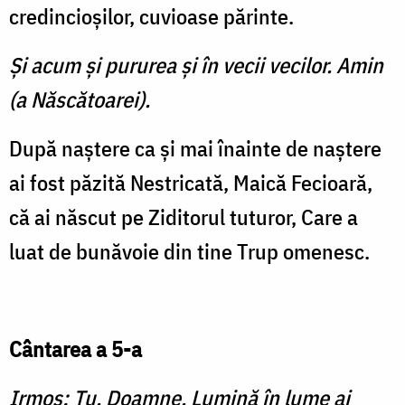
credincioşilor, cuvioase părinte.
Şi acum şi pururea şi în vecii vecilor. Amin
(a Născătoarei).
După naştere ca şi mai înainte de naştere
ai fost păzită Nestricată, Maică Fecioară,
că ai născut pe Ziditorul tuturor, Care a
luat de bunăvoie din tine Trup omenesc.
Cântarea a 5-a
Irmos: Tu, Doamne, Lumină în lume ai