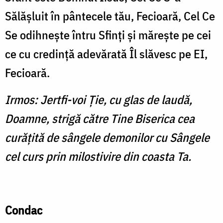
Sălăşluit în pântecele tău, Fecioară, Cel Ce
Se odihneşte întru Sfinţi şi măreşte pe cei
ce cu credinţă adevărată Îl slăvesc pe EI,
Fecioară.
Irmos: Jertfi-voi Ţie, cu glas de laudă,
Doamne, strigă către Tine Biserica cea
curăţită de sângele demonilor cu Sângele
cel curs prin milostivire din coasta Ta.
Condac