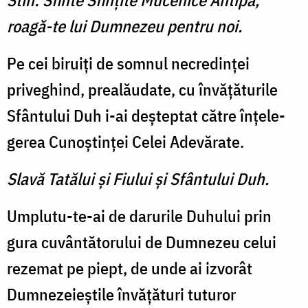
Stih: Sfinte Sfinţite Mucenice Antipa,
roagă-te lui Dumnezeu pentru noi.
Pe cei biruiţi de somnul necredinţei
priveghind, prealăudate, cu învăţăturile
Sfântului Duh i-ai deşteptat către înţele­
gerea Cunoştinţei Celei Adevărate.
Slavă Tatălui şi Fiului şi Sfântului Duh.
Umplutu-te-ai de darurile Duhului prin
gura cuvântătorului de Dumnezeu celui
rezemat pe piept, de unde ai izvorât
Dumnezeieştile învăţături tuturor