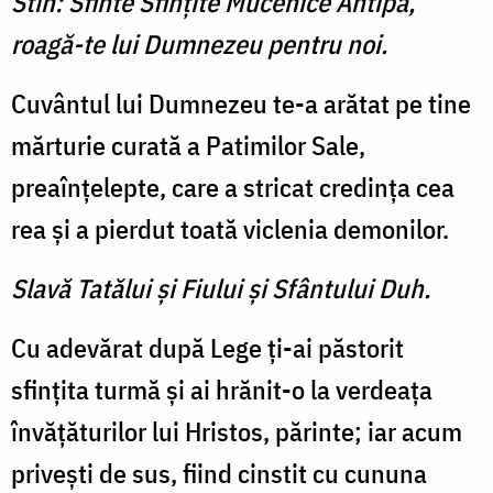
Stih: Sfinte Sfinţite Mucenice Antipa,
roagă-te lui Dumnezeu pentru noi.
Cuvântul lui Dumnezeu te-a arătat pe tine
mărturie curată a Patimilor Sale,
preaînţelepte, care a stricat credinţa cea
rea şi a pierdut toată viclenia demonilor.
Slavă Tatălui şi Fiului şi Sfântului Duh.
Cu adevărat după Lege ţi-ai păstorit
sfinţita turmă şi ai hră­nit-o la verdeaţa
învăţăturilor lui Hristos, părinte; iar acum
priveşti de sus, fiind cinstit cu cununa