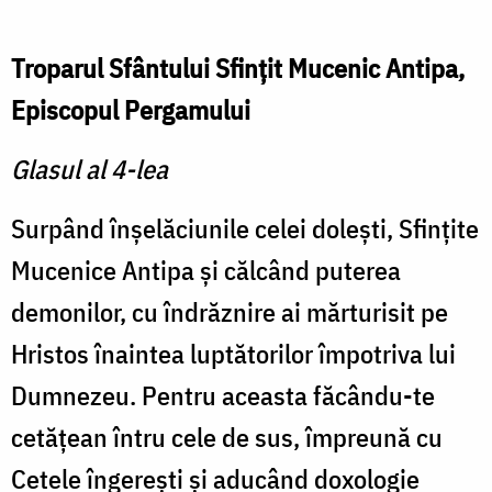
Troparul Sfântului Sfinţit Mucenic Antipa,
Episcopul Pergamului
Glasul al 4-lea
Surpând înşelăciunile celei doleşti, Sfinţite
Mucenice Antipa şi călcând puterea
demonilor, cu îndrăznire ai mărturisit pe
Hristos înaintea luptătorilor împotriva lui
Dumne­zeu. Pentru aceasta făcându-te
cetăţean întru cele de sus, împreună cu
Cetele îngereşti şi aducând doxologie