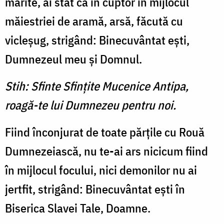
mărite, ai stat ca în cuptor în mijlocul
măiestriei de aramă, arsă, făcută cu
vicleşug, strigând: Binecuvântat eşti,
Dumnezeul meu şi Domnul.
Stih: Sfinte Sfinţite Mucenice Antipa,
roagă-te lui Dumnezeu pentru noi.
Fiind înconjurat de toate părţile cu Rouă
Dumnezeiască, nu te-ai ars nicicum fiind
în mijlocul focului, nici demonilor nu ai
jertfit, strigând: Binecuvântat eşti în
Biserica Slavei Tale, Doamne.