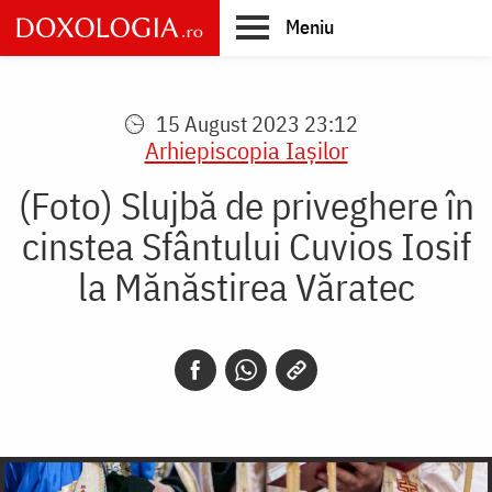
Skip
Meniu
to
main
Main
content
navigation
15 August 2023 23:12
Arhiepiscopia Iaşilor
(Foto) Slujbă de priveghere în
cinstea Sfântului Cuvios Iosif
la Mănăstirea Văratec