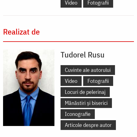
Video
Fotografii
Realizat de
Tudorel Rusu
Cuvinte ale autorului
Video
Fotografii
Locuri de pelerinaj
Mănăstiri și biserici
Iconografie
Articole despre autor