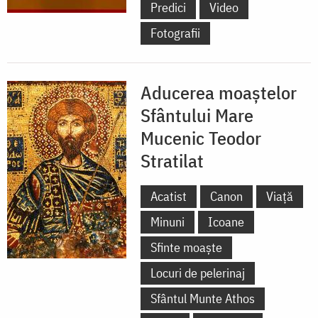
Predici
Video
Fotografii
Aducerea moaștelor
Sfântului Mare
Mucenic Teodor
Stratilat
Acatist
Canon
Viață
Minuni
Icoane
Sfinte moaște
Locuri de pelerinaj
Sfântul Munte Athos