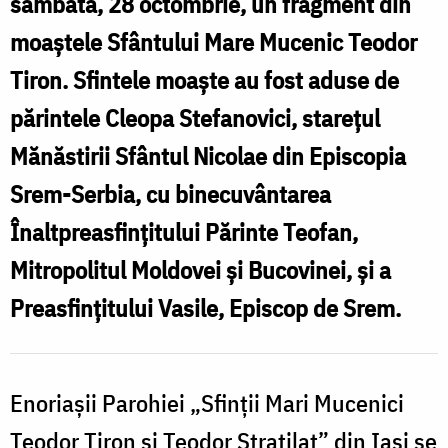
sâmbătă, 28 octombrie, un fragment din
moaștele Sfântului Mare Mucenic Teodor
A
Tiron. Sfintele moaște au fost aduse de
părintele Cleopa Stefanovici, starețul
Mănăstirii Sfântul Nicolae din Episcopia
Srem-Serbia, cu binecuvântarea
Înaltpreasfințitului Părinte Teofan,
Mitropolitul Moldovei și Bucovinei, și a
Preasfințitului Vasile, Episcop de Srem.
Enoriașii Parohiei „Sfinții Mari Mucenici
Teodor Tiron și Teodor Stratilat” din Iași se