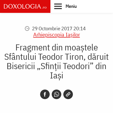
Skip
Meniu
to
main
Main
content
navigation
29 Octombrie 2017 20:14
Arhiepiscopia Iaşilor
Fragment din moaștele
Sfântului Teodor Tiron, dăruit
Bisericii „Sfinții Teodori” din
Iași