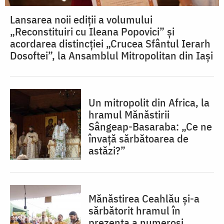
Lansarea noii ediții a volumului
„Reconstituiri cu Ileana Popovici” și
acordarea distincției „Crucea Sfântul Ierarh
Dosoftei”, la Ansamblul Mitropolitan din Iași
Un mitropolit din Africa, la
hramul Mănăstirii
Sângeap-Basaraba: „Ce ne
învață sărbătoarea de
astăzi?”
Mănăstirea Ceahlău și-a
sărbătorit hramul în
prezența a numeroși