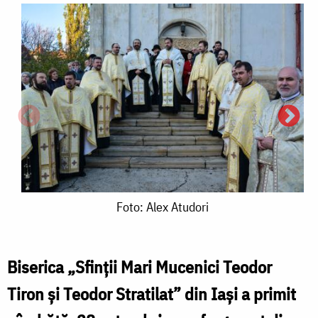
Foto:
Foto: Alex Atudori
Alex
Atudori
Biserica „Sfinții Mari Mucenici Teodor
Tiron și Teodor Stratilat” din Iași a primit
F