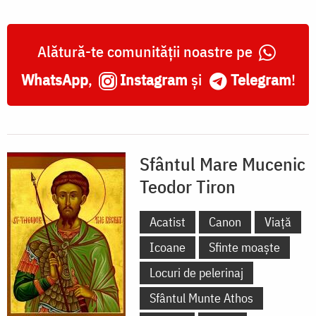
Alătură-te comunității noastre pe
WhatsApp
,
Instagram
și
Telegram
!
Sfântul Mare Mucenic
Teodor Tiron
Acatist
Canon
Viață
Icoane
Sfinte moaște
Locuri de pelerinaj
Sfântul Munte Athos