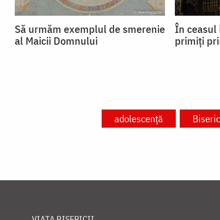
Să urmăm exemplul de smerenie
În ceasul 
al Maicii Domnului
primiți pr
adolescență
Biseri
VIAȚA BISERICII