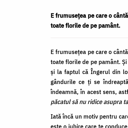
Nechifor
E frumusețea pe care o cântă c
toate florile de pe pamânt.
E frumusețea pe care o cântă c
toate florile de pe pamânt. Și 
și la faptul că Îngerul din 
gândurile ce ți se îndreaptă
îndeamnă, în acest sens, ast
păcatul să nu ridice asupra ta
Iată încă un motiv pentru care
este o iubire care te conduce