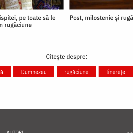
ispitei, pe toate să le
Post, milostenie și rug
in rugăciune
Citește despre:
că
Dumnezeu
rugăciune
tinerețe
AUTORI