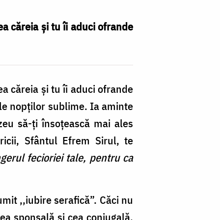
a căreia și tu îi aduci ofrande
a căreia și tu îi aduci ofrande
iile nopților sublime. Ia aminte
zeu să-ți însoțească mai ales
icii, Sfântul Efrem Sirul, te
erul fecioriei tale, pentru ca
mit ,,iubire serafică”. Căci nu
rea sponsală și cea conjugală,