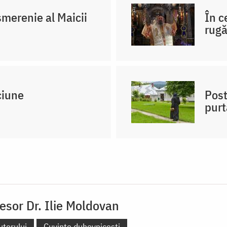
merenie al Maicii
În c
rug
ciune
Post
purt
esor Dr. Ilie Moldovan
utorului
Cuvinte duhovnicești