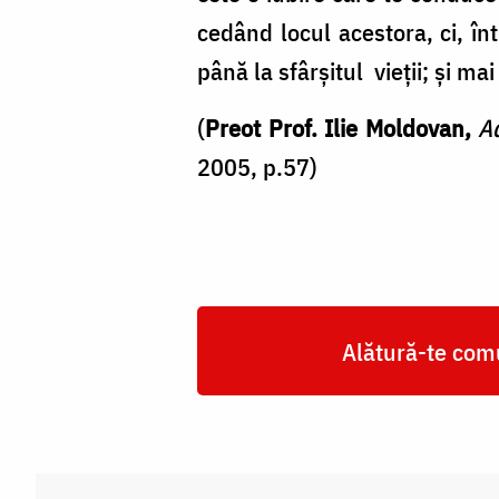
cedând locul acestora, ci, în
până la sfârșitul vieții; și ma
(
Preot Prof. Ilie Moldovan,
A
2005, p.57)
Alătură-te comu