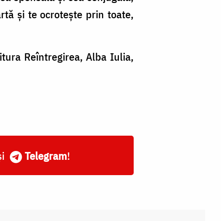
tă și te ocrotește prin toate,
itura Reîntregirea, Alba Iulia,
și
Telegram
!