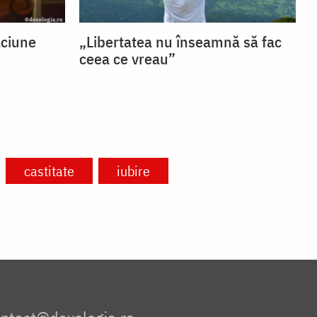
ăciune
„Libertatea nu înseamnă să fac
ceea ce vreau”
castitate
iubire