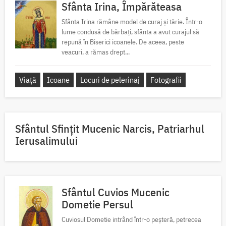
Sfânta Irina, Împărăteasa
Sfânta Irina rămâne model de curaj și tărie. Într-o
lume condusă de bărbați, sfânta a avut curajul să
repună în Biserici icoanele. De aceea, peste
veacuri, a rămas drept...
Viață
Icoane
Locuri de pelerinaj
Fotografii
Sfântul Sfinţit Mucenic Narcis, Patriarhul
Ierusalimului
Sfântul Cuvios Mucenic
Dometie Persul
Cuviosul Dometie intrând într-o peșteră, petrecea