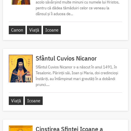
acolo săvârșind multe minuni cu numele lui Hristos,
pentru că dădea tămăduiri celor ce veneau la
dânsul și îi aducea de...
Canon
Viață
Icoane
Sfântul Cuvios Nicanor
Sfântul Cuvios Nicanor s-a născut în anul 1491, în
Tesalonic. Părinții săi, Ioan și Maria, doi credincioși
înstăriți, au întâmpinat mari greutăți în a dobândi
prunci....
Viață
Icoane
Cinstirea Sfintei Icoane a