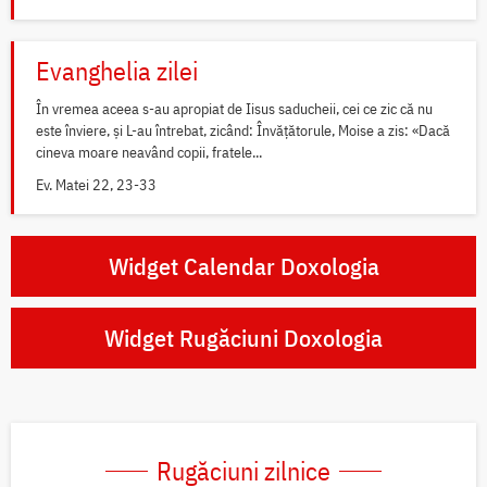
Evanghelia zilei
În vremea aceea s-au apropiat de Iisus saducheii, cei ce zic că nu
este înviere, și L-au întrebat, zicând: Învățătorule, Moise a zis: «Dacă
cineva moare neavând copii, fratele...
Ev. Matei 22, 23-33
Widget Calendar Doxologia
Widget Rugăciuni Doxologia
Rugăciuni zilnice