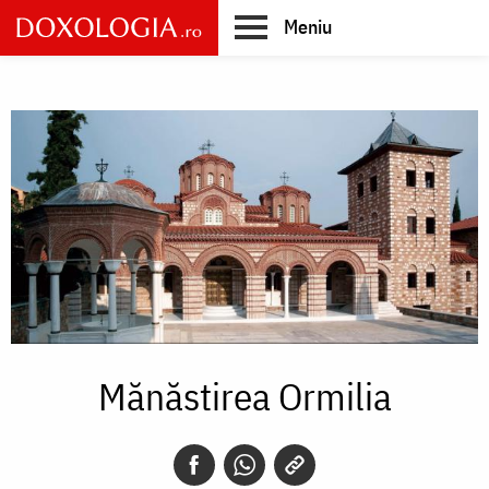
Skip
Meniu
to
main
Main
content
navigation
Mănăstirea Ormilia