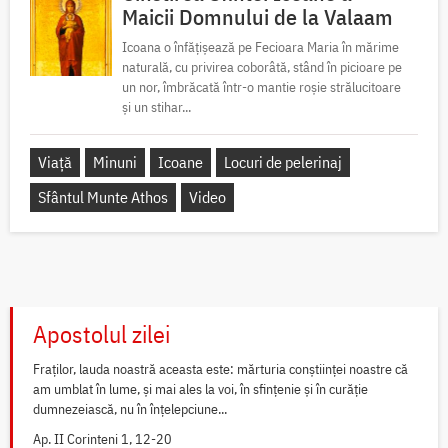
Maicii Domnului de la Valaam
Icoana o înfățișează pe Fecioara Maria în mărime
naturală, cu privirea coborâtă, stând în picioare pe
un nor, îmbrăcată într-o mantie roșie strălucitoare
și un stihar...
Viață
Minuni
Icoane
Locuri de pelerinaj
Sfântul Munte Athos
Video
Apostolul zilei
Fraților, lauda noastră aceasta este: mărturia conștiinței noastre că
am umblat în lume, și mai ales la voi, în sfințenie și în curăție
dumnezeiască, nu în înțelepciune...
Ap. II Corinteni 1, 12-20