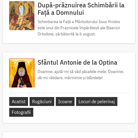
După-prăznuirea Schimbării la
Față a Domnului
Schimbarea la Față a Mântuitorului Iisus Hristos
este unul din Praznicele împărătești ale Bisericii
Ortodoxe, sărbătorită la 6 august.
Sfântul Antonie de la Optina
Doamne, ajută-mi să văd păcatele mele; Doamne,
dă-mi răbdare, mărinimie şi blândeţe!
Acatist
Rugăciuni
Icoane
Locuri de pelerinaj
Fotografii