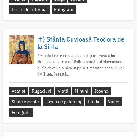
Locuri de pelerinaj
Fotografii
✝) Sfânta Cuvioasă Teodora de
la Sihla
Această floare duhovnicească și mireasă a lui
Hristos, pe care a odrăslit-o pământul binecuvântat
al Moldovei, s-a născut pe la jumătatea secolului al
XVII-lea, în satul...
Acatist
Rugăciuni
Viață
Minuni
Icoane
Sfinte moaște
Locuri de pelerinaj
Predici
Video
Fotografii