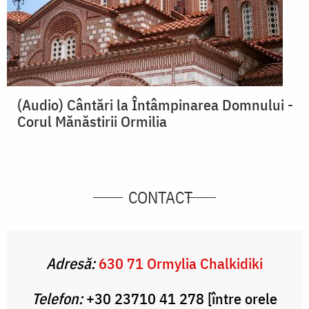
(Audio) Cântări la Întâmpinarea Domnului -
Corul Mănăstirii Ormilia
CONTACT
Adresă:
630 71 Ormylia Chalkidiki
Telefon:
+30 23710 41 278 [între orele