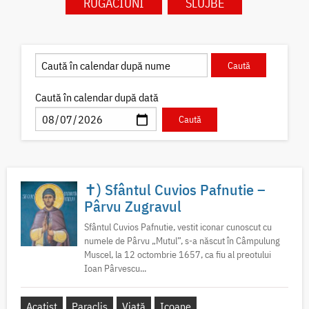
RUGĂCIUNI
SLUJBE
Caută în calendar după dată
✝) Sfântul Cuvios Pafnutie –
Pârvu Zugravul
Sfântul Cuvios Pafnutie, vestit iconar cunoscut cu
numele de Pârvu „Mutul”, s-a născut în Câmpulung
Muscel, la 12 octombrie 1657, ca fiu al preotului
Ioan Pârvescu...
Acatist
Paraclis
Viață
Icoane