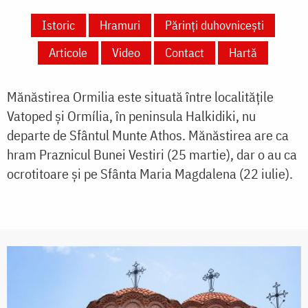
Istoric
Hramuri
Părinți duhovnicești
Articole
Video
Contact
Hartă
Mănăstirea Ormilia este situată între localitățile
Vatoped și Ormília, în peninsula Halkidiki, nu
departe de Sfântul Munte Athos. Mănăstirea are ca
hram Praznicul Bunei Vestiri (25 martie), dar o au ca
ocrotitoare şi pe Sfânta Maria Magdalena (22 iulie).