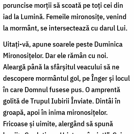
poruncise morții să scoată pe toți cei din
iad la Lumină. Femeile mironosițe, venind
la mormânt, se intersectează cu darul Lui.
Uitați-vă, apune soarele peste Duminica
Mironosițelor. Dar ele rămân cu noi.
Aleargă până la sfârșitul veacului să ne
descopere mormântul gol, pe Înger și locul
în care Domnul fusese pus. O amprentă
golită de Trupul Iubirii Înviate. Dintâi în
groapă, apoi în inima mironosițelor.
Fricoase și uimite, alergând să spună