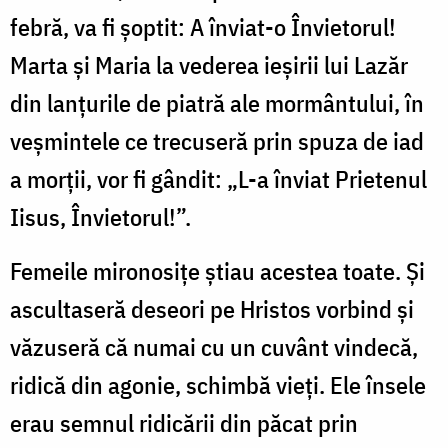
febră, va fi șoptit: A înviat-o Învietorul!
Marta și Maria la vederea ieșirii lui Lazăr
din lanțurile de piatră ale mormântului, în
veșmintele ce trecuseră prin spuza de iad
a morții, vor fi gândit: „L-a înviat Prietenul
Iisus, Învietorul!”.
Femeile mironosițe știau acestea toate. Și
ascultaseră deseori pe Hristos vorbind și
văzuseră că numai cu un cuvânt vindecă,
ridică din agonie, schimbă vieți. Ele însele
erau semnul ridicării din păcat prin