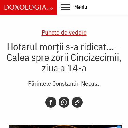
Skip
Meniu
to
main
Main
content
navigation
Puncte de vedere
Hotarul morții s-a ridicat... –
Calea spre zorii Cincizecimii,
ziua a 14-a
Părintele Constantin Necula