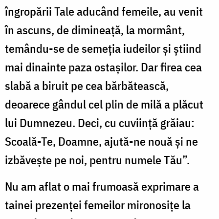
îngropării Tale aducând femeile, au venit
în ascuns, de dimineață, la mormânt,
temându-se de semeția iudeilor și știind
mai dinainte paza ostașilor. Dar firea cea
slabă a biruit pe cea bărbătească,
deoarece gândul cel plin de milă a plăcut
lui Dumnezeu. Deci, cu cuviință grăiau:
Scoală-Te, Doamne, ajută-ne nouă și ne
izbăvește pe noi, pentru numele Tău”.
Nu am aflat o mai frumoasă exprimare a
tainei prezenței femeilor mironosițe la