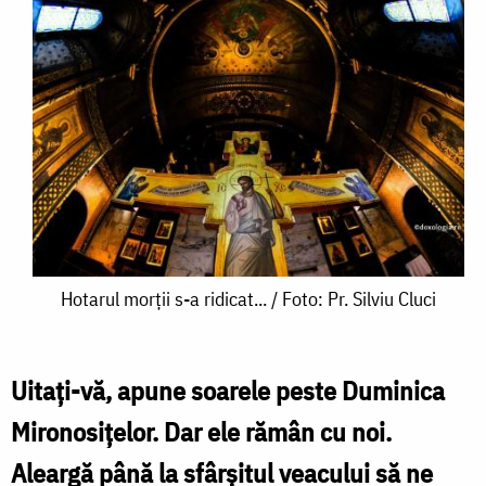
Hotarul
Hotarul morții s-a ridicat... / Foto: Pr. Silviu Cluci
morții
s-
Uitați-vă, apune soarele peste Duminica
a
Mironosițelor. Dar ele rămân cu noi.
ridicat...
Aleargă până la sfârșitul veacului să ne
/