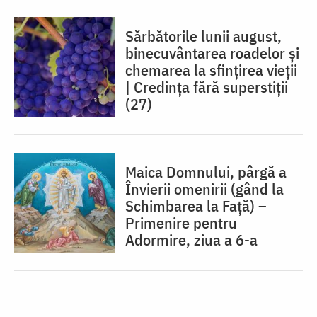
Sărbătorile lunii august,
binecuvântarea roadelor și
chemarea la sfințirea vieții
| Credința fără superstiții
(27)
Maica Domnului, pârgă a
Învierii omenirii (gând la
Schimbarea la Față) –
Primenire pentru
Adormire, ziua a 6-a