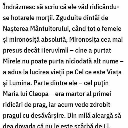
Îndrăznesc să scriu că ele văd ridicându-
se hotarele morții. Zguduite dintâi de
Nașterea Mântuitorului, când tot o femeie
și mironosiță absolută, Mironosița cea mai
presus decât Heruvimii – cine a purtat
Mirele nu poate purta niciodată alt nume –
a adus la lucirea vieții pe Cel ce este Viața
și Lumina. Parte dintre ele – cel puțin
Maria lui Cleopa – era martor al primei
ridicări de prag, iar acum vede zdrobit
pragul cu desăvârșire. Din milă aleargă să
dea dovada că nu le este scârbă de El,