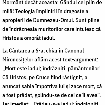
Mormânt decât aceasta: Gândul cel plin de
milă! Teologia împlinirii în dragoste a
apropierii de Dumnezeu-Omul. Sunt pline
de îndrăzneala muritorilor care intuiesc că
Hristos a omorât iadul.
La Cântarea a 6-a, chiar în Canonul
Mironosițelor aflăm acest text-argument:
„Mort este iadul; îndrăzniți, pământenilor!
Că Hristos, pe Cruce fiind răstignit, a
aruncat sabia împotriva lui și zace mort, că
a fost prădat, golindu-se de cei ce îi avea”.
Iar imediat: „Prădau-s-a iadul; îndrăzniți