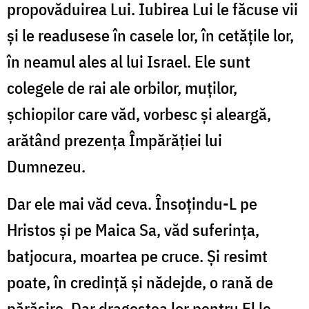
propovăduirea Lui. Iubirea Lui le făcuse vii
și le readusese în casele lor, în cetățile lor,
în neamul ales al lui Israel. Ele sunt
colegele de rai ale orbilor, muților,
șchiopilor care văd, vorbesc și aleargă,
arătând prezența Împărăției lui
Dumnezeu.
Dar ele mai văd ceva. Însoțindu-L pe
Hristos și pe Maica Sa, văd suferința,
batjocura, moartea pe cruce. Și resimt
poate, în credință și nădejde, o rană de
părăsire. Dar dragostea lor pentru El le