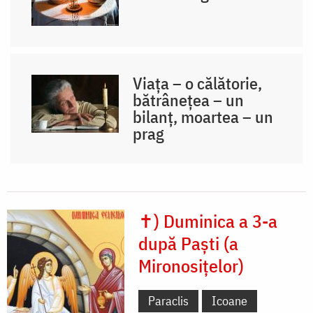
Viața – o călătorie,
bătrânețea – un
bilanț, moartea – un
prag
✝) Duminica a 3-a
după Paști (a
Mironosițelor)
Paraclis
Icoane