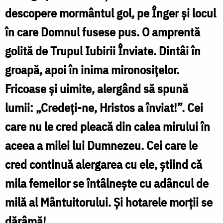
descopere mormântul gol, pe Înger și locul
Foto:
în care Domnul fusese pus. O amprentă
Pr.
golită de Trupul Iubirii Înviate. Dintâi în
Silviu
groapă, apoi în inima mironosițelor.
Cluci
Fricoase și uimite, alergând să spună
lumii: „Credeți-ne, Hristos a înviat!”. Cei
care nu le cred pleacă din calea mirului în
aceea a milei lui Dumnezeu. Cei care le
cred continuă alergarea cu ele, știind că
mila femeilor se întâlnește cu adâncul de
milă al Mântuitorului. Și hotarele morții se
dărâmă!