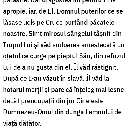
apropie, iar, de El, Domnul puterilor ce se
lăsase ucis pe Cruce purtând păcatele
noastre. Simt mirosul sângelui țâșnit din
Trupul Lui și văd sudoarea amestecată cu
oțetul ce curge pe pieptul Său, din refuzul
Lui de a nu gusta din el. Îl văd răstignit.
După ce L-au văzut în slavă. Îl văd la
hotarul morții și pare că înțeleg mai lesne
decât preocupații din jur Cine este
Dumnezeu-Omul din dunga Lemnului de
viață dătător.