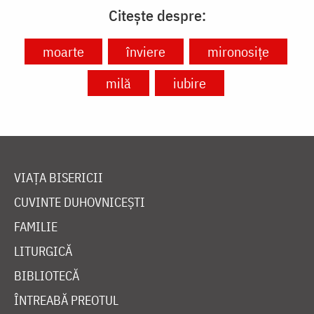
Citește despre:
moarte
înviere
mironosițe
milă
iubire
VIAȚA BISERICII
CUVINTE DUHOVNICEȘTI
FAMILIE
LITURGICĂ
BIBLIOTECĂ
ÎNTREABĂ PREOTUL