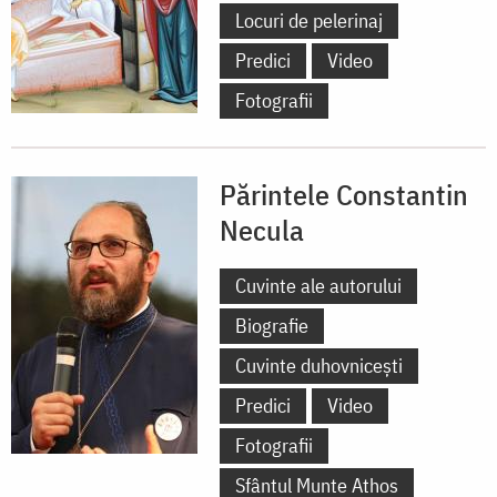
Locuri de pelerinaj
Predici
Video
Fotografii
Părintele Constantin
Necula
Cuvinte ale autorului
Biografie
Cuvinte duhovnicești
Predici
Video
Fotografii
Sfântul Munte Athos