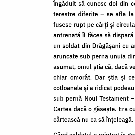
îngăduit să cunosc doi din ce
terestre diferite – se afla
fusese rupt pe cărți și circu
antrenată îl făcea să dispară
un soldat din Drăgășani cu a
aruncate sub perna unuia dint
asumat, omul știa că, dacă ve
chiar omorât. Dar știa și c
cotloanele și a ridicat podeau
sub pernă Noul Testament – 
Cartea dacă o găsește. Era cu
cârtească nu ca să înțeleagă.
Când soldatul a reintrat în g