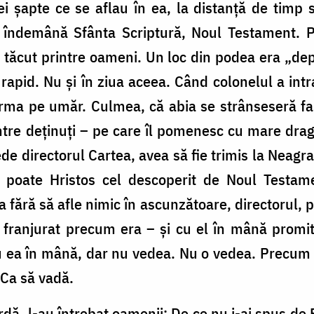
i șapte ce se aflau în ea, la distanță de timp s
 la îndemână Sfânta Scriptură, Noul Testament. 
la tăcut printre oameni. Un loc din podea era „dep
 rapid. Nu și în ziua aceea. Când colonelul a intr
rma pe umăr. Culmea, că abia se strânseseră fas
re deținuți – pe care îl pomenesc cu mare drag 
de directorul Cartea, avea să fie trimis la Neagr
e poate Hristos cel descoperit de Noul Testam
a fără să afle nimic în ascunzătoare, directorul, po
franjurat precum era – și cu el în mână promit
 ea în mână, dar nu vedea. Nu o vedea. Precum fa
 Ca să vadă.
ardă, l-au întrebat oamenii: De ce nu i-ai spus de