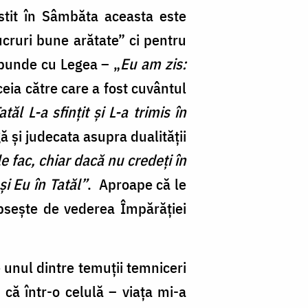
stit în Sâmbăta aceasta este
ucruri bune arătate” ci pentru
spunde cu Legea – „
Eu am zis:
ia către care a fost cuvântul
ăl L-a sfințit și L-a trimis în
și judecata asupra dualității
e fac, chiar dacă nu credeți în
și Eu în Tatăl”
. Aproape că le
lipsește de vederea Împărăției
unul dintre temuții temniceri
i că într-o celulă – viața mi-a