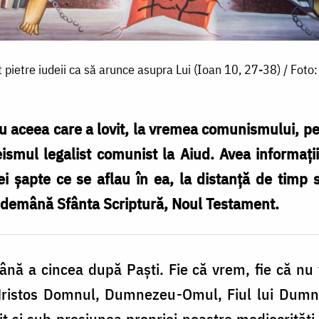
t pietre iudeii ca să arunce asupra Lui (Ioan 10, 27-38) / Foto
aceea care a lovit, la vremea comunismului, pe 
seismul legalist comunist la Aiud. Avea informați
i șapte ce se aflau în ea, la distanță de timp s
a îndemână Sfânta Scriptură, Noul Testament.
nă a cincea după Paști. Fie că vrem, fie că nu
Hristos Domnul, Dumnezeu-Omul, Fiul lui Dumnez
uit și sub presiunea propriei noastre mediocrități 