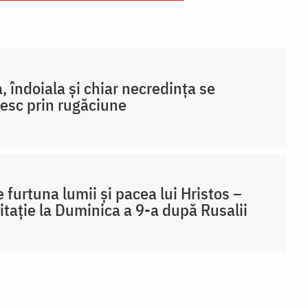
a, îndoiala și chiar necredința se
pesc prin rugăciune
e furtuna lumii și pacea lui Hristos –
tație la Duminica a 9-a după Rusalii