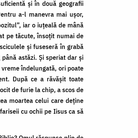
uficientă și în două geografii
Pentru a-l manevra mai ușor,
ozitul”, iar o iuțeală de mână
at pe tăcute, însoțit numai de
ciculele și fuseseră în grabă
până astăzi. Și speriat dar și
a vreme îndelungată, ori poate
ent. După ce a răvășit toate
cit de furie la chip, a scos de
ea moartea celui care deține
riseii cu ochii pe Iisus ca să
 Biblie? Omul răspunse plin de