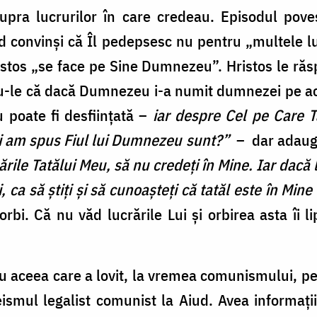
supra lucrurilor în care credeau. Episodul pove
iind convinși că Îl pedepsesc nu pentru „multele l
ristos „se face pe Sine Dumnezeu”. Hristos le ră
u-le că dacă Dumnezeu i-a numit dumnezei pe ace
 poate fi desființată
–
iar despre Cel pe Care Tat
ăci am spus Fiul lui Dumnezeu sunt?”
– dar adaugă 
rile Tatălui Meu, să nu credeți în Mine. Iar dacă l
, ca să știți și să cunoașteți că tatăl este în Mine 
rbi. Că nu văd lucrările Lui și orbirea asta îi 
aceea care a lovit, la vremea comunismului, pe 
seismul legalist comunist la Aiud. Avea informați