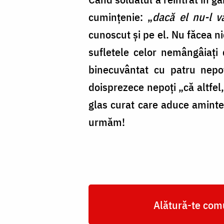
cumințenie: „
dacă el nu-l vă
cunoscut și pe el. Nu făcea ni
sufletele celor nemângâiați 
binecuvântat cu patru nepo
doisprezece nepoți „că altfel
glas curat care aduce aminte 
urmăm!
Alătură-te comu