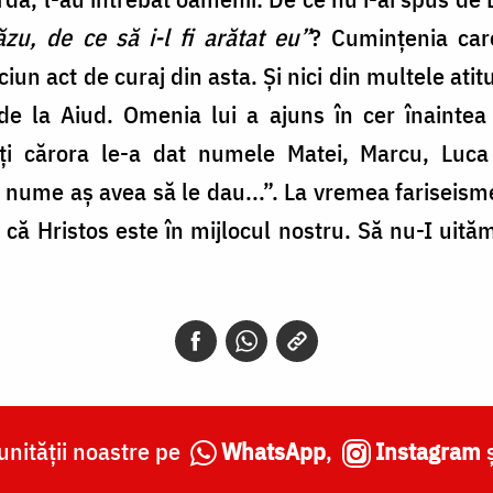
zu, de ce să i-l fi arătat eu”
? Cumințenia car
ciun act de curaj din asta. Și nici din multele ati
de la Aiud. Omenia lui a ajuns în cer înaintea
ți cărora le-a dat numele Matei, Marcu, Luca
, nume aș avea să le dau...”. La vremea fariseisme
că Hristos este în mijlocul nostru. Să nu-I uităm 
nității noastre pe
WhatsApp
,
Instagram