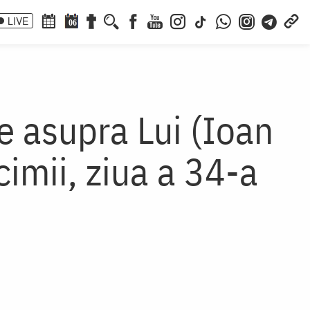
LIVE
06
ce asupra Lui (Ioan
cimii, ziua a 34-a