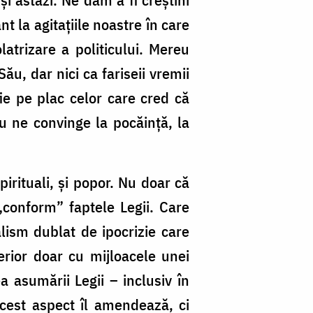
 la agitațiile noastre în care
latrizare a politicului. Mereu
ău, dar nici ca fariseii vremii
ie pe plac celor care cred că
u ne convinge la pocăință, la
irituali, și popor. Nu doar că
„conform” faptele Legii. Care
lism dublat de ipocrizie care
terior doar cu mijloacele unei
a asumării Legii – inclusiv în
acest aspect îl amendează, ci