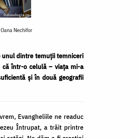
: Oana Nechifor
unul dintre temuții temniceri
i că într-o celulă – viața mi-a
uficientă și în două geografii
 vrem, Evangheliile ne readuc
eu Întrupat, a trăit printre
și astăzi. Ne dăm a fi creștini