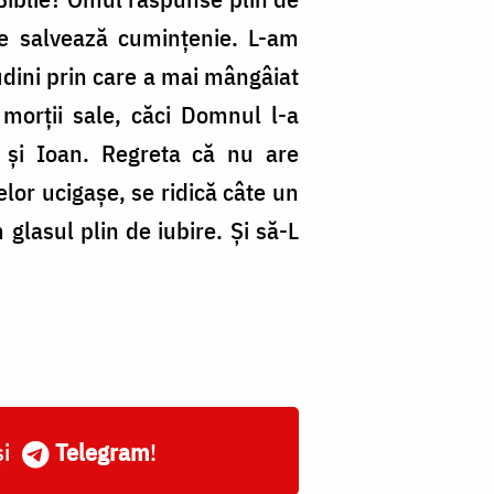
e salvează cumințenie. L-am
tudini prin care a mai mângâiat
 morții sale, căci Domnul l-a
 și Ioan. Regreta că nu are
lor ucigașe, se ridică câte un
glasul plin de iubire. Și să-L
și
Telegram
!