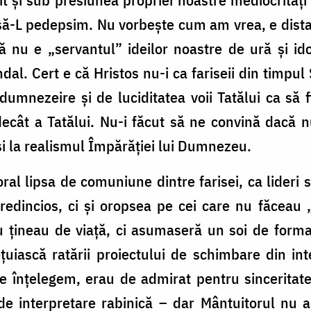
 să-L pedepsim. Nu vorbește cum am vrea, e distant
 nu e „servantul” ideilor noastre de ură și ido
al. Cert e că Hristos nu-i ca fariseii din timpul S
mnezeire și de luciditatea voii Tatălui ca să f
ecât a Tatălui. Nu-i făcut să ne convină dacă n
și la realismul Împărăției lui Dumnezeu.
 lipsa de comuniune dintre farisei, ca lideri sp
edincios, ci și oropsea pe cei care nu făceau 
 țineau de viață, ci asumaseră un soi de forma
țuiască ratării proiectului de schimbare din in
e înțelegem, erau de admirat pentru sinceritate
e de interpretare rabinică – dar Mântuitorul nu 