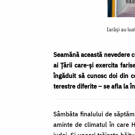
Iarăși
Iarăși au lua
au
luat
pietre
Seamănă această nevedere cu 
iudeii
ai Țării care-și exercita fari
ca
îngăduit să cunosc doi din ce
să
terestre diferite – se afla l
arunce
asupra
Sâmbăta finalului de săptămâ
Lui
aminte de climatul în care 
(Ioan
iudei. Și uneori trăiește hăit