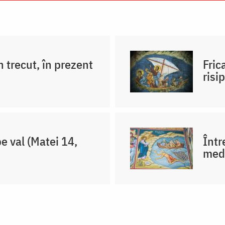
 trecut, în prezent
Fric
risi
e val (Matei 14,
Într
medi