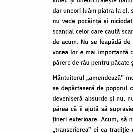
10,
dar uneori luăm piatra la el,
27-
nu vede pocăință și niciodată
38)
scandal celor care caută scand
/
de acum. Nu se leapădă de du
Foto:
vocea lor e mai importantă d
Oana
părere de rău pentru păcate 
Nechifor
Mântuitorul „amendează” moral
se depărtaseră de poporul cr
deveniseră absurde și nu, nu
părea că îi ajută să supravie
țineri exterioare. Acum, să n
„transcrierea” ei ca tradiți