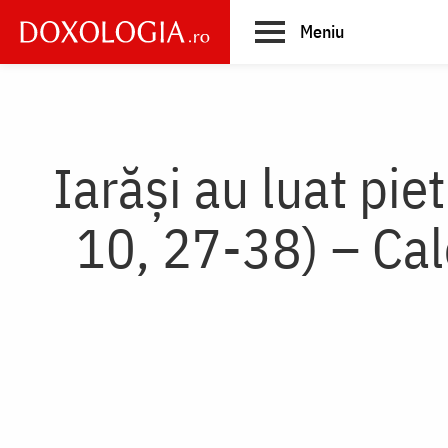
Skip
Meniu
to
main
Main
content
navigation
Iarăși au luat pie
10, 27-38) – Cale