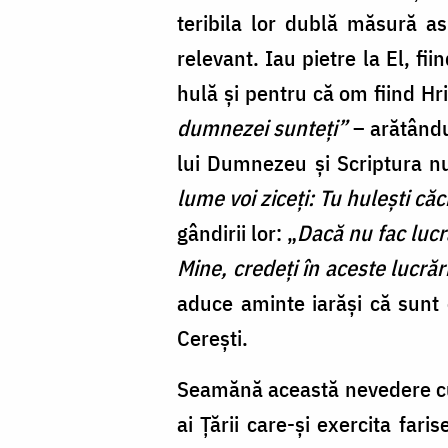
teribila lor dublă măsură a
relevant. Iau pietre la El, f
hulă și pentru că om fiind H
dumnezei sunteți”
– arătând
lui Dumnezeu și Scriptura nu
lume voi ziceți: Tu hulești c
gândirii lor: „
Dacă nu fac lucră
Mine, credeți în aceste lucrări
aduce aminte iarăși că sunt o
Cerești.
Seamănă această nevedere cu 
ai Țării care-și exercita fari