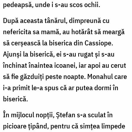
pedeapsă, unde i s-au scos ochii.
După aceasta tânărul, dimpreună cu
nefericita sa mamă, au hotărât să meargă
să cerşească la biserica din Cassiope.
Ajunşi la biserică, ei s-au rugat şi s-au
închinat înaintea icoanei, iar apoi au cerut
să fie găzduiţi peste noapte. Monahul care
i-a primit le-a spus că ar putea dormi în
biserică.
În mijlocul nopţii, Ştefan s-a sculat în
picioare ţipând, pentru că simţea limpede