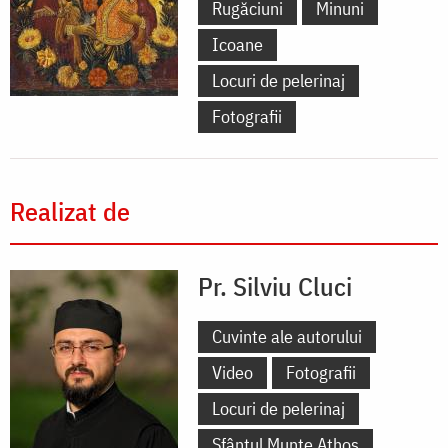
Rugăciuni
Minuni
Icoane
Locuri de pelerinaj
Fotografii
Realizat de
Pr. Silviu Cluci
Cuvinte ale autorului
Video
Fotografii
Locuri de pelerinaj
Sfântul Munte Athos