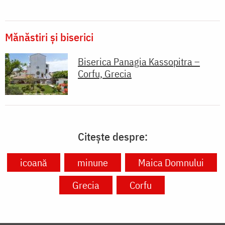
Mănăstiri și biserici
Biserica Panagia Kassopitra –
Corfu, Grecia
Citește despre:
icoană
minune
Maica Domnului
Grecia
Corfu