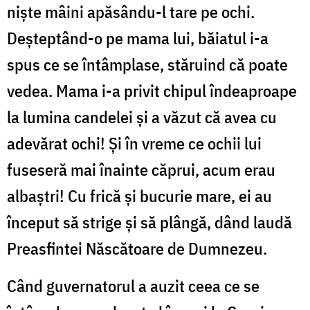
nişte mâini apăsându-l tare pe ochi.
Deşteptând-o pe mama lui, băiatul i-a
spus ce se întâmplase, stăruind că poate
vedea. Mama i-a privit chipul îndeaproape
la lumina candelei şi a văzut că avea cu
adevărat ochi! Şi în vreme ce ochii lui
fuseseră mai înainte căprui, acum erau
albaştri! Cu frică şi bucurie mare, ei au
început să strige şi să plângă, dând laudă
Preasfintei Născătoare de Dumnezeu.
Când guvernatorul a auzit ceea ce se