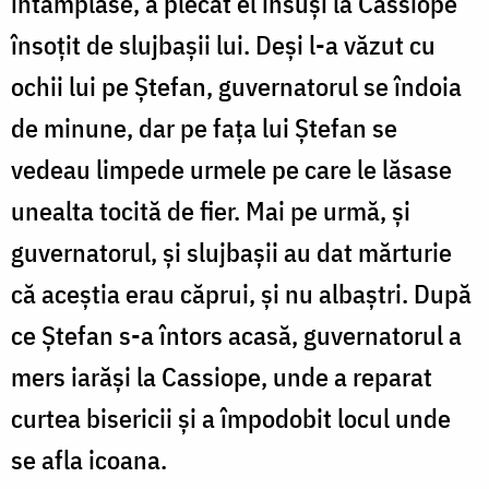
întâmplase, a plecat el însuşi la Cassiope
însoţit de slujbaşii lui. Deşi l-a văzut cu
ochii lui pe Ştefan, guvernatorul se îndoia
de minune, dar pe faţa lui Ştefan se
vedeau limpede urmele pe care le lăsase
unealta tocită de fier. Mai pe urmă, şi
guvernatorul, şi slujbaşii au dat mărturie
că aceştia erau căprui, şi nu albaştri. După
ce Ştefan s-a întors acasă, guvernatorul a
mers iarăşi la Cassiope, unde a reparat
curtea bisericii şi a împodobit locul unde
se afla icoana.