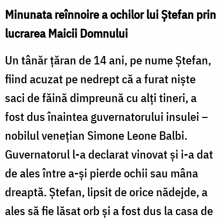
Minunata reînnoire a ochilor lui Ştefan prin
lucrarea Maicii Domnului
Un tânăr ţăran de 14 ani, pe nume Ştefan,
fiind acuzat pe nedrept că a furat nişte
saci de făină dimpreună cu alţi tineri, a
fost dus înaintea guvernatorului insulei –
nobilul veneţian Simone Leone Balbi.
Guvernatorul l-a declarat vinovat şi i-a dat
de ales între a-şi pierde ochii sau mâna
dreaptă. Ştefan, lipsit de orice nădejde, a
ales să fie lăsat orb şi a fost dus la casa de