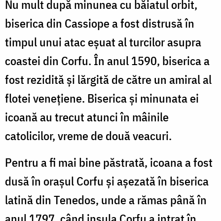
Nu mult după minunea cu băiatul orbit,
biserica din Cassiope a fost distrusă în
timpul unui atac eşuat al turcilor asupra
coastei din Corfu. În anul 1590, biserica a
fost rezidită şi lărgită de către un amiral al
flotei veneţiene. Biserica şi minunata ei
icoană au trecut atunci în mâinile
catolicilor, vreme de două veacuri.
Pentru a fi mai bine păstrată, icoana a fost
dusă în oraşul Corfu şi aşezată în biserica
latină din Tenedos, unde a rămas până în
anul 1797, când insula Corfu a intrat în