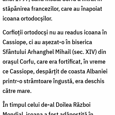
stăpânirea francezilor, care au înapoiat
icoana ortodocşilor.
Corfioţii ortodocşi nu au readus icoana în
Cassiope, ci au aşezat-o în biserica
Sfântului Arhanghel Mihail (sec. XIV) din
oraşul Corfu, care era fortificat, în vreme
ce Cassiope, despărţit de coasta Albaniei
printr-o strâmtoare îngustă, era deschis
către mare.
În timpul celui de-al Doilea Război
Mondial, icoana a fost adăpostită în