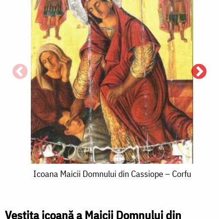
M
d
Icoana
Icoana Maicii Domnului din Cassiope – Corfu
Maicii
Domnului
Vestita icoană a Maicii Domnului din