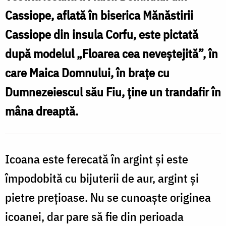
din
Cassiope, aflată în biserica Mănăstirii
Cassiope
Cassiope din insula Corfu, este pictată
–
după modelul „Floarea cea neveştejită”, în
Corfu
care Maica Domnului, în braţe cu
Dumnezeiescul său Fiu, ţine un trandafir în
mâna dreaptă.
Icoana este ferecată în argint şi este
împodobită cu bijuterii de aur, argint şi
pietre preţioase. Nu se cunoaşte originea
icoanei, dar pare să fie din perioada