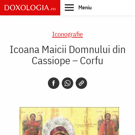
Skip
Meniu
to
main
Main
content
navigation
Iconografie
Icoana Maicii Domnului din
Cassiope – Corfu