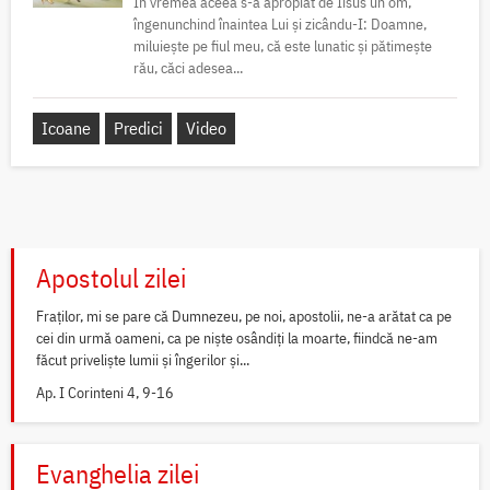
În vremea aceea s-a apropiat de Iisus un om,
îngenunchind înaintea Lui și zicându-I: Doamne,
miluiește pe fiul meu, că este lunatic și pătimește
rău, căci adesea...
Icoane
Predici
Video
Apostolul zilei
Fraților, mi se pare că Dumnezeu, pe noi, apostolii, ne-a arătat ca pe
cei din urmă oameni, ca pe niște osândiți la moarte, fiindcă ne-am
făcut priveliște lumii și îngerilor și...
Ap. I Corinteni 4, 9-16
Evanghelia zilei