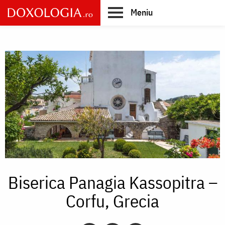
Skip
Meniu
to
main
Main
content
navigation
Biserica Panagia Kassopitra –
Corfu, Grecia