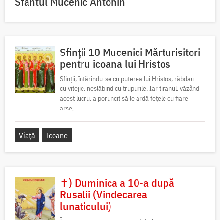
Sfântul Mucenic Antonin
Sfinții 10 Mucenici Mărturisitori
pentru icoana lui Hristos
Sfinții, întărindu-se cu puterea lui Hristos, răbdau
cu vitejie, neslăbind cu trupurile. Iar tiranul, văzând
acest lucru, a poruncit să le ardă fețele cu fiare
arse,...
Viață
Icoane
✝) Duminica a 10-a după
Rusalii (Vindecarea
lunaticului)