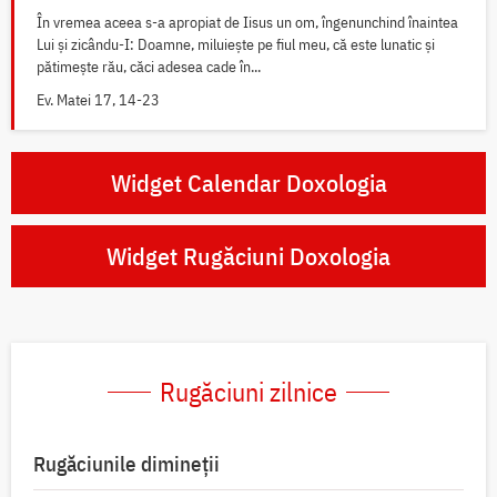
În vremea aceea s-a apropiat de Iisus un om, îngenunchind înaintea
Lui și zicându-I: Doamne, miluiește pe fiul meu, că este lunatic și
pătimește rău, căci adesea cade în...
Ev. Matei 17, 14-23
Widget Calendar Doxologia
Widget Rugăciuni Doxologia
Rugăciuni zilnice
Rugăciunile dimineții