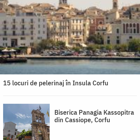
15 locuri de pelerinaj în Insula Corfu
Biserica Panagia Kassopitra
din Cassiope, Corfu