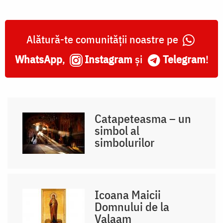
Alătură-te comunității noastre pe
WhatsApp
,
Instagram
și
Telegram
!
Catapeteasma – un
simbol al
simbolurilor
Icoana Maicii
Domnului de la
Valaam