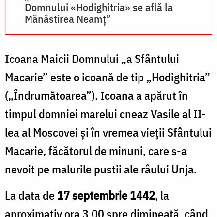
Domnului «Hodighitria» se află la
Mănăstirea Neamț”
Icoana Maicii Domnului „a Sfântului
Macarie” este o icoană de tip „Hodighitria”
(„Îndrumătoarea”). Icoana a apărut în
timpul domniei marelui cneaz Vasile al II-
lea al Moscovei și în vremea vieții Sfântului
Macarie, făcătorul de minuni, care s-a
nevoit pe malurile pustii ale râului Unja.
La data de
17 septembrie 1442
, la
aproximativ ora 3.00 spre dimineață, când