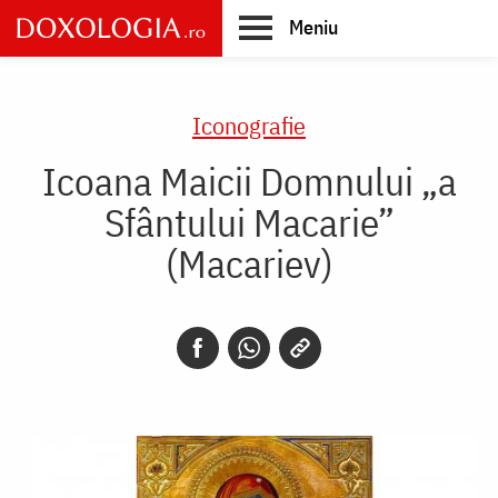
Skip
Meniu
to
main
Main
content
navigation
Iconografie
Icoana Maicii Domnului „a
Sfântului Macarie”
(Macariev)