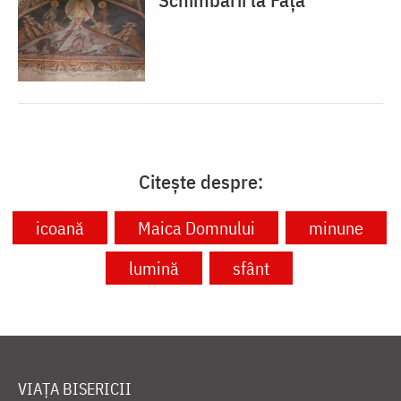
Citește despre:
icoană
Maica Domnului
minune
lumină
sfânt
VIAȚA BISERICII