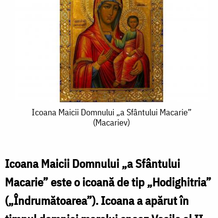
Icoana
Icoana Maicii Domnului „a Sfântului Macarie”
(Macariev)
Maicii
Domnului
„a
Icoana Maicii Domnului „a Sfântului
Sfântului
Macarie” este o icoană de tip „Hodighitria”
Macarie”
(„Îndrumătoarea”). Icoana a apărut în
(Macariev)