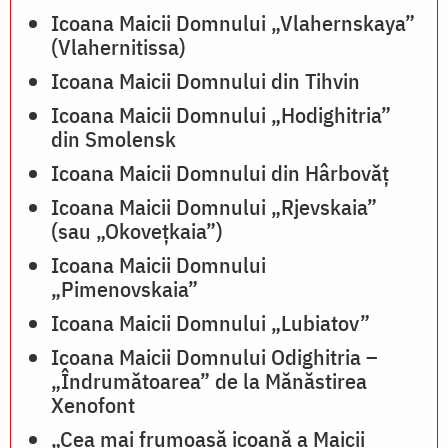
Icoana Maicii Domnului „Vlahernskaya”
(Vlahernitissa)
Icoana Maicii Domnului din Tihvin
Icoana Maicii Domnului „Hodighitria”
din Smolensk
Icoana Maicii Domnului din Hârbovăț
Icoana Maicii Domnului „Rjevskaia”
(sau „Okovețkaia”)
Icoana Maicii Domnului
„Pimenovskaia”
Icoana Maicii Domnului „Lubiatov”
Icoana Maicii Domnului Odighitria –
„Îndrumătoarea” de la Mănăstirea
Xenofont
„Cea mai frumoasă icoană a Maicii