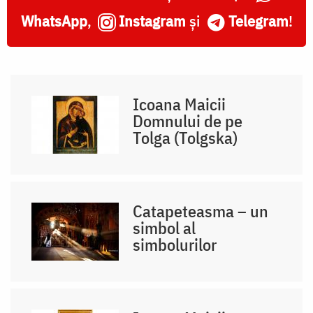
WhatsApp
,
Instagram
și
Telegram
!
Icoana Maicii
Domnului de pe
Tolga (Tolgska)
Catapeteasma – un
simbol al
simbolurilor