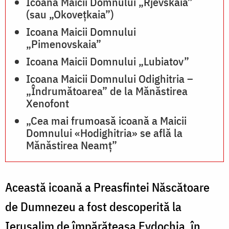
Icoana Maicii Domnului „Rjevskaia”
(sau „Okovețkaia”)
Icoana Maicii Domnului
„Pimenovskaia”
Icoana Maicii Domnului „Lubiatov”
Icoana Maicii Domnului Odighitria –
„Îndrumătoarea” de la Mănăstirea
Xenofont
„Cea mai frumoasă icoană a Maicii
Domnului «Hodighitria» se află la
Mănăstirea Neamț”
Această icoană a Preasfintei Născătoare
de Dumnezeu a fost descoperită la
Ierusalim de împărăteasa Evdochia, în