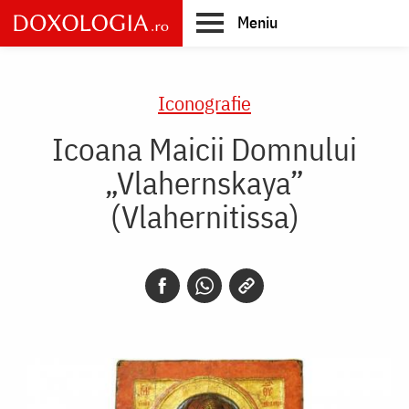
Skip
Meniu
to
main
Main
content
navigation
Iconografie
Icoana Maicii Domnului
„Vlahernskaya”
(Vlahernitissa)