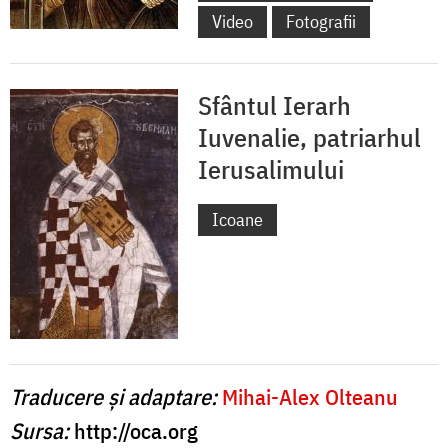
Video
Fotografii
Sfântul Ierarh
Iuvenalie, patriarhul
Ierusalimului
Icoane
Traducere și adaptare:
Mihai-Alex Olteanu
Sursa:
http://oca.org