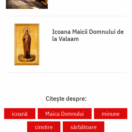
Icoana Maicii Domnului de
la Valaam
Citește despre:
icoană
Maica Domnului
minune
cinstire
sărbătoare