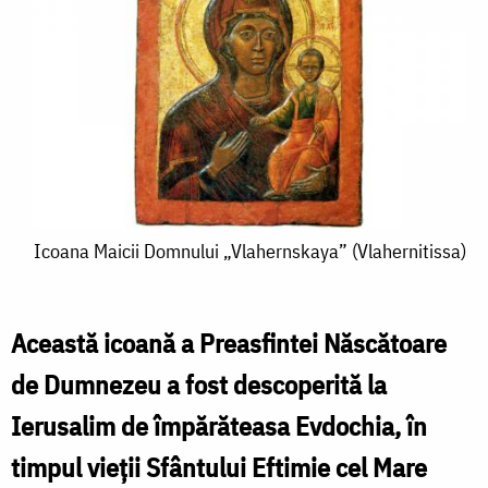
Icoana
Icoana Maicii Domnului „Vlahernskaya” (Vlahernitissa)
Maicii
Domnului
Această icoană a Preasfintei Născătoare
„Vlahernskaya”
de Dumnezeu a fost descoperită la
(Vlahernitissa)
Ierusalim de împărăteasa Evdochia, în
timpul vieții Sfântului Eftimie cel Mare