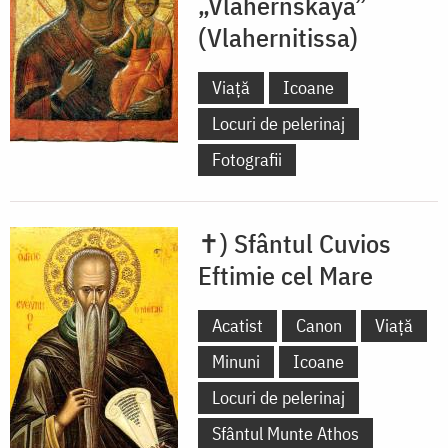
„Vlahernskaya”
(Vlahernitissa)
Viață
Icoane
Locuri de pelerinaj
Fotografii
✝) Sfântul Cuvios
Eftimie cel Mare
Acatist
Canon
Viață
Minuni
Icoane
Locuri de pelerinaj
Sfântul Munte Athos