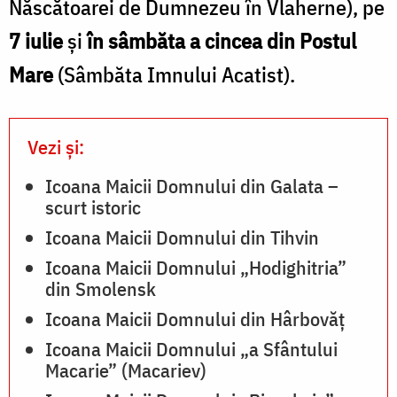
Născătoarei de Dumnezeu în Vlaherne), pe
7 iulie
și
în sâmbăta a cincea din Postul
Mare
(Sâmbăta Imnului Acatist).
Vezi și:
Icoana Maicii Domnului din Galata –
scurt istoric
Icoana Maicii Domnului din Tihvin
Icoana Maicii Domnului „Hodighitria”
din Smolensk
Icoana Maicii Domnului din Hârbovăț
Icoana Maicii Domnului „a Sfântului
Macarie” (Macariev)