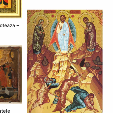
oteaza –
)
ntele