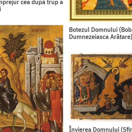
mprejur cea după trup a
i
Botezul Domnului (Bob
Dumnezeiasca Arătare
Învierea Domnului (Sfi