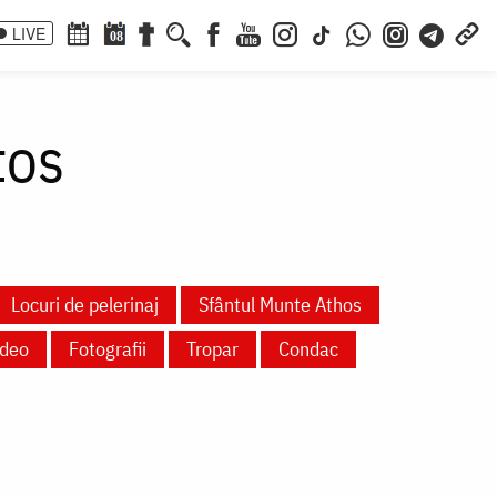
LIVE
08
tos
Locuri de pelerinaj
Sfântul Munte Athos
ideo
Fotografii
Tropar
Condac