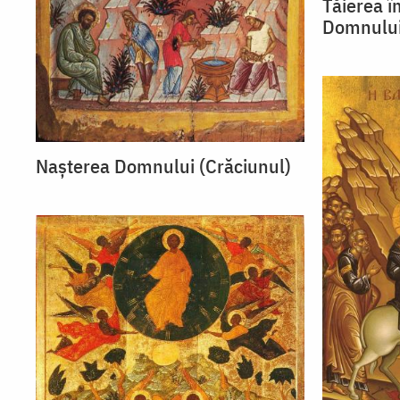
Tăierea î
Domnulu
Nașterea Domnului (Crăciunul)