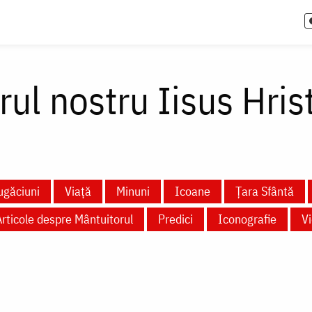
ul nostru Iisus Hris
ugăciuni
Viață
Minuni
Icoane
Țara Sfântă
Articole despre Mântuitorul
Predici
Iconografie
V